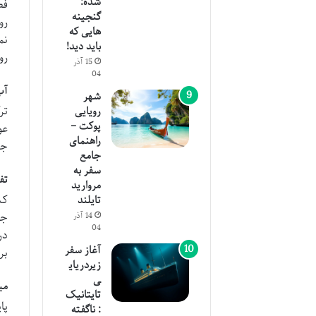
شده:
فص
گنجینه
رو
هایی که
نم
باید دید!
رو
15 آذر
04
آب
شهر
تر
رویایی
پوکت –
عو
راهنمای
جذ
جامع
سفر به
تف
مروارید
کش
تایلند
جن
14 آذر
04
در
آغاز سفر
بر
زیردریای
ی
می
تایتانیک
پا
: ناگفته