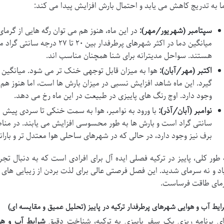
ا به تدریج کاهش می یابد و احتمال بارش افزایش پیدا می کند:
سپتامبر (شهریور/مهر):
در این ماه، هنوز هم می توان رگه هایی از گرمای 
میانگین دما در اکثر شهرهای پرطرفدا
هستند. سواحل مدیترانه برای شنا همچنان مناسب اند.
اکتبر (مهر/آبان):
گیرد. این ماه شاهد افزایش نسبی در میزان بارش ها است، اما هنوز هم 
وجود دارد. اوج رنگ های پاییزی در طبیعت در این ماه رخ می دهد.
نوامبر (آبان/آذر):
سانتی گراد است و بارش ها به طور محسوسی افزایش می یابند. در مناط
برف نیز وجود دارد، در حالی که در شهرهای ساحلی هوا معتدل تر و بارا
 طور کلی، پاییز در ترکیه فصلی ایده آل برای افرادی است که به دنبال تجر
اد و نه سرمای شدید. این فصل فرصتی عالی برای لذت بردن از زیبایی های
مای طاقت فرساست.
ایط آب و هوایی شهرهای پرطرفدار ترکیه در پاییز (تحلیل عمیق و مقایسه ای)
ای برنامه ریزی یک سفر پاییزی به ترکیه، شناخت دقیق
شرایط آب و هوا