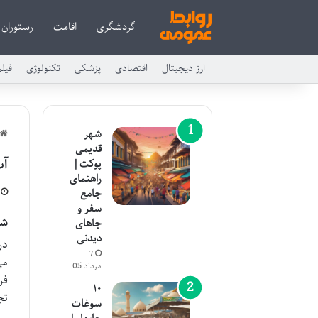
گردشگری
اقامت
رستوران
ارز دیجیتال
اقتصادی
پزشکی
تکنولوژی
فیل
شهر
قدیمی
آب
پوکت |
راهنمای
جامع
سفر و
شر
جاهای
دیدنی
در
7
می
مرداد 05
فر
۱۰
تج
سوغات