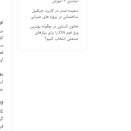
آبشاری + آموزش
سعیده صدر
در
کاربرد جرثقیل
ساختمانی در پروژه های عمرانی
تو
خاتون کسایی
در
چگونه بهترین
بر
ورق فوم EVA را برای نیازهای
کف
صنعتی انتخاب کنیم؟
مس
فع
او
رو
اس
جش
کا
کا
گی
فر