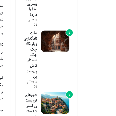
بهترین
من
غذا را
تص
دارد؟
تص
2 دی
04
ها
و 
علت
نامگذاری
زیارتگاه
کا
چک
با
چک |
شو
داستان
ها
کامل
پیرسبز
یزد
قی
19 آذر
یک
04
و 
شهرهای
تر
توریست
ی کمتر
جش
شناخته