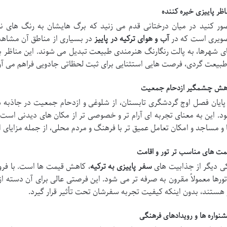
اظر پاییزی خیره کننده
ور کنید در میان درختانی قدم می زنید که برگ هایشان به رنگ های نارن
ویری است که در
آب و هوای ترکیه در پاییز
در بسیاری از مناطق آن مشاهده
ی شهرها، به پالت رنگارنگ هنرمندی طبیعت تبدیل می شوند. این مناظر بی 
طبیعت گردی، فرصت هایی استثنایی برای ثبت لحظاتی جادویی فراهم می آو
هش چشمگیر ازدحام جمعیت
 پایان فصل اوج گردشگری تابستان، از شلوغی و ازدحام جمعیت در جاذبه 
د. این به معنای تجربه ای آرام تر و خصوصی تر از مکان های دیدنی است؛
 و مساجد و امکان تعامل عمیق تر با فرهنگ و مردم محلی، از جمله مزای
مت های مناسب تر تور و اقامت
ی دیگر از جذابیت های
سفر پاییزی به ترکیه
، کاهش قیمت ها است. با فرو
تورها معمولاً مقرون به صرفه تر می شود. این فرصتی عالی برای آن دسته 
 هستند، بدون اینکه کیفیت تجربه سفرشان تحت تأثیر قرار گیرد.
نواره ها و رویدادهای فرهنگی