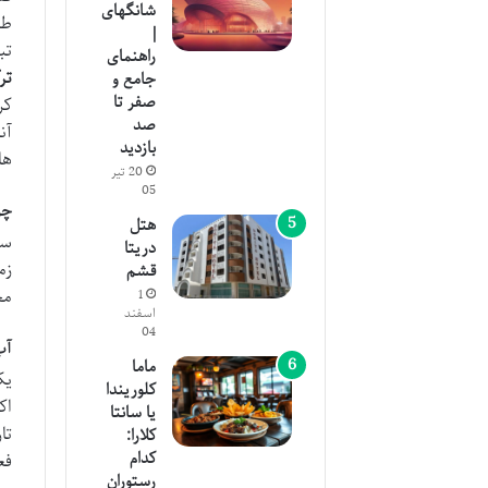
شانگهای
طب
|
تب
راهنمای
تر
جامع و
صفر تا
کر
صد
آن
بازدید
ها
20 تیر
05
چر
هتل
سف
دریتا
زم
قشم
مح
1
اسفند
04
آب
ماما
یک
کلوریندا
اک
یا سانتا
تا
کلارا:
کدام
فع
رستوران