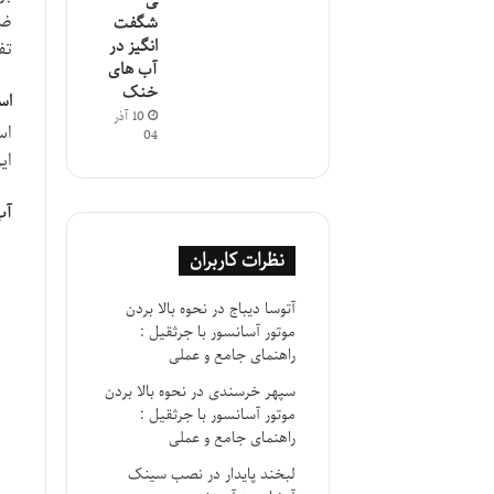
ی
ضر
شگفت
انگیز در
تف
آب های
خنک
اس
10 آذر
اس
04
ای
آب
نظرات کاربران
آتوسا دیباج
در
نحوه بالا بردن
موتور آسانسور با جرثقیل :
راهنمای جامع و عملی
سپهر خرسندی
در
نحوه بالا بردن
موتور آسانسور با جرثقیل :
راهنمای جامع و عملی
لبخند پایدار
در
نصب سینک