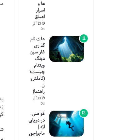
دم
ها و
اسرار
اعماق
13 آذر
04
علت نام
گذاری
غار سون
دونگ
ویتنام
چیست؟
(کاملتری
ن
راهنما)
به
13 آذر
04
زی
غواصی
گر
در دریای
اژه |
شر
ماجراجوی
بر