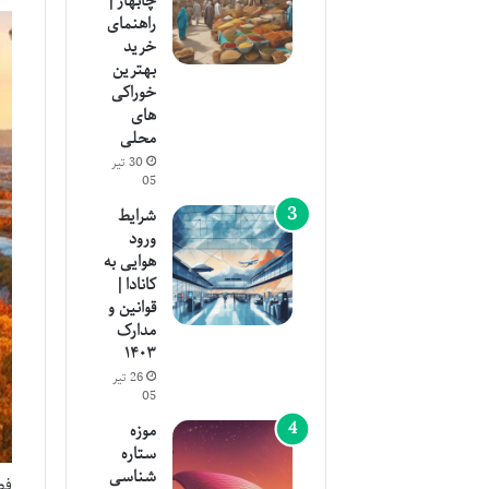
چابهار |
راهنمای
خرید
بهترین
خوراکی
های
محلی
30 تیر
05
شرایط
ورود
هوایی به
کانادا |
قوانین و
مدارک
۱۴۰۳
26 تیر
05
موزه
ستاره
شناسی
فص