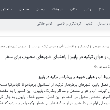
هتل
وکیل
کتاب
داروخانه
پوست
صنعت
ساختمان
م و سریال
کتاب
گردشگری و اقامتی
لوازم خانگی
روابط عمومی
)
گردشگری و اقامتی
)
آب و هوای ترکیه در پاییز | راهنمای شهرهای مح
 و هوای ترکیه در پاییز | راهنمای شهرهای محبوب برای سفر
2 شهریور 04
ایط آب و هوایی شهرهای پرطرفدار ترکیه در پاییز
 فصل پاییز، شهرهای پرطرفدار ترکیه، از استانبول پرهیاهو تا کاپادوکیا م
 گیرند. آب و هوای معتدل و مناظر رنگارنگ پاییزی، این کشور را به مقص
اموش نشدنی تبدیل می کند. در این فصل، نسیم خنک پاییزی به جای گرما
ربه ای آرام تر و دلنشین تر از جاذبه های بی شمار ترکیه را برای بازدیدکنندگ