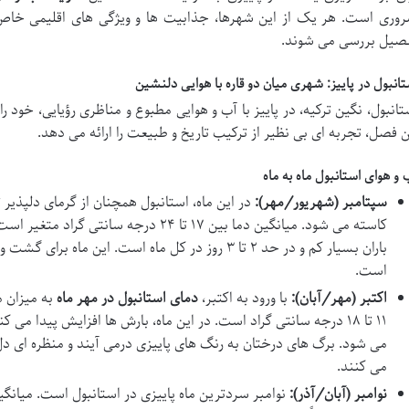
وری است. هر یک از این شهرها، جذابیت ها و ویژگی های اقلیمی خاص خ
صیل بررسی می شوند.
تانبول در پاییز: شهری میان دو قاره با هوایی دلنشین
تانبول، نگین ترکیه، در پاییز با آب و هوایی مطبوع و مناظری رؤیایی، خود 
ن فصل، تجربه ای بی نظیر از ترکیب تاریخ و طبیعت را ارائه می دهد.
 و هوای استانبول ماه به ماه
سپتامبر (شهریور/مهر):
در این ماه، استانبول همچنان از گرمای دلپذیر 
کاسته می شود. میانگین دما بین ۱۷ تا ۲۴ درج
باران بسیار کم و در حد ۲ تا ۳ روز در کل ماه است. این 
است.
اکتبر (مهر/آبان):
با ورود به اکتبر،
دمای استانبول در مهر ماه
به میزان 
می شود. برگ های درختان به رنگ های پاییزی درمی آیند و منظره ای دل 
می کنند.
نوامبر (آبان/آذر):