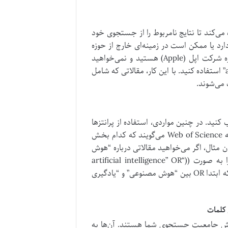
ود) به شما کمک می‌کند تا نتایج نامربوط را از جستجوی خود
رد یا ممکن است در زمینه‌ای خارج از حوزه
مورد نظر شما به کار رفته باشد. برای مثال، اگر شما به دنبال مقالاتی درباره شرکت اپل (Apple) هستید و نمی‌خواهید
مقالات مرتبط با میوه سیب را ببینید، می‌توانید از عبارت “apple” NOT “fruit” استفاده کنید. با این کار، مقالاتی که شامل
نید. در چنین مواردی، استفاده از پرانتزها
(Parentheses) برای تعریف اولویت عملیات جستجو حیاتی است. پرانتزها به Web of Science می‌گویند که کدام بخش
ن مثال، اگر می‌خواهید مقالاتی درباره “هوش
مصنوعی” یا “یادگیری ماشین” در زمینه “رباتیک” پیدا کنید، باید عبارت را به صورت ((“artificial intelligence” OR
“machine learning”) AND “robotics”) بنویسید. این کار تضمین می‌کند که ابتدا OR بین “هوش مصنوعی” و “یادگیری
 ابزارهایی قدرتمند برای افزایش جامعیت جستجوی شما هستند. آن‌ها به