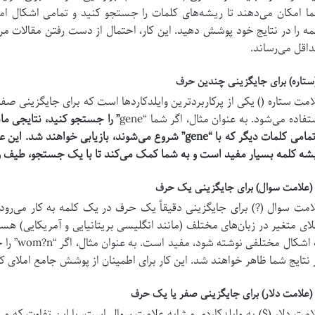
ا امکان می‌دهند تا ریشه‌های کلمات را جستجو کنید و تمامی اشکال ا
مه را در نتایج خود پوشش دهید. این کار، احتمال از دست رفتن مقالات مرتب
اقل می‌رساند.
(ستاره) برای جایگزینی چندین حرف
امت ستاره () یکی از پرکاربردترین وایلدکاردها است که برای جایگزینی صفر
تفاده می‌شود. به عنوان مثال، اگر شما “gene
و تمامی کلمات دیگر که با “gene” شروع می‌شوند، بازیابی
شه کلمه بسیار مفید است و به شما کمک می‌کند تا با یک جستجو، طیف وسی
 (علامت سوال) برای جایگزینی یک حرف
امت سوال (?) برای جایگزینی دقیقاً یک حرف در یک کلمه به کار می‌رود. ای
لای متغیر در زبان‌های مختلف (مانند انگلیسی بریتانیایی و آمریکایی) ه
 نتایج شما ظاهر خواهند شد. این کار برای اطمینان از پوشش جامع املای ک
 (علامت دلار) برای جایگزینی صفر یا یک حرف
امت دلار ($) به وایلدکاردی مشابه علامت سوال است، با این تفاوت که می