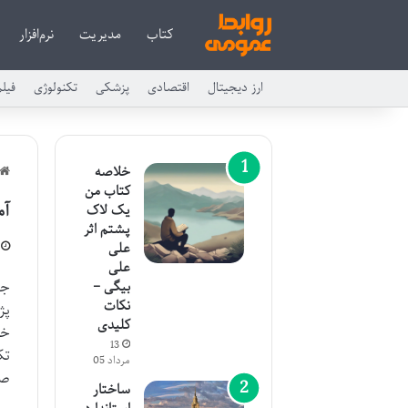
کتاب
مدیریت
نرم‌افزار
ارز دیجیتال
اقتصادی
پزشکی
تکنولوژی
فیل
خلاصه
کتاب من
آم
یک لاک
پشتم اثر
علی
علی
بیگی –
نکات
پژ
کلیدی
خو
13
تک
مرداد 05
صر
ساختار