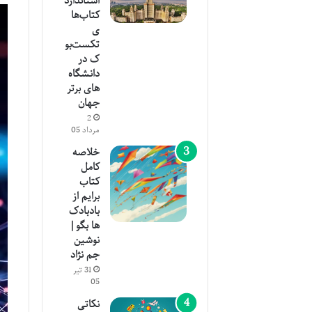
استاندارد
کتاب‌ها
ی
تکست‌بو
ک در
دانشگاه‌
های برتر
جهان
2
مرداد 05
خلاصه
کامل
کتاب
برایم از
بادبادک
ها بگو |
نوشین
جم نژاد
31 تیر
05
نکاتی