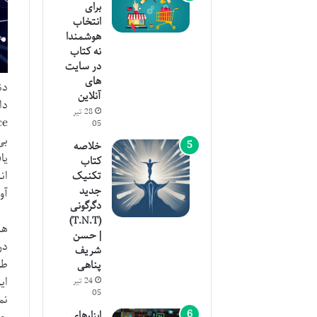
برای
انتخاب
هوشمندا
نه کتاب
در سایت
های
دن
آنلاین
دا
28 تیر
05
بی
خلاصه
یا
کتاب
ان
تکنیک
جدید
آو
دگرگونی
(T.N.T)
هد
| حسن
در Web of Science آشن
شریف
طو
پناهی
ای
24 تیر
05
نم
ابزارهای