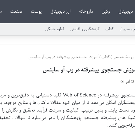
دیجیتال
وکیل
داروخانه
ارز دیجیتال
پوست
صنعت
س
م و سریال
کتاب
گردشگری و اقامتی
لوازم خانگی
روابط عمومی
)
کتاب
)
آموزش جستجوی پیشرفته در وب آو ساینس
وزش جستجوی پیشرفته در وب آو ساینس
13 آذر 04
جستجوی پیشرفته در Web of Science کلید دستیابی 
وهشگران امکان می‌دهد تا از میان انبوه مقالات، کتاب‌ها و منابع موجود، به
د دست یابند و بدین ترتیب، کیفیت و سرعت فرآیند تحقیق و نگارش را
نیک‌های پیشرفته جستجو، پژوهشگران را قادر می‌سازد تا سوالات تحقیقا
فه‌جویی کنند.