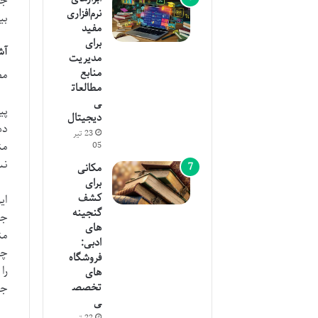
جس
نرم‌افزاری
بی
مفید
برای
آشن
مدیریت
منابع
مط
مطالعات
ی
پی
دیجیتال
23 تیر
من
05
نس
مکانی
برای
کشف
ای
گنجینه
های
من
ادبی:
چک
فروشگاه
را
های
تخصص
جس
ی
22 تیر