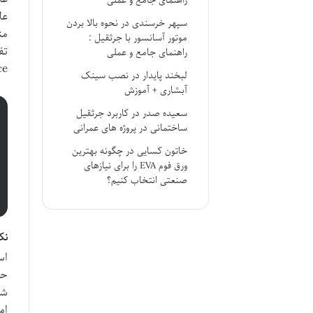
راهنمای جامع و عملی
سپهر خرسندی
در
نحوه بالا بردن
موتور آسانسور با جرثقیل :
راهنمای جامع و عملی
Science ب
لبخند پایدار
در
نصب سینک
آبشاری + آموزش
سعیده صدر
در
کاربرد جرثقیل
ساختمانی در پروژه های عمرانی
خاتون کسایی
در
چگونه بهترین
ورق فوم EVA را برای نیازهای
صنعتی انتخاب کنیم؟
نک
اس
شا
ام