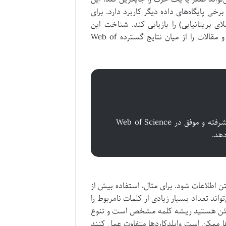
ست اما در برخی پایگاه‌های داده دیگر کاربرد دارد. برای
col” می‌تواند هم “color” (املای آمریکایی) و هم “colour” (املای بریتانیایی) را بازیابی کند. شناخت این
تفاوت‌ها و کاربرد آن‌ها به شما کمک می‌کند تا بهترین سایت دانلود کتاب و مقالات را از میان نتایج گسترده Web of
تسلط بر عملگرهای بولی و وایلدکاردها سنگ بنای هر جستجوی پیشرفته و موفق در Web of Science
دهد.
تن اطلاعات شود. برای مثال، استفاده بیش از
ً توصیه نمی‌شود زیرا می‌تواند تعداد بسیار زیادی از کلمات نامربوط را
مطمئن هستید ریشه کلمه مشخص است و تنوع
ها ممکن است وایلدکاردها متفاوت عمل کنند