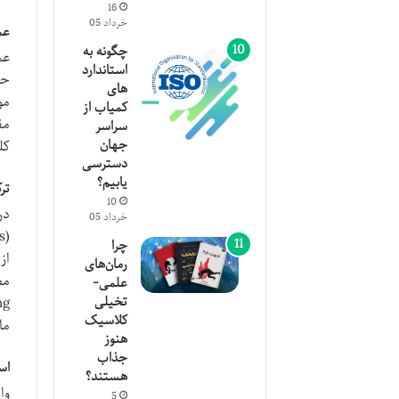
16
خرداد 05
عملگر OT
چگونه به
عم
استاندارد
حذ
های
کمیاب از
سراسر
جهان
کلمه “apple” هستند اما ه
دسترسی
یابیم؟
تر
10
در
خرداد 05
چرا
از
رمان‌های
علمی-
تخیلی
کلاسیک
ما
هنوز
جذاب
استفاده
هستند؟
5