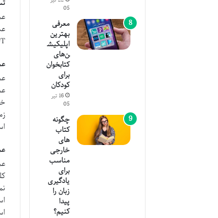
تسلط 
05
عم
معرفی
بهترین
NOT می‌تواند تفاوت بین یافتن ی
اپلیکیش
ن‌های
عملگر AND: ترکی
کتابخوان
برای
عم
کودکان
16 تیر
خو
05
چگونه
اس
کتاب
های
عملگر OR: گسترش 
خارجی
مناسب
عم
برای
یادگیری
نم
زبان را
پیدا
کنیم؟
استفاد