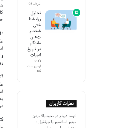
خرداد 05
شم
کل
تحلیل
روانشنا
حد
ختی
شخصی
: 
ت‌های
عل
ماندگار
اس
در تاریخ
ادبیات
30
ری
اردیبهشت
05
?:
عل
ام
نظرات کاربران
در
آتوسا دیباج
در
نحوه بالا بردن
$:
موتور آسانسور با جرثقیل :
عل