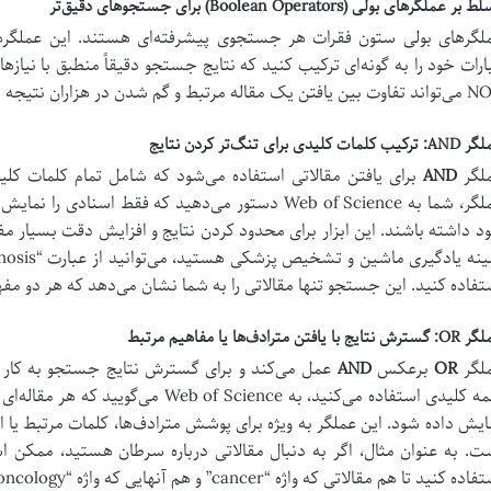
بر عملگرهای بولی (Boolean Operators) برای جستجوهای دقیق‌تر
لگرهای بولی ستون فقرات هر جستجوی پیشرفته‌ای هستند. این عملگرها 
ک مقاله مرتبط و گم شدن در هزاران نتیجه نامربوط را رقم بزند.
ب کلمات کلیدی برای تنگ‌تر کردن نتایج
لگر
AND
برای یافتن مقالاتی استفاده می‌شود که شامل تمام کلمات کل
عملگر، شما به Web of Science دستور می‌دهید که فقط اسنا
د داشته باشند. این ابزار برای محدود کردن نتایج و افزایش دقت بسیار مفی
تفاده کنید. این جستجو تنها مقالاتی را به شما نشان می‌دهد که هر دو مف
نتایج با یافتن مترادف‌ها یا مفاهیم مرتبط
لگر
OR
برعکس
AND
عمل می‌کند و برای گسترش نتایج جستجو به کار م
کلمه کلیدی استفاده می‌کنید، به f Science
ایش داده شود. این عملگر به ویژه برای پوشش مترادف‌ها، کلمات مرتبط یا
ه کنید تا هم مقالاتی که واژه “cancer” و هم آنهایی که واژه “oncology” را به کار برده‌اند، بازیابی شوند.