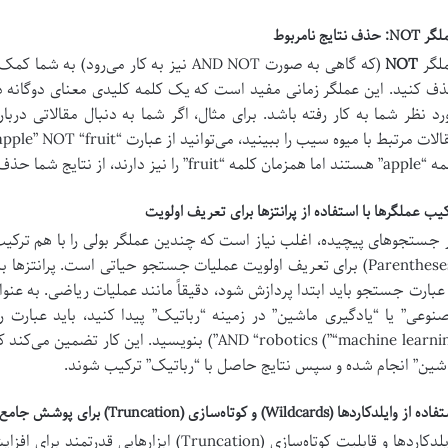
N: حذف نتایج نامربوط
لگر
NOT
(که گاهی به صورت AND NOT نیز به کار می‌ر
ف کنید. این عملگر زمانی مفید است که یک کلمه کلیدی معنای دوگانه دا
مزمان کلمه “fruit” را نیز دارند، از نتایج شما حذف می‌شوند.
کیب عملگرها با استفاده از پرانتزها برای تعریف اولویت
 جستجوهای پیچیده، اغلب نیاز است که چندین عملگر بولی را با هم ترکیب ک
 عبارت جستجو باید ابتدا پردازش شود، دقیقاً مانند عملیات ریاضی. به عنوا
شین” انجام شده و سپس نتایج حاصل با “رباتیک” ترکیب شوند.
 از وایلدکاردها (Wildcards) و کوتاه‌سازی (Truncation) برای پوشش جامع کلمات
وایلدکاردها و قابلیت کوتاه‌سازی (Truncation)