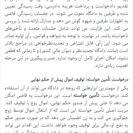
تقدیم دادخواست و پرداخت هزینه دادرسی، وقت رسیدگی تعیین
شده و طرفین به دادگاه دعوت می شوند. در جلسات رسیدگی، قاضی
به اظهارات طرفین و شهود گوش می دهد و مدارک ارائه شده را بررسی
می کند. این فرآیند، می تواند شامل جلسات متعدد و تأخیرهای
ناخواسته باشد. در نهایت، با توجه به شواهد و قوانین، رأی اولیه صادر
می شود. این رأی، قابل اعتراض و تجدیدنظرخواهی در مراجع بالاتر
است (مانند دادگاه تجدیدنظر و دیوان عالی کشور) و تا زمانی که قطعی
نشود، امکان اجرای کامل آن وجود ندارد. صبر و پیگیری در این مرحله
اهمیت زیادی دارد.
درخواست تأمین خواسته: توقیف اموال پیش از حکم نهایی
یکی از مهمترین ابزارهایی که زوجه در دادگاه می تواند از آن استفاده
کند، درخواست
تأمین خواسته
است. این درخواست به قاضی امکان
می دهد تا حتی پیش از صدور حکم نهایی، اموال زوج را توقیف کند.
مزیت اصلی تأمین خواسته این است که از انتقال اموال توسط زوج
جلوگیری می کند و به زن اطمینان می دهد که در صورت صدور حکم
به نفع او، مالی برای توقیف وجود خواهد داشت. این اقدام می تواند
اهرم فشار قدرتمندی برای زوج باشد و از فرار از دین جلوگیری کند. زن