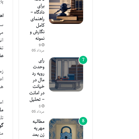
پا
برای
دادگاه –
اه
راهنمای
سن
کامل
نگارش و
می
نمونه
ان
9
تغ
مرداد 05
عق
رای
وحدت
زم
رویه رد
اط
مال در
خیانت
هم
در امانت
– تحلیل
ام
8
مل
مرداد 05
تا
مطالبه
گو
مهریه
مت
زن بعد