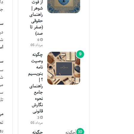
دا
از فوت
شوهر |
جز
راهنمای
حقوقی
سا
(صفر تا
در
صد)
شه
6
مرداد 05
اس
چگونه
وصیت
سامانه 
نامه
سا
بنویسیم
شم
؟ |
مر
راهنمای
جامع
نحوه
تا
نگارش
قانونی
مر
3
تص
مرداد 05
رو
چگونه