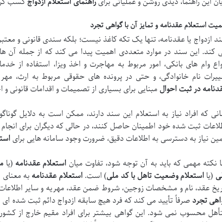
یان این راهنما، دیدی روشن و عملیاتی برای
راهنمای استعلام ازدواج
کسب کرده
میت استعلام عقدنامه و تمایز آن با گواهی تجرد
د ازدواج یا عقدنامه، تنها یک تکه کاغذ نیست؛ بلکه سندی قانونی و مع
 کند. این سند در موارد متعددی اهمیت پیدا می کند که از جمله آن ها
واع وام های بانکی، امور مربوط به مهاجرت و اخذ ویزا، استفاده از خد
ییرات نام خانوادگی، و حتی در پرونده های حقوقی مربوط به ارث، مهری
دنامه در ثبت احوال
مبنایی برای بسیاری از تصمیمات و اقدامات قانونی و 
انی که افراد نیاز به استعلام این سند دارند، ممکن است به دلایل گون
لاعات ثبت شده خود اطمینان حاصل کنند، در حالی که دیگران برای انجام ام
ین نیاز به دسترسی به اطلاعات دقیق، ضرورت وجود سامانه هایی برای
استع
ا نکته مهمی که باید به آن توجه شود، تفاوت میان
استعلام عقدنامه
(یا
م
ی
(یا
استعلام وضعیت تاهل با کد ملی
) است.
استعلام عقدنامه
به معنای 
ریخ عقد، نام و مشخصات زوجین، شروط ضمن عقد، مهریه و سایر اطلاعات
اهی تجرد
صرفاً تأیید می کند که فرد هیچ سابقه ازدواج دائم ثبت شده ای
أهل محسوب نمی شود. این گواهی بیشتر برای افراد مقیم خارج از کشور ی