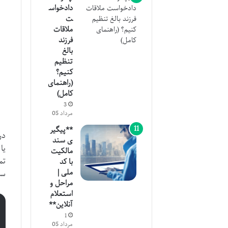
دادخواس
ت
ملاقات
فرزند
بالغ
تنظیم
کنیم؟
(راهنمای
کامل)
3
مرداد 05
**پیگیر
در
ی سند
یا
مالکیت
تم
با کد
ملی |
سا
مراحل و
استعلام
آنلاین**
1
مرداد 05