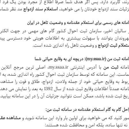
رند، کاربرد دارد. پس اگر هدف شما صرفاً اطلاع از مجرد بودن یک فرد 
ئیات سند ازدواج خودتان را می خواهید،
استعلام سند ازدواج
مد نظر شما
مانه های رسمی برای استعلام عقدنامه و وضعیت تاهل در ایران
 سالیان اخیر، سازمان ثبت احوال کشور گام های مهمی در جهت الکت
روندان بتوانند با سهولت بیشتری به اطلاعات هویتی خود دسترسی پیدا ک
تعلام ثبت ازدواج
و وضعیت تاهل راه اندازی شده است.
ثبت من (my.ssaa.ir): دریچه ای به وقایع حیاتی شما
مانه
ثبت من
با آدرس اینترنتی my.ssaa.ir، اصلی ترین مرجع آنلاین برای دسترسی به
است. این سامانه که توسط سازمان ثبت احوال کشور راه اندازی شده، به افرا
بوط به وقایع حیاتی خود از جمله ولادت، ازدواج، طلاق و فوت را مشاهده
سامانه عمدتاً اطلاعات وقایع ثبت شده از سال
ریخ ثبت شده باشد، ممکن است نتوانید جزئیات آن را در این سامانه بیابید.
احل گام به گام استعلام عقدنامه در سامانه ثبت من:
ور کنید که می خواهید برای اولین بار وارد این سامانه شوید و
مشاهده عقدن
 نه تنها ساده، بلکه امن و محافظت شده هستند: