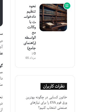
نحوه
تنظیم
دادخواس
ت با
وکالت
مع
سامان
الواسطه
در
(راهنمای
آدرس sabteahval.ir، نقش م
جامع)
عق
1
مرداد 05
گو
مج
دا
مت
نظرات کاربران
نح
خاتون کسایی
در
چگونه بهترین
ورق فوم EVA را برای نیازهای
در
صنعتی انتخاب کنیم؟