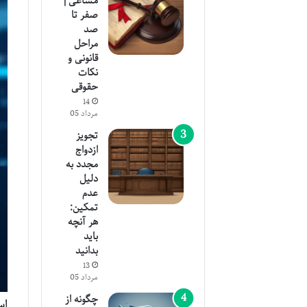
مشاعی |
صفر تا
صد
مراحل
قانونی و
نکات
حقوقی
14
مرداد 05
تجویز
ازدواج
مجدد به
دلیل
عدم
تمکین:
هر آنچه
باید
بدانید
13
مرداد 05
چگونه از
اس