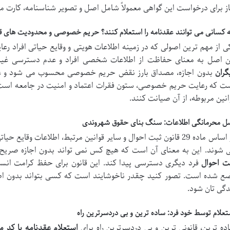
از برای درخواست این گواهی معمولاً شامل اصل و تصویر شناسنامه، کارت 
 کسانی می توانند عقدنامه را استعلام کنند؟ حریم خصوصی و محدودیت های قا
ی از مهم ترین اصولی که در زمینه اطلاعات هویتی و وقایع حیاتی افراد 
ن اصل به معنای حفاظت از اطلاعات شخصی افراد و عدم دسترسی غیر
گران
بدون اجازه، مصداق بارز نقض حریم خصوصی محسوب می شود و عواقب
ت که رعایت حریم خصوصی، ستون فقرات اعتماد و امنیت در جامعه است و 
انین مربوطه، از آن صیانت کنند.
ل محرمانگی اطلاعات: سنگ بنای حقوق شهروندی
بر اساس ماده 29 قانون ثبت احوال و سایر قوانین مرتبط، اطلاعات وقای
 شوند. این به معنای آن است که هیچ کس نمی تواند بدون اجازه صریح ف
ت احوال
فرد دیگری دسترسی پیدا کند. این قانون برای حفظ کرامت انسا
ع شده است. تصور کنید چقدر ناخوشایند است که کسی بتواند بدون اطل
دگی تان شود.
تعلام توسط خود فرد: ساده ترین و بی دردسرترین راه
ده ترین، قانونی ترین و بی دردسرترین راه برای
استعلام عقدنامه با کد م