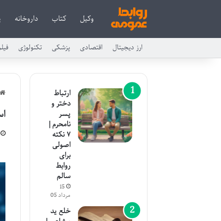
وکیل
کتاب
داروخانه
پ
ارز دیجیتال
اقتصادی
پزشکی
تکنولوژی
فیل
ارتباط
دختر و
اس
پسر
نامحرم |
۷ نکته
اصولی
برای
روابط
سالم
15
مرداد 05
خلع ید