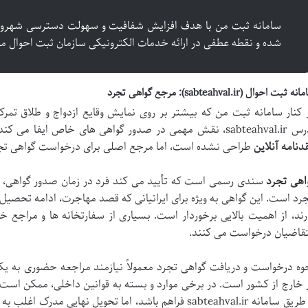
سامانه ثبت من با هدف افزایش شفافیت و سهولت دسترسی شهروند
شده و نقطه عطفی در ارائه خدمات الکترونیکی سازمان ثبت احوال
ه ثبت احوال (sabteahval.ir): مرجع گواهی تجرد
 کنار سامانه ثبت من که بیشتر بر روی نمایش وقایع ازدواج و طلاق تمرک
همی در صدور گواهی های خاص ایفا می کند. این سامانه به طور مستقیم برای
دنامه آنلاین
طراحی نشده است، اما مرجع اصلی برای درخواست گواهی ت
اهی تجرد
سندی رسمی است که تأیید می کند فرد در زمان صدور گواهی، هی
رد است. این گواهی به ویژه برای ایرانیانی که قصد مهاجرت، ادامه تحصیل در 
رند، از اهمیت بالایی برخوردار است. بسیاری از سفارتخانه ها و مراجع خار
قاضیان درخواست می کنند.
وه درخواست و دریافت گواهی تجرد معمولاً نیازمند مراجعه حضوری به یکی 
 خارج از کشور است. در برخی موارد و بسته به قوانین داخلی، ممکن است
از طریق سامانه sabteahval.ir فراهم باشد، اما تحویل نها