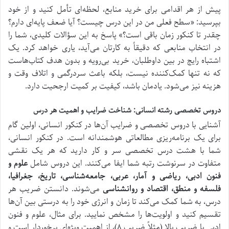
پیش از هر اقدامی برای خرید منابع، لحظه‌ای تأمل کنید و از خود
بپرسید: «سطح فعلی من در این درس چیست؟ آیا ضعف پایه‌ای دارم؟
چقدر تا کنکور زمان باقی است؟» پاسخ به این سؤالات کلیدی، شما را
در انتخاب منابعی که دقیقاً به کارتان می‌آید، یاری خواهد کرد. یک
اشتباه رایج در بین داوطلبان، خرید بی‌رویه و بدون هدف کتاب‌هاست
که نه تنها کمک‌کننده نیست، بلکه باعث سردرگمی و اتلاف وقت و
هزینه نیز می‌شود. یادمان باشد، کیفیت بر کمیت ارجحیت دارد.
دروس تخصصی رشته انسانی: شناخت ضرایب و اهمیت هر درس
آشنایی با دروس تخصصی و ضرایب آن‌ها در کنکور انسانی، اولین گام
برای یک برنامه‌ریزی مطالعاتی هوشمندانه است. در کنکور انسانی،
شما با هشت درس تخصصی سر و کار دارید که هر یک نقشی
متفاوت در سرنوشت رتبه شما ایفا می‌کنند. این دروس شامل
علوم و
فنون ادبی، ریاضی و آمار، عربی، جامعه‌شناسی، تاریخ، جغرافیا،
فلسفه و منطق، اقتصاد و روانشناسی
می‌شوند. دانستن ضریب هر
درس، به شما کمک می‌کند تا زمان و انرژی خود را به درستی بین آن‌ها
تقسیم کنید و اولویت‌ها را مشخص نمایید. برای مثال، علوم و فنون
ادبی با ضریب بالا (مثلاً ضریب ۸)، از اهمیت ویژه‌ای برخوردار است و