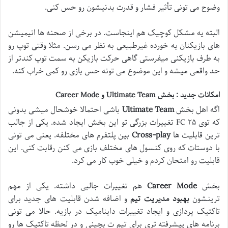
وضوح می تونی تأثیر فشار و قدرت بدنیشون رو حس کنی.
البته یه مشکل کوچیک هم اینجاست. در برخی از صحنه ها انیمیشن
های بازیکنان یه خورده غیرطبیعی به نظر می رسن. مثلا وقتی توپ رو
به طرف بازیکنی میفرستی گاهی حرکت بازیکن به سمت توپ کندتر از
حد واقعی میشه و این موضوع می تونه حس بازی رو کمی خراب کنه.
امکانات جدید : بخش
Ultimate Team
و
Career Mode
اگه اهل بخش
Ultimate Team
باشی احتمالا خوشحال میشی بدونی
که توی FC ۲۵ تغییرات بزرگی تو این بخش ایجاد شده. یکی از جالب
ترین قابلیت ها
Cross-play
بین پلتفرم های مختلفه. یعنی می تونی
با دوستات که روی کنسول های مختلف بازی می کنن رقابت کنی. این
قابلیت رو امتحان کردم و خیلی خوب کار می کرد.
بخش
Career Mode
هم تغییرات جالبی داشته. یکی از مهم
ترینشون
بهبود مدیریت تیم
و اضافه شدن قابلیت های جدید برای
تاکتیک پردازی و ایجاد تغییرات داینامیک در بازیه. حالا می تونی
برنامه های پیشرفته تری برای تیم ت بچینی و در لحظه تاکتیک ها رو