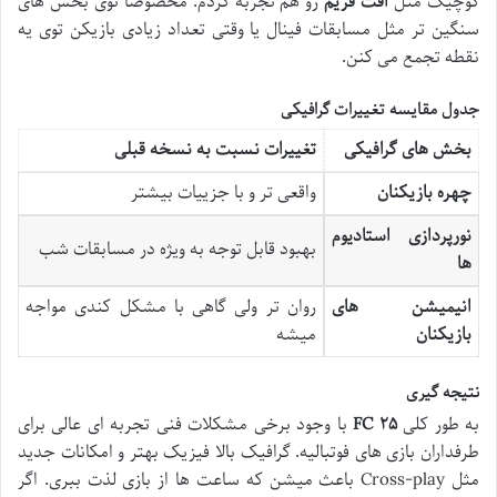
کوچیک مثل
افت فریم
رو هم تجربه کردم. مخصوصا توی بخش های
سنگین تر مثل مسابقات فینال یا وقتی تعداد زیادی بازیکن توی یه
نقطه تجمع می کنن.
جدول مقایسه تغییرات گرافیکی
بخش های گرافیکی
تغییرات نسبت به نسخه قبلی
چهره بازیکنان
واقعی تر و با جزییات بیشتر
نورپردازی استادیوم
بهبود قابل توجه به ویژه در مسابقات شب
ها
انیمیشن های
روان تر ولی گاهی با مشکل کندی مواجه
بازیکنان
میشه
نتیجه گیری
به طور کلی
۲۵
FC
با وجود برخی مشکلات فنی تجربه ای عالی برای
طرفداران بازی های فوتبالیه. گرافیک بالا فیزیک بهتر و امکانات جدید
مثل Cross-play باعث میشن که ساعت ها از بازی لذت ببری. اگر