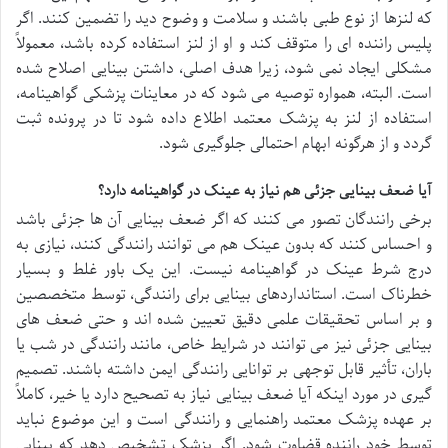
که لنزها از نوع طبی باشند و سلامت و وضوح دید را تضمین کنند. اگر
پلیس راننده ای را متوقف کند و او از لنز استفاده کرده باشد، معمولاً
مشکلی ایجاد نمی شود، زیرا هدف اصلی، داشتن بینایی اصلاح شده
است. البته، همواره توصیه می شود که در معاینات پزشکی گواهینامه،
استفاده از لنز به پزشک معتمد اطلاع داده شود تا در پرونده ثبت
گردد و از هرگونه ابهام احتمالی جلوگیری شود.
آیا ضعف بینایی جزئی هم نیاز به عینک در گواهینامه دارد؟
برخی رانندگان تصور می کنند که اگر ضعف بینایی آن ها جزئی باشد
و احساس کنند که بدون عینک هم می توانند رانندگی کنند، نیازی به
درج شرط عینک در گواهینامه نیست. این یک باور غلط و بسیار
خطرناک است. استانداردهای بینایی برای رانندگی، توسط متخصصین
و بر اساس تحقیقات علمی دقیق تعیین شده اند و حتی ضعف های
بینایی جزئی نیز می توانند در شرایط خاص، مانند رانندگی در شب یا
باران، تأثیر قابل توجهی بر توانایی رانندگی ایمن داشته باشند. تصمیم
گیری در مورد اینکه آیا ضعف بینایی نیاز به تصحیح دارد یا خیر، کاملاً
بر عهده پزشک معتمد راهنمایی و رانندگی است و این موضوع نباید
توسط خود راننده قضاوت شود. اگر پزشک تشخیص دهد که بینایی