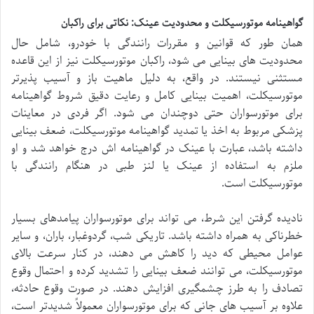
گواهینامه موتورسیکلت و محدودیت عینک: نکاتی برای راکبان
همان طور که قوانین و مقررات رانندگی با خودرو، شامل حال
محدودیت های بینایی می شود، راکبان موتورسیکلت نیز از این قاعده
مستثنی نیستند. در واقع، به دلیل ماهیت باز و آسیب پذیرتر
موتورسیکلت، اهمیت بینایی کامل و رعایت دقیق شروط گواهینامه
برای موتورسواران حتی دوچندان می شود. اگر فردی در معاینات
پزشکی مربوط به اخذ یا تمدید گواهینامه موتورسیکلت، ضعف بینایی
داشته باشد، عبارت با عینک در گواهینامه اش درج خواهد شد و او
ملزم به استفاده از عینک یا لنز طبی در هنگام رانندگی با
موتورسیکلت است.
نادیده گرفتن این شرط، می تواند برای موتورسواران پیامدهای بسیار
خطرناکی به همراه داشته باشد. تاریکی شب، گردوغبار، باران، و سایر
عوامل محیطی که دید را کاهش می دهند، در کنار سرعت بالای
موتورسیکلت، می توانند ضعف بینایی را تشدید کرده و احتمال وقوع
تصادف را به طرز چشمگیری افزایش دهند. در صورت وقوع حادثه،
علاوه بر آسیب های جانی که برای موتورسواران معمولاً شدیدتر است،