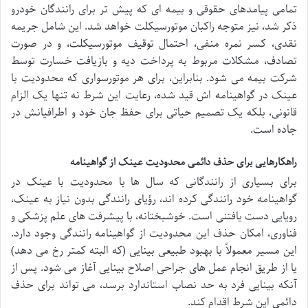
تمامی پیامدهای حقوقی و بیمه ای که پیش تر برای رانندگان خودرو
ذکر شد، نیز متوجه راکبان موتورسیکلت خواهد شد. این شامل جریمه
نقدی، کسر نمره منفی، احتمال توقیف موتورسیکلت، و در صورت
تصادف، مشکلات مربوط به پرداخت دیه و بازیافت خسارت توسط
شرکت بیمه می شود. بنابراین، برای هر موتورسواری که محدودیت با
عینک در گواهینامه اش قید شده، رعایت این شرط نه تنها یک الزام
قانونی، بلکه یک تصمیم حیاتی برای حفظ جان خود و اطرافیانش در
جاده است.
راهکارهایی برای حذف دائمی محدودیت عینک از گواهینامه
برای بسیاری از رانندگانی که سال ها با محدودیت با عینک در
گواهینامه خود رانندگی کرده اند، رؤیای رانندگی بدون نیاز به عینک،
رویایی دست یافتنی است. خوشبختانه، با پیشرفت های علم پزشکی و
فناوری، امکان حذف این محدودیت از گواهینامه رانندگی وجود دارد.
این مسیر معمولاً با بهبود طبیعی بینایی (که البته کمتر رخ می دهد)
یا از طریق انجام عمل های جراحی اصلاح بینایی آغاز می شود. پس از
آنکه بینایی فرد به حد نصاب استاندارد برسد، می تواند برای حذف
دائمی این شرط اقدام کند.