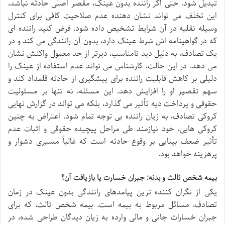
تبدیل شود. حتی اگر راننده بدون عینک، مقصر اصلی حادثه نباشد،
این تخلف می تواند نشان دهنده عدم صلاحیت کافی برای کنترل
وسیله نقلیه در آن شرایط تشخیص داده شود. فرض کنید راننده ای
که در گواهینامه اش شرط عینک دارد، بدون آن رانندگی می کند و در
یک تصادف، به دلیل دید نامناسب، دیرتر از حد معمول واکنش نشان
می دهد. در این حالت، کارشناس می تواند عدم استفاده از عینک را
دلیلی بر کاهش قابلیت راننده برای پیشگیری از حادثه قلمداد کند و
سهم تقصیر او را افزایش دهد. این مسئله، نه تنها بر مسئولیت
حقوقی و پرداخت دیه تأثیر می گذارد، بلکه می تواند در گزارش نهایی
کروکی تصادف، به زیان راننده بی توجه تمام شود. اعتراض به چنین
کروکی هایی، خود نیازمند طی مراحل پیچیده حقوقی و اثبات عدم
تأثیر ضعف بینایی بر وقوع حادثه است که غالباً مسیری دشوار و
پرهزینه خواهد بود.
بیمه شخص ثالث و بدنه: جبران خسارت یا بازیافت آن؟
یکی از نگران کننده ترین پیامدهای رانندگی بدون عینک در زمان
تصادف، مسائل مربوط به بیمه است. بیمه شخص ثالث، که برای
جبران خسارات جانی و مالی وارده به زیان دیدگان طراحی شده، در