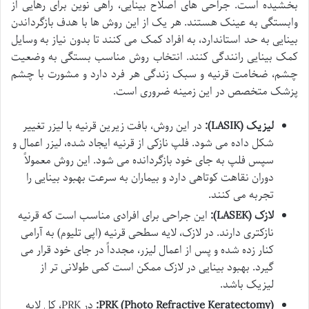
بخشیده است. جراحی های اصلاح بینایی، راهی نوین برای رهایی از
وابستگی به عینک هستند. هر یک از این روش ها با هدف بازگرداندن
بینایی به حد استاندارد، به افراد کمک می کنند تا بدون نیاز به وسایل
کمک بینایی رانندگی کنند. انتخاب روش مناسب بستگی به وضعیت
چشم، ضخامت قرنیه و سبک زندگی هر فرد دارد و مشورت با چشم
پزشک متخصص در این زمینه ضروری است.
لیزیک (LASIK):
در این روش، بافت زیرین قرنیه با لیزر تغییر
شکل داده می شود. فلپ نازکی از قرنیه ایجاد شده، لیزر اعمال و
سپس فلپ به جای خود بازگردانده می شود. این روش معمولاً
دوران نقاهت کوتاهی دارد و بیماران به سرعت بهبود بینایی را
تجربه می کنند.
لازک (LASEK):
این جراحی برای افرادی مناسب است که قرنیه
نازکتری دارند. در لازک، لایه سطحی قرنیه (اپی تلیوم) به آرامی
کنار زده شده و پس از اعمال لیزر، مجدداً در جای خود قرار می
گیرد. بهبود بینایی در لازک ممکن است کمی طولانی تر از
لیزیک باشد.
PRK (Photo Refractive Keratectomy):
در PRK، کل لایه