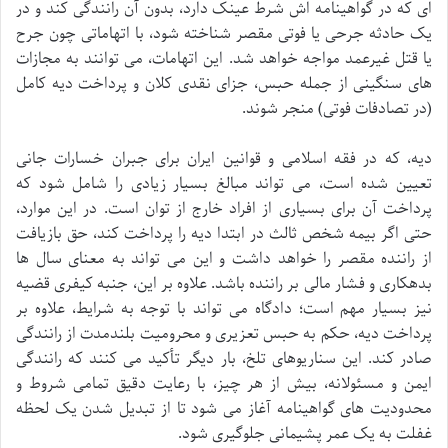
ای که در گواهینامه اش شرط عینک دارد، بدون آن رانندگی کند و در
یک حادثه جرحی یا فوتی مقصر شناخته شود، با اتهاماتی چون جرح
یا قتل غیرعمد مواجه خواهد شد. این اتهامات، می توانند به مجازات
های سنگینی از جمله حبس، جزای نقدی کلان و پرداخت دیه کامل
(در تصادفات فوتی) منجر شوند.
دیه، که در فقه اسلامی و قوانین ایران برای جبران خسارات جانی
تعیین شده است، می تواند مبالغ بسیار زیادی را شامل شود که
پرداخت آن برای بسیاری از افراد خارج از توان است. در این موارد،
حتی اگر بیمه شخص ثالث در ابتدا دیه را پرداخت کند، حق بازیافت
از راننده مقصر را خواهد داشت و این می تواند به معنای سال ها
بدهکاری و فشار مالی بر راننده باشد. علاوه بر این، جنبه کیفری قضیه
نیز بسیار مهم است؛ دادگاه می تواند با توجه به شرایط، علاوه بر
پرداخت دیه، حکم به حبس تعزیری و محرومیت بلندمدت از رانندگی
صادر کند. این سناریوهای تلخ، بار دیگر تأکید می کنند که رانندگی
ایمن و مسئولانه، بیش از هر چیز، با رعایت دقیق تمامی شروط و
محدودیت های گواهینامه آغاز می شود تا از تبدیل شدن یک لحظه
غفلت به یک عمر پشیمانی جلوگیری شود.