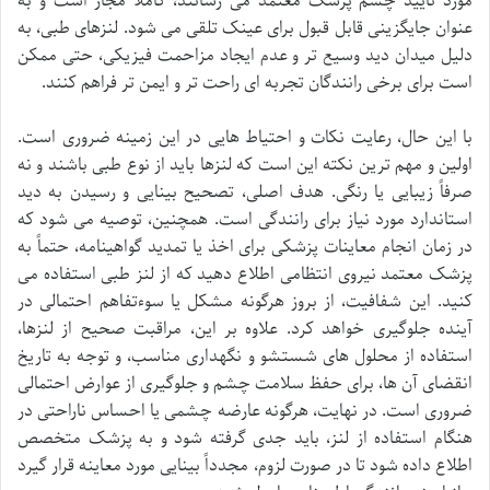
مورد تایید چشم پزشک معتمد می رسانند، کاملاً مجاز است و به
عنوان جایگزینی قابل قبول برای عینک تلقی می شود. لنزهای طبی، به
دلیل میدان دید وسیع تر و عدم ایجاد مزاحمت فیزیکی، حتی ممکن
است برای برخی رانندگان تجربه ای راحت تر و ایمن تر فراهم کنند.
با این حال، رعایت نکات و احتیاط هایی در این زمینه ضروری است.
اولین و مهم ترین نکته این است که لنزها باید از نوع طبی باشند و نه
صرفاً زیبایی یا رنگی. هدف اصلی، تصحیح بینایی و رسیدن به دید
استاندارد مورد نیاز برای رانندگی است. همچنین، توصیه می شود که
در زمان انجام معاینات پزشکی برای اخذ یا تمدید گواهینامه، حتماً به
پزشک معتمد نیروی انتظامی اطلاع دهید که از لنز طبی استفاده می
کنید. این شفافیت، از بروز هرگونه مشکل یا سوءتفاهم احتمالی در
آینده جلوگیری خواهد کرد. علاوه بر این، مراقبت صحیح از لنزها،
استفاده از محلول های شستشو و نگهداری مناسب، و توجه به تاریخ
انقضای آن ها، برای حفظ سلامت چشم و جلوگیری از عوارض احتمالی
ضروری است. در نهایت، هرگونه عارضه چشمی یا احساس ناراحتی در
هنگام استفاده از لنز، باید جدی گرفته شود و به پزشک متخصص
اطلاع داده شود تا در صورت لزوم، مجدداً بینایی مورد معاینه قرار گیرد