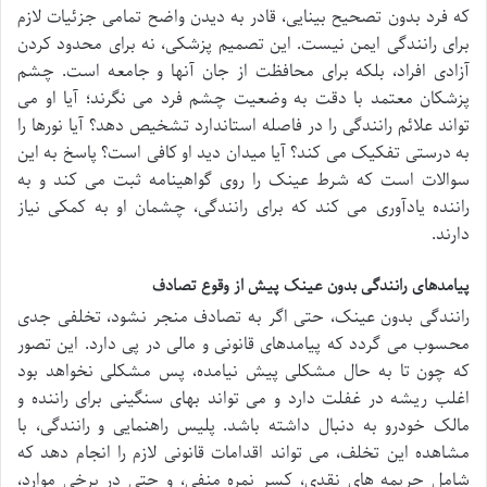
که فرد بدون تصحیح بینایی، قادر به دیدن واضح تمامی جزئیات لازم
برای رانندگی ایمن نیست. این تصمیم پزشکی، نه برای محدود کردن
آزادی افراد، بلکه برای محافظت از جان آنها و جامعه است. چشم
پزشکان معتمد با دقت به وضعیت چشم فرد می نگرند؛ آیا او می
تواند علائم رانندگی را در فاصله استاندارد تشخیص دهد؟ آیا نورها را
به درستی تفکیک می کند؟ آیا میدان دید او کافی است؟ پاسخ به این
سوالات است که شرط عینک را روی گواهینامه ثبت می کند و به
راننده یادآوری می کند که برای رانندگی، چشمان او به کمکی نیاز
دارند.
پیامدهای رانندگی بدون عینک پیش از وقوع تصادف
رانندگی بدون عینک، حتی اگر به تصادف منجر نشود، تخلفی جدی
محسوب می گردد که پیامدهای قانونی و مالی در پی دارد. این تصور
که چون تا به حال مشکلی پیش نیامده، پس مشکلی نخواهد بود
اغلب ریشه در غفلت دارد و می تواند بهای سنگینی برای راننده و
مالک خودرو به دنبال داشته باشد. پلیس راهنمایی و رانندگی، با
مشاهده این تخلف، می تواند اقدامات قانونی لازم را انجام دهد که
شامل جریمه های نقدی، کسر نمره منفی، و حتی در برخی موارد،