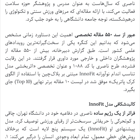
ناصری که سال‌هاست به عنوان مدرس و پژوهشگر حوزه سلامت
فعالیت می‌کند، با ارائه مقاله‌ای که مرزهای ورزش سنتی و تکنولوژی را
درهم‌شکسته، توجه جامعه دانشگاهی را به خود جلب کرد.
عبور از سد
۵۵۰
مقاله تخصصی
اهمیت این دستاورد زمانی مشخص
می‌شود که بدانیم این کنگره یکی از سخت‌گیرانه‌ترین رویدادهای
علمی کشور است. طبق گزارش دبیرخانه، بیش از ۵۵۰ مقاله از
پژوهشگران داخلی و خارجی مورد داوری قرار گرفتند. در این رقابت
فشرده، طرح ناصری با کد ۱۰۸۸ و عنوان تخصصی «اثربخشی مدل
تناسب‌ اندام نوآورانه InnoFit مبتنی بر بلاک‌چین با استفاده از الگوی
کرک‌ پاتریک» موفق شد در لیست ۱۰ مقاله برتر نهایی (Top 10) جای
بگیرد.
کالبدشکافی مدل
InnoFit
فراتر از یک رژیم ساده
ناصری در دفاعیه خود در دانشگاه تهران، چاقی
و کم‌تحرکی را حریفانی سرسخت‌تر از رقبای ورزشی توصیف کرد. مدل
پیشنهادی او (InnoFit) یک سیستم پنج لایه است که برخلاف
روش‌های خطی معمول، تمام ابعاد وجودی انسان را درگیر می‌کند: ۱.