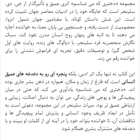
مجموعه «دختری که می شناسم» اثری عمیق و تأثیرگذار از جی. دی.
سلینجر است که جایگاه خود را در ادبیات معاصر جهان تثبیت کرده
است. این شش داستان کوتاه، با مضامین جهان شمول انزوا،
معصومیت از دست رفته، و جستجوی بی پایان معنا، به خواننده اجازه
می دهند تا به لایه های پنهان روح انسان مدرن نفوذ کند. سبک
نگارش منحصربه فرد سلینجر، با دیالوگ های زنده، روایت های اول
شخص گیرا، و توصیفات دقیق، تجربه ای فراموش نشدنی را برای
خواننده رقم می زند.
این کتاب نه تنها یک اثر ادبی، بلکه
پنجره ای رو به دغدغه های عمیق
انسانی
است که فارغ از زمان و مکان، همواره در ذهن بشر جاری بوده
اند. «دختری که می شناسم» یادآوری می کند که حتی در میان
پیچیدگی ها و پوچی های زندگی، می توان به دنبال اصالت، زیبایی و
ارتباطی عمیق تر بود. میراث سلینجر در این مجموعه، دعوتی است به
تأمل در ابعاد ظریف وجود انسانی و پذیرش تمام پیچیدگی ها و
تناقضات آن، تا خواننده بتواند خود را در آینه ای از کلمات او ببیند و با
دغدغه های مشترک بشری همگام شود.