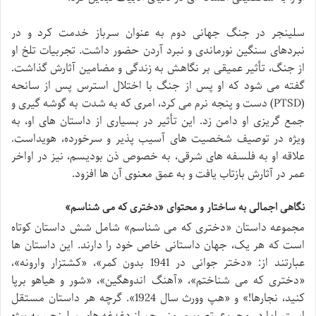
سلینجر در جنگ جهانی دوم به عنوان سرباز خدمت کرد و در
نبردهای سنگین نورماندی و نبرد آردن حضور داشت. تجربیات تلخ او
از جنگ، تأثیر عمیقی بر نگاهش به زندگی و مضامین آثارش گذاشت.
گفته می شود که او پس از جنگ با اختلال استرس پس از سانحه
(PTSD) دست و پنجه نرم می کرد، امری که به شدت به گوشه گیری و
جمع گریزی او دامن زد. این تأثیر در بسیاری از داستان های او، به
ویژه در توصیف شخصیت های آسیب پذیر و سرخورده، هویداست.
علاقه او به فلسفه های شرقی، به خصوص ذن بودیسم، نیز در اواخر
عمر در آثارش بازتاب یافت و به عمق معنوی آن ها افزود.
نگاهی اجمالی به ساختار و محتوای «دختری که می شناسم»
مجموعه داستان «دختری که می شناسم» شامل شش داستان کوتاه
است که هر یک، جهان داستانی خاص خود را دارند. این داستان ها
عبارتند از: «دختر جوانی در 1941 بدون کمر»، «کشتزار وارونه»،
«دختری که می شناختم»، «آهنگ اندوهگین»، «شور و هیاهو برپا
کنید، نجارها!» و «هپ وورث سال 1924». گرچه هر داستان مستقل
است، اما در مجموع، تصویری منسجم از دغدغه های سلینجر، به ویژه