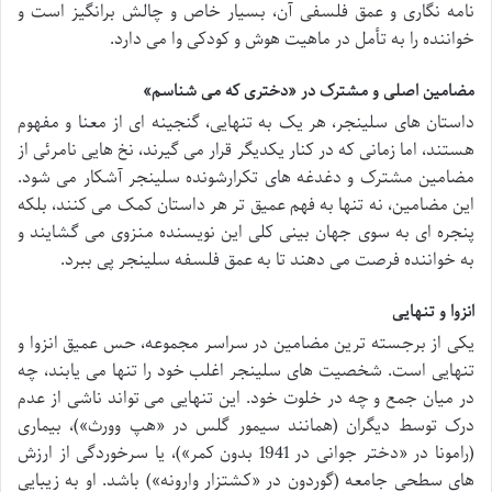
نامه نگاری و عمق فلسفی آن، بسیار خاص و چالش برانگیز است و
خواننده را به تأمل در ماهیت هوش و کودکی وا می دارد.
مضامین اصلی و مشترک در «دختری که می شناسم»
داستان های سلینجر، هر یک به تنهایی، گنجینه ای از معنا و مفهوم
هستند، اما زمانی که در کنار یکدیگر قرار می گیرند، نخ هایی نامرئی از
مضامین مشترک و دغدغه های تکرارشونده سلینجر آشکار می شود.
این مضامین، نه تنها به فهم عمیق تر هر داستان کمک می کنند، بلکه
پنجره ای به سوی جهان بینی کلی این نویسنده منزوی می گشایند و
به خواننده فرصت می دهند تا به عمق فلسفه سلینجر پی ببرد.
انزوا و تنهایی
یکی از برجسته ترین مضامین در سراسر مجموعه، حس عمیق انزوا و
تنهایی است. شخصیت های سلینجر اغلب خود را تنها می یابند، چه
در میان جمع و چه در خلوت خود. این تنهایی می تواند ناشی از عدم
درک توسط دیگران (همانند سیمور گلس در «هپ وورث»)، بیماری
(رامونا در «دختر جوانی در 1941 بدون کمر»)، یا سرخوردگی از ارزش
های سطحی جامعه (گوردون در «کشتزار وارونه») باشد. او به زیبایی