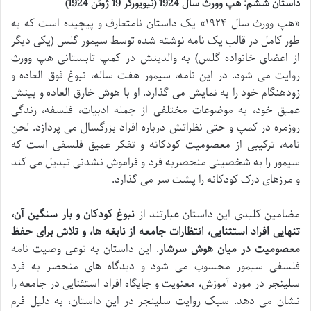
داستان ششم: هپ وورث سال 1924 (نیویورکر 19 ژوئن 1924)
«هپ وورث سال ۱۹۲۴» یک داستان نامتعارف و پیچیده است که به
طور کامل در قالب یک نامه نوشته شده توسط سيمور گلس (یکی دیگر
از اعضای خانواده گلس) به والدینش در کمپ تابستانی هپ وورث
روایت می شود. در این نامه، سیمور هفت ساله، نبوغ فوق العاده و
زودهنگام خود را به نمایش می گذارد. او با هوش خارق العاده و بینش
عمیق خود، به موضوعات مختلفی از جمله ادبیات، فلسفه، زندگی
روزمره در کمپ و حتی نظراتش درباره افراد بزرگسال می پردازد. لحن
نامه، ترکیبی از معصومیت کودکانه و تفکر عمیق فلسفی است که
سیمور را به شخصیتی منحصربه فرد و فراموش نشدنی تبدیل می کند
و مرزهای درک کودکانه را پشت سر می گذارد.
مضامین کلیدی این داستان عبارتند از
نبوغ کودکان و بار سنگین آن،
تنهایی افراد استثنایی، انتظارات جامعه از نابغه ها، و تلاش برای حفظ
معصومیت در میان هوش سرشار
. این داستان به نوعی وصیت نامه
فلسفی سیمور محسوب می شود و دیدگاه های منحصر به فرد
سلینجر در مورد آموزش، معنویت و جایگاه افراد استثنایی در جامعه را
نشان می دهد. سبک روایت سلینجر در این داستان، به دلیل فرم