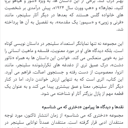
بهتر درک کند. برخی از این داستان ها، به ویژه «شور و هیاهو برپا
کنید، نجارها!» و «هپ وورث سال ۱۹۲۴»، پیش درآمدی بر شخصیت
های خانواده گلس هستند که بعدها در دیگر آثار سلینجر، مانند
«فرنی و زویی» و «سیمور: یک مقدمه»، به تفصیل به آن ها پرداخته
شد.
این مجموعه نه تنها نمایانگر استعداد سلینجر در داستان نویسی کوتاه
است، بلکه دیدگاه های او در مورد معنویت، فلسفه و ماهیت انسانی را
نیز به خوبی منعکس می کند. خواندن این داستان ها به همراه «ناتور
دشت»، درک عمیق تری از دغدغه های تکرارشونده سلینجر، مانند
انزوا، معصومیت از دست رفته و جستجوی اصالت، فراهم می آورد.
این کتاب، اثری است که به تنهایی ارزش خواندن دارد، اما در کنار
دیگر آثار سلینجر، معنا و عمق بیشتری پیدا می کند و به عنوان یک
قطعه مهم از پازل بزرگتر آثار او شناخته می شود.
نقدها و دیدگاه ها پیرامون «دختری که می شناسم»
مجموعه «دختری که می شناسم» از زمان انتشار تاکنون، مورد توجه
منتقدان ادبی قرار گرفته است. منتقدان عمدتاً توانایی سلینجر در