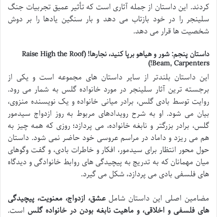
کردند. این داستان از جمله آثاری است که تأثیر عمیق تجربیات جنگ
سلینجر را در خود بازتاب می دهد و بار سنگین یادها را بر دوش
شخصیت ها قرار می دهد.
داستان پنجم: شور و هیاهو برپا کنید، نجارها! (Raise High the Roof
Beam, Carpenters!)
این داستان بلندتر از سایر داستان های مجموعه است و یکی از
برجسته ترین آثار سلینجر در مورد خانواده گلس به شمار می رود.
روایت توسط بادی گلس، برادر میانی خانواده و یک نویسنده منزوی،
بیان می شود. او به شرح رویدادهای مربوط به روز ازدواج سیدمور
گلس، برادر بزرگتر و نابغه خانواده، می پردازد؛ روزی که همه چیز به
هم می ریزد و داماد در مراسم عروسی خود حاضر نمی شود. داستان
حول محور انتظار برای سیدمور، افکار و خاطرات بادی، و گفت وگوهای
میان مهمانان که به تدریج به پیچیدگی های روابط خانوادگی و دیدگاه
های فلسفی بادی می پردازد، شکل می گیرد.
مضامین اصلی این داستان شامل
عشق، ازدواج، معنویت، پیچیدگی
های فلسفی و اخلاقی، و ماهیت نابغه بودن در خانواده گلس
است.