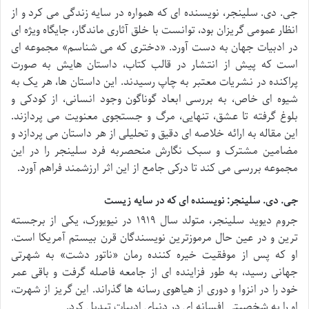
جی. دی. سلینجر، نویسنده ای که همواره در سایه زندگی می کرد و از
انظار عمومی گریزان بود، توانست با خلق آثاری ماندگار، جایگاه ویژه ای
در ادبیات جهان به دست آورد. «دختری که می شناسم» مجموعه ای
است که پیش از انتشار در قالب کتاب، داستان هایش به صورت
پراکنده در نشریات معتبر به چاپ رسیدند. این داستان ها، هر یک به
شیوه ای خاص، به بررسی ابعاد گوناگون وجود انسانی، از کودکی و
بلوغ گرفته تا عشق، تنهایی، مرگ و جستجوی معنویت می پردازند.
این مقاله به ارائه خلاصه ای دقیق و تحلیلی از هر داستان می پردازد و
مضامین مشترک و سبک نگارش منحصربه فرد سلینجر را در این
مجموعه بررسی می کند تا درکی جامع از این اثر ارزشمند فراهم آورد.
جی. دی. سلینجر: نویسنده ای که در سایه زیست
جروم دیوید سلینجر، متولد سال ۱۹۱۹ در نیویورک، یکی از برجسته
ترین و در عین حال مرموزترین نویسندگان قرن بیستم آمریکا است.
او که پس از موفقیت خیره کننده رمان «ناتور دشت» به شهرتی
جهانی رسید، به طور فزاینده ای از جامعه فاصله گرفت و باقی عمر
خود را در انزوا و دوری از هیاهوی رسانه ها گذراند. این گریز از شهرت،
او را به شخصیتی افسانه ای در دنیای ادبیات تبدیل کرد.