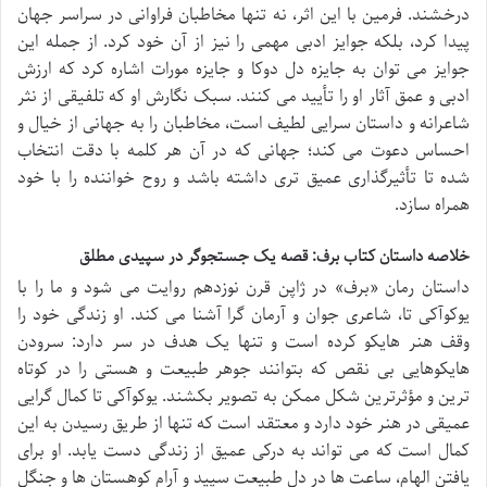
درخشند. فرمین با این اثر، نه تنها مخاطبان فراوانی در سراسر جهان
پیدا کرد، بلکه جوایز ادبی مهمی را نیز از آن خود کرد. از جمله این
جوایز می توان به جایزه دل دوکا و جایزه مورات اشاره کرد که ارزش
ادبی و عمق آثار او را تأیید می کنند. سبک نگارش او که تلفیقی از نثر
شاعرانه و داستان سرایی لطیف است، مخاطبان را به جهانی از خیال و
احساس دعوت می کند؛ جهانی که در آن هر کلمه با دقت انتخاب
شده تا تأثیرگذاری عمیق تری داشته باشد و روح خواننده را با خود
همراه سازد.
خلاصه داستان کتاب برف: قصه یک جستجوگر در سپیدی مطلق
داستان رمان «برف» در ژاپن قرن نوزدهم روایت می شود و ما را با
یوکوآکی تا، شاعری جوان و آرمان گرا آشنا می کند. او زندگی خود را
وقف هنر هایکو کرده است و تنها یک هدف در سر دارد: سرودن
هایکوهایی بی نقص که بتوانند جوهر طبیعت و هستی را در کوتاه
ترین و مؤثرترین شکل ممکن به تصویر بکشند. یوکوآکی تا کمال گرایی
عمیقی در هنر خود دارد و معتقد است که تنها از طریق رسیدن به این
کمال است که می تواند به درکی عمیق از زندگی دست یابد. او برای
یافتن الهام، ساعت ها در دل طبیعت سپید و آرام کوهستان ها و جنگل