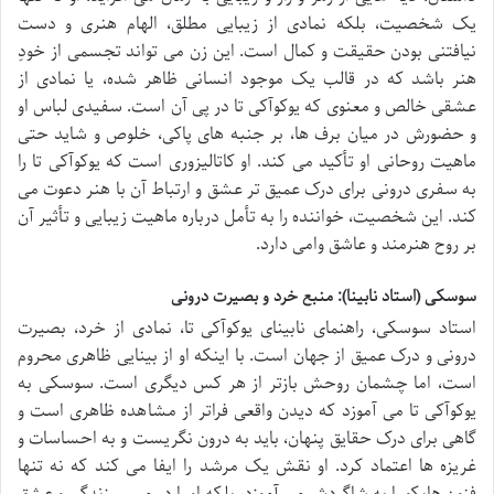
یک شخصیت، بلکه نمادی از زیبایی مطلق، الهام هنری و دست
نیافتنی بودن حقیقت و کمال است. این زن می تواند تجسمی از خودِ
هنر باشد که در قالب یک موجود انسانی ظاهر شده، یا نمادی از
عشقی خالص و معنوی که یوکوآکی تا در پی آن است. سفیدی لباس او
و حضورش در میان برف ها، بر جنبه های پاکی، خلوص و شاید حتی
ماهیت روحانی او تأکید می کند. او کاتالیزوری است که یوکوآکی تا را
به سفری درونی برای درک عمیق تر عشق و ارتباط آن با هنر دعوت می
کند. این شخصیت، خواننده را به تأمل درباره ماهیت زیبایی و تأثیر آن
بر روح هنرمند و عاشق وامی دارد.
سوسکی (استاد نابینا): منبع خرد و بصیرت درونی
استاد سوسکی، راهنمای نابینای یوکوآکی تا، نمادی از خرد، بصیرت
درونی و درک عمیق از جهان است. با اینکه او از بینایی ظاهری محروم
است، اما چشمان روحش بازتر از هر کس دیگری است. سوسکی به
یوکوآکی تا می آموزد که دیدن واقعی فراتر از مشاهده ظاهری است و
گاهی برای درک حقایق پنهان، باید به درون نگریست و به احساسات و
غریزه ها اعتماد کرد. او نقش یک مرشد را ایفا می کند که نه تنها
فنون هایکو را به شاگردش می آموزد، بلکه او را در مسیر زندگی و عشق