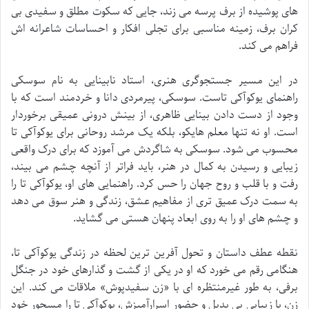
های پوشیده از برف پرسه می زند، جایی که سکوت مطلق و سفیدی بی
کران برف، زمینه مناسبی برای تجلی افکار و احساسات شاعرانه اش
فراهم می کند.
در این مسیر جستجوگری هنری، استاد نابینایی به نام سوسکی
راهنمای یوکوآکی تاست. سوسکی، پیرمردی دانا و خردمند است که با
وجود از دست دادن بینایی ظاهری، از بینش درونی عمیقی برخوردار
است. او نه تنها معلم هایکو، بلکه یک مرشد روحانی برای یوکوآکی تا
محسوب می شود. سوسکی به شاگردش می آموزد که برای درک واقعی
زیبایی و رسیدن به کمال در هنر، باید فراتر از آنچه چشم می بیند،
رفت و با قلب و روح جهان را حس کرد. راهنمایی های او، یوکوآکی تا را
به سمت درک عمیق تری از مفاهیم عشق، زندگی و هنر سوق می دهد
و چشم های او را به روی ابعاد پنهان هستی می گشاید.
نقطه عطف داستان و تحول آفرین ترین لحظه در زندگی یوکوآکی تا،
هنگامی رقم می خورد که او در یکی از گشت و گذارهای خود در جنگل
برفی، به طور غیرمنتظره ای با «زن سفیدپوش» ملاقات می کند. این
زن، با زیبایی بی بدیل و حضور اسرارآمیزش، یوکوآکی تا را مسحور خود