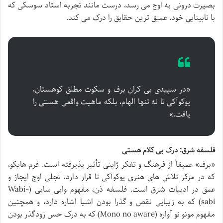
بصیرت درونی به اوج می رسد، درست مانند تجربه استاد سوسکی که
با نابینایی خود، عمیق ترین حقایق را درک می کند.
«در سپیدی بی کران برف و سکوت مطلق کوهستان،
یوکوآکی تا نه تنها الهام، بلکه ماهیت واقعی هستی را
یافت.»
فلسفه شرق: درک بی کلام هستی
«برف» عمیقاً از فرهنگ و تفکر ژاپنی تأثیر پذیرفته است. فرم هایکو،
که در مرکز تلاش های هنری یوکوآکی تا قرار دارد، تجلی اوج ایجاز و
عمق در ادبیات شرق است. فلسفه ذن، مفهوم وابی سابی (Wabi-
sabi) که به زیبایی نقص و گذرا بودن اشیا اشاره دارد، و همچنین
مفهوم مونو نو آواره (Mono no aware) که به درک حس زودگذر بودن