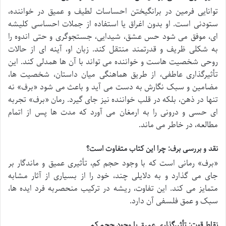
توانایی فرمین در برانگیختن احساسات لطیف و عمیق در خواننده،
ستودنی است. او بدون اغراق یا استفاده از جملات احساسی کلیشه
ای، موفق می شود حس عشق، شیدایی، جستجوگری و حتی اندوه را
به شکلی ظریف و قدرتمند منتقل کند. زبان او، آینه ای از حالات
روحی شخصیت هاست و خواننده می تواند با آن ها همدلی کند. این
تأثیرگذاری عاطفی، از طریق هماهنگی میان داستان، شخصیت ها،
مضامین و سبک نگارش به دست می آید و باعث می شود «برف» نه
تنها در ذهن، بلکه در قلب خواننده نیز جای گیرد. رمان «برف» تجربه
ای حسی و درونی را به ارمغان می آورد که مدت ها پس از اتمام
مطالعه، در خاطر می ماند.
نقد و بررسی برف: چرا این کتاب متفاوت است؟
«برف» رمانی است که با وجود حجم کم، تأثیری عمیق و ماندگار بر
جای می گذارد و به دلایلی چند، خود را از بسیاری از آثار مشابه
متمایز می کند. این تفاوت، ریشه در ترکیب منحصربه فرد ایده ها،
سبک و عمق فلسفی آن دارد.
نقاط قوت: تأثیرگذاری عمیق با وجود حجم کم