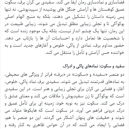
فضاسازی و نمادسازی رمان ایفا می کند. سفیدی بی کران برف، سکوت
عمیق کوهستان ها و آرامش جنگل های پوشیده از سپیدپوشی، نه تنها
پس زمینه داستان را تشکیل می دهند، بلکه به منبع الهام اصلی
یوکوآکی تا و تجلی زیبایی مطلق تبدیل می شوند. زیبایی طبیعت در
این رمان، تنها یک چشم انداز نیست، بلکه یک موجود زنده است که
با شخصیت ها تعامل دارد و احساسات آن ها را بازتاب می دهد.
حضور مداوم برف، نمادی از پاکی، خلوص و آغازهای جدید است و به
خواننده حس آرامش و تأمل را منتقل می کند.
سفید و سکوت: نمادهای پاکی و ادراک
دو عنصر «سفید» و «سکوت» در «برف» فراتر از ویژگی های محیطی،
به نمادهای قدرتمند تبدیل می شوند. سفیدی برف نماد پاکی، خلوص،
آغاز، و فضایی بی کران برای تجلی زیبایی و هنر است. در این سفیدی
است که یوکوآکی تا زن سفیدپوش را ملاقات می کند و معنای عشق را
درک می کند. سکوت نیز به نوبه خود، زمینه ای برای تأمل عمیق و
درک درونی فراهم می آورد. در سکوت است که هایکوها متولد می
شوند و حقیقت های پنهان آشکار می گردند. این دو عنصر با هم،
فضایی را ایجاد می کنند که در آن حواس ظاهری به کنار رفته و