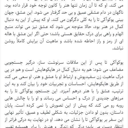
می کند. او که تا آن زمان تنها هنر را کانون توجه خود قرار داده بود،
ناگهان در دام عشقی عمیق و بی حد گرفتار می شود. این عشق، جهان
بینی یوکوآکی تا را به کلی دگرگون می کند. او که پیش از این به دنبال
کمال در هنر بود، حالا متوجه می شود که عشق نیز می تواند منبع
الهام و راهی برای درک حقایق هستی باشد؛ حتی اگر این عشق با هاله
ای از رمز و راز احاطه شده باشد و ماهیت آن برایش کاملاً روشن
نباشد.
یوکوآکی تا پس از این ملاقات سرنوشت ساز، درگیر جستجویی
مضاعف می شود: هم به دنبال کمال در هایکوهایش است و هم در پی
درک ماهیت زن سفیدپوش و ارتباط او با عشق و هنر. او سعی می کند
از طریق هایکوهایش، احساسات و تجربیات خود را بیان کند و به این
ترتیب، عشق را با هنر درهم آمیزد. این جستجو، یوکوآکی تا را به
مرزهای جدیدی از درک و احساس می رساند و او را با چالش هایی
روبه رو می کند که پیش از این تصورش را نمی کرده است. پایان
داستان، بدون لو دادن جزئیات، به شکلی لطیف و عمیق، تأثیر نهایی
این سفر بر یوکوآکی تا را نشان می دهد. او در نهایت به درکی فراتر از
انتظار دست می یابد؛ درکی که زندگی و هنرش را برای همیشه تغییر