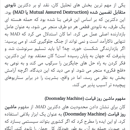
یکی از مهم ترین بخش های تحلیل کان، نقد او بر دکترین
نابودی
متقابل تضمین شده (Mutual Assured Destruction یا MAD)
بود.
این دکترین که بر اساس این فرض بنا شده بود که حمله هسته ای
یک طرف، به نابودی قطعی هر دو طرف منجر می شود، به عنوان عامل
بازدارنده اصلی عمل می کرد. اما کان استدلال می کرد که MAD به
تنهایی ناکارآمد است و نمی تواند از جنگ جلوگیری کند. او می پرسید:
اگر بازدارندگی شکست خورد، چه؟ آیا باید تسلیم سرنوشت شد و
پذیرفت که جهان به پایان رسیده است؟ کان معتقد بود این دکترین،
فکر کردن به راه حل های جایگزین را سرکوب می کند و به نوعی به
«فلج فکری» منجر می شود. او می دید که این دیدگاه، اگرچه آرامش
بخش به نظر می رسد، اما در واقع، بشریت را در برابر سناریوهای
پیچیده تر آسیب پذیر می کند.
مفهوم ماشین روز قیامت (Doomsday Machine)
کان برای نشان دادن محدودیت های دکترین MAD، از مفهوم
ماشین
روز قیامت (Doomsday Machine)
به عنوان یک ابزار بلاغی استفاده
کرد. او این ایده را مطرح کرد که اگر کشوری بتواند سیستمی بسازد که
در صورت حمله به آن، به طور خودکار کل جهان را نابود کند، آنگاه