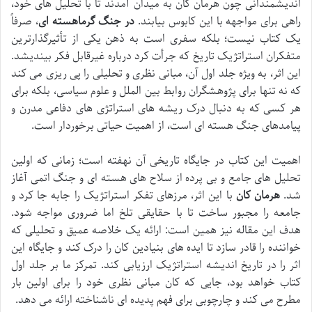
اندیشمندانی چون هرمان کان به میدان آمدند تا با تحلیل های خود،
راهی برای مواجهه با این کابوس بیابند.
در جنگ گرماهسته ای
، صرفاً
یک کتاب نیست؛ بلکه سفری است به ذهن یکی از تأثیرگذارترین
متفکران استراتژیک تاریخ که جرأت کرد درباره غیرقابل فکر بیندیشد.
این اثر، به ویژه جلد اول آن، مبانی نظری و تحلیلی را پی ریزی می کند
که نه تنها برای پژوهشگران روابط بین الملل و علوم سیاسی، بلکه برای
هر کسی که به دنبال درک ریشه های استراتژی های دفاعی مدرن و
پیامدهای جنگ هسته ای است، از اهمیت حیاتی برخوردار است.
اهمیت این کتاب در جایگاه تاریخی آن نهفته است؛ زمانی که اولین
تحلیل های جامع و بی پرده از سلاح های هسته ای و جنگ اتمی آغاز
شد.
هرمان کان
با این اثر، مرزهای تفکر استراتژیک را جابه جا کرد و
جامعه را مجبور ساخت تا با حقایقی تلخ اما ضروری مواجه شود.
هدف این مقاله نیز همین است: ارائه یک خلاصه عمیق و تحلیلی که
خواننده را قادر سازد تا ایده های بنیادین کان را درک کند و جایگاه این
اثر را در تاریخ اندیشه استراتژیک ارزیابی کند. تمرکز ما بر جلد اول
کتاب خواهد بود، جایی که کان مبانی نظری خود را برای اولین بار
مطرح می کند و چارچوبی برای فهم پدیده ای ناشناخته ارائه می دهد.