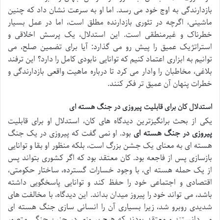
بازدارندگی به اوج خود می رسد. اما او به سرعت نشان داد که چنین
ماشینی، اگرچه در تئوری بازدارنده مطلق است، اما در عمل بسیار
خطرناک و غیرمنطقی است. این استدلال، یک پرسش اخلاقی و
استراتژیک عمیق را پیش رو می گذارد: آیا برای تضمین صلح، می
توانیم به ابزاری اعتماد کنیم که توانایی نابودی کامل را دارد؟ این ترفند
بلاغی، مخاطبان را وادار می کرد تا درباره ماهیت واقعی بازدارندگی و
خطرات پنهان آن عمیق تر فکر کنند.
استدلال کان برای قابلیت پیروزی در جنگ هسته ای
یکی از بحث برانگیزترین دیدگاه های کان، استدلال او برای قابلیت
پیروزی در جنگ هسته ای
بود. او نمی گفت که پیروزی در یک جنگ
هسته ای به معنای یک جشن بزرگ است، بلکه منظور او بقا و توانایی
بازسازی پس از فاجعه بود. کان معتقد بود که اگر کشوری بتواند پس
از یک حمله هسته ای، با وجود خسارات گسترده، ساختار حکومتی،
اقتصادی و اجتماعی خود را حفظ کند و توانایی پاسخگویی داشته
باشد، می تواند خود را پیروز میدان بداند. این دیدگاه، با مخالفت های
شدیدی روبرو شد، زیرا بسیاری آن را انسانی سازی جنگ هسته ای
می دانستند و معتقد بودند که هیچ پیروزی در چنین جنگی متصور