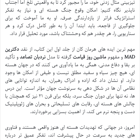
تیزبینی مثال زدنی خود، ما را مجبور کرد تا به واقعیتی تلخ اما اجتناب
ناپذیر نگاه کنیم: امکان وقوع جنگ هسته ای و نیاز به تفکر
استراتژیک فراتر از بازدارندگی صرف. او به ما آموخت که برای
جلوگیری از فاجعه، باید ابتدا آن را به طور کامل درک کرد و هر
سناریویی را، هر چقدر هم که وحشتناک باشد، مورد تحلیل قرار داد.
مهم ترین ایده های هرمان کان از جلد اول این کتاب، از نقد
دکترین
MAD
و مفهوم
ماشین روز قیامت
گرفته تا مدل
نردبان تصاعد
و تأکید
بر بقا و دفاع مدنی، همگی به ما یادآوری می کنند که در جهان هسته
ای، هیچ چیز سیاه و سفید مطلق نیست و طیفی از امکان ها وجود
دارد. او نشان داد که اراده و ادراک رهبران، به اندازه توانایی های
نظامی آن ها در شکل دهی به سرنوشت جهان مؤثر است. این درس
ها، نه تنها برای دوران جنگ سرد، بلکه برای قرن ۲۱ نیز که همچنان با
چالش های هسته ای، رقابت های تسلیحاتی و بحران های ژئوپلیتیک
دست و پنجه نرم می کند، از اهمیت بسزایی برخوردارند.
امروز، در جهانی که تهدیدات هسته ای هنوز واقعی هستند و فناوری
های جدید به سرعت در حال پیشرفت اند، تفکر عمیق تر درباره