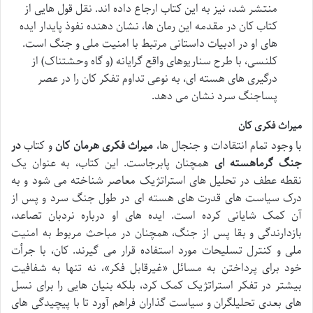
منتشر شد، نیز به این کتاب ارجاع داده اند. نقل قول هایی از
کتاب کان در مقدمه این رمان ها، نشان دهنده نفوذ پایدار ایده
های او در ادبیات داستانی مرتبط با امنیت ملی و جنگ است.
کلنسی، با طرح سناریوهای واقع گرایانه (و گاه وحشتناک) از
درگیری های هسته ای، به نوعی تداوم تفکر کان را در عصر
پساجنگ سرد نشان می دهد.
میراث فکری کان
با وجود تمام انتقادات و جنجال ها،
میراث فکری هرمان کان
و کتاب
در
جنگ گرماهسته ای
همچنان پابرجاست. این کتاب، به عنوان یک
نقطه عطف در تحلیل های استراتژیک معاصر شناخته می شود و به
درک سیاست های قدرت های هسته ای در طول جنگ سرد و پس از
آن کمک شایانی کرده است. ایده های او درباره نردبان تصاعد،
بازدارندگی و بقا پس از جنگ، همچنان در مباحث مربوط به امنیت
ملی و کنترل تسلیحات مورد استفاده قرار می گیرند. کان، با جرأت
خود برای پرداختن به مسائل «غیرقابل فکر»، نه تنها به شفافیت
بیشتر در تفکر استراتژیک کمک کرد، بلکه بنیان هایی را برای نسل
های بعدی تحلیلگران و سیاست گذاران فراهم آورد تا با پیچیدگی های