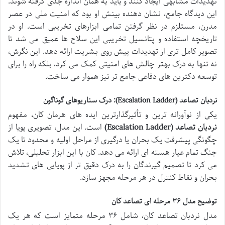
تهدیدات مشابهی ایجاد کنند و باید به همان اندازه جدی گرفته شوند.
این دیدگاه جامع، نشان دهنده بینش او بود که امنیت ملی در عصر
مدرن، مستلزم در نظر گرفتن تمامی ابزارهای تخریبی است. او در
تاریخچه استفاده و پتانسیل تخریبی این سلاح ها عمیق می شد تا
تصویر کامل تری از تهدیدات پیش روی بشریت ارائه دهد. این نگرش،
نه تنها به درک بهتر چالش های امنیتی کمک می کرد، بلکه راه را برای
توسعه دکترین های دفاعی جامع تر نیز هموار می ساخت.
نردبان تصاعد (Escalation Ladder): درک سناریوهای گوناگون
یکی از نوآورانه ترین و تأثیرگذارترین ایده های هرمان کان، مفهوم
نردبان تصاعد (Escalation Ladder)
است. این مدل، تصویری پویا از
چگونگی پیشرفت یک بحران یا درگیری از مراحل اولیه و محدود تا یک
جنگ تمام عیار هسته ای ارائه می دهد. کان با این ابزار تحلیلی، تلاش
می کرد تا تصمیم گیرندگان را به درک دقیق تر از پویایی های تشدید
بحران و نقاط کنترل در هر مرحله مجهز سازد.
توضیح مدل ۳۶ مرحله ای تصاعد کان
مدل نردبان تصاعد کان، شامل ۳۶ مرحله متمایز است که هر یک