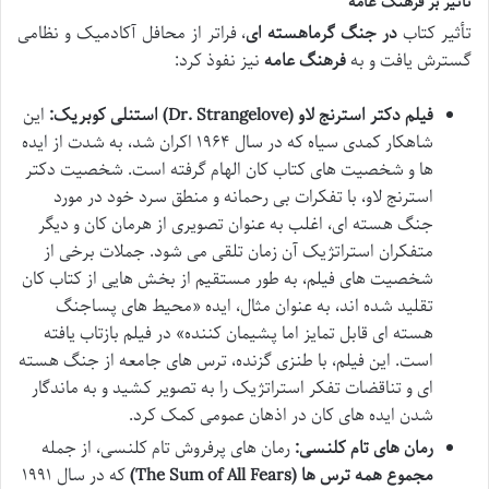
تأثیر بر فرهنگ عامه
تأثیر کتاب
در جنگ گرماهسته ای
، فراتر از محافل آکادمیک و نظامی
گسترش یافت و به
فرهنگ عامه
نیز نفوذ کرد:
فیلم دکتر استرنج لاو (Dr. Strangelove) استنلی کوبریک:
این
شاهکار کمدی سیاه که در سال ۱۹۶۴ اکران شد، به شدت از ایده
ها و شخصیت های کتاب کان الهام گرفته است. شخصیت دکتر
استرنج لاو، با تفکرات بی رحمانه و منطق سرد خود در مورد
جنگ هسته ای، اغلب به عنوان تصویری از هرمان کان و دیگر
متفکران استراتژیک آن زمان تلقی می شود. جملات برخی از
شخصیت های فیلم، به طور مستقیم از بخش هایی از کتاب کان
تقلید شده اند، به عنوان مثال، ایده «محیط های پساجنگ
هسته ای قابل تمایز اما پشیمان کننده» در فیلم بازتاب یافته
است. این فیلم، با طنزی گزنده، ترس های جامعه از جنگ هسته
ای و تناقضات تفکر استراتژیک را به تصویر کشید و به ماندگار
شدن ایده های کان در اذهان عمومی کمک کرد.
رمان های تام کلنسی:
رمان های پرفروش تام کلنسی، از جمله
مجموع همه ترس ها (The Sum of All Fears)
که در سال ۱۹۹۱