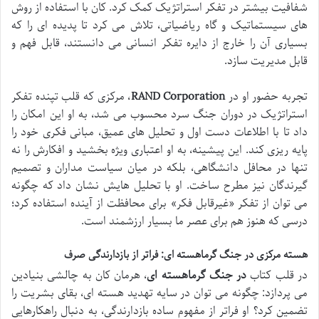
شفافیت بیشتر در تفکر استراتژیک کمک کرد. کان با استفاده از روش
های سیستماتیک و گاه ریاضیاتی، تلاش می کرد تا پدیده ای را که
بسیاری آن را خارج از دایره تفکر انسانی می دانستند، قابل فهم و
قابل مدیریت سازد.
تجربه حضور او در
RAND Corporation
، مرکزی که قلب تپنده تفکر
استراتژیک در دوران جنگ سرد محسوب می شد، به او این امکان را
داد تا با اطلاعات دست اول و تحلیل های عمیق، مبانی فکری خود را
پایه ریزی کند. این پیشینه، به او اعتباری ویژه بخشید و افکارش را نه
تنها در محافل دانشگاهی، بلکه در میان سیاست مداران و تصمیم
گیرندگان نیز مطرح ساخت. او با تحلیل هایش نشان داد که چگونه
می توان از تفکر «غیرقابل فکر» برای محافظت از آینده استفاده کرد؛
درسی که هنوز هم برای عصر ما بسیار ارزشمند است.
هسته مرکزی در جنگ گرماهسته ای: فراتر از بازدارندگی صرف
در قلب کتاب
در جنگ گرماهسته ای
، هرمان کان به چالشی بنیادین
می پردازد: چگونه می توان در سایه تهدید هسته ای، بقای بشریت را
تضمین کرد؟ او فراتر از مفهوم ساده بازدارندگی، به دنبال راهکارهایی