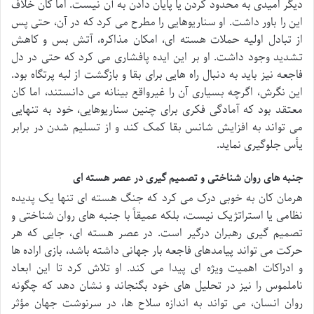
دیگر امیدی به محدود کردن یا پایان دادن به آن نیست. اما کان خلاف
این را باور داشت. او سناریوهایی را مطرح می کرد که در آن، حتی پس
از تبادل اولیه حملات هسته ای، امکان مذاکره، آتش بس و کاهش
تشدید وجود داشت. او بر این ایده پافشاری می کرد که حتی در دل
فاجعه نیز باید به دنبال راه هایی برای بقا و بازگشت از لبه پرتگاه بود.
این نگرش، اگرچه بسیاری آن را غیرواقع بینانه می دانستند، اما کان
معتقد بود که آمادگی فکری برای چنین سناریوهایی، خود به تنهایی
می تواند به افزایش شانس بقا کمک کند و از تسلیم شدن در برابر
یأس جلوگیری نماید.
جنبه های روان شناختی و تصمیم گیری در عصر هسته ای
هرمان کان به خوبی درک می کرد که جنگ هسته ای تنها یک پدیده
نظامی یا استراتژیک نیست، بلکه عمیقاً با جنبه های روان شناختی و
تصمیم گیری رهبران درگیر است. در عصر هسته ای، جایی که هر
حرکت می تواند پیامدهای فاجعه بار جهانی داشته باشد، بازی اراده ها
و ادراکات اهمیت ویژه ای پیدا می کند. او تلاش کرد تا این ابعاد
ناملموس را نیز در تحلیل های خود بگنجاند و نشان دهد که چگونه
روان انسان، می تواند به اندازه سلاح ها، در سرنوشت جهان مؤثر