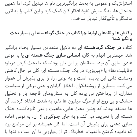
استراتژیک و عمومی به بحث برانگیزترین نام ها تبدیل کرد. اما همین
جنجال ها، به گسترش نفوذ افکار کان کمک کرد و این کتاب را به اثری
ماندگار و تأثیرگذار تبدیل ساخت.
واکنش ها و نقدهای اولیه: چرا کتاب در جنگ گرماهسته ای بسیار بحث
برانگیز شد؟
کتاب
در جنگ گرماهسته ای
به دلایل متعددی بسیار بحث برانگیز
شد. مهمترین اتهام به کان،
انسانی سازی جنگ هسته ای
یا به نوعی
عادی سازی آن بود. منتقدان بر این باور بودند که با بحث کردن درباره
«قابلیت بقا» یا «پیروزی» در یک جنگ هسته ای، کان در حال کاهش
وحشت ذاتی این پدیده است و به نوعی، راه را برای پذیرش آن هموار
می کند. بسیاری از روشنفکران، اخلاق گرایان و حتی برخی از سیاست
مداران، از پرداختن بی پرده کان به سناریوهای فاجعه بار و تحلیل
خشک و بی روح او از مرگ میلیون ها نفر، به شدت انتقاد کردند. آن
ها معتقد بودند که چنین بحث هایی، ماهیت واقعی نابودکننده جنگ
هسته ای را تحریف می کند و به جای جلوگیری از آن، به نوعی آماده
سازی ذهنی برای پذیرش آن است. اما کان همیشه بر این موضع بود
که نادیده گرفتن واقعیت، خطرناک تر از رویارویی با آن است و تنها با