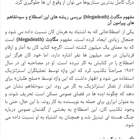
درک کامل بدترین سناریوها می توان از وقوع آن ها جلوگیری کرد.
مفهوم مگادِث (Megadeath): بررسی ریشه های این اصطلاح و سوءتفاهم
های پیرامون آن
یکی از اصطلاحاتی که به اشتباه به هرمان کان نسبت داده می شود و
جنجال زیادی ایجاد کرده است، مفهوم
مگادِث (Megadeath)
است
که به معنای یک میلیون کشته است. اگرچه کتاب کان به آمار و ارقام
قربانیان در حد میلیون ها نفر اشاره دارد، اما خود کان هرگز این
اصطلاح را در کتابش به کار نبرده است. او در مصاحبه ای در سال
۱۹۸۲ صراحتاً تکذیب کرد که این واژه توسط تحلیلگران استراتژیک
استفاده می شود و اظهار داشت که این واژه توسط «صلح طلبان» برای
انتقاد از تفکر استراتژیک به کار می رود. این سوءتفاهم نشان می
دهد که چگونه ایده ها در فضای عمومی ممکن است تحریف شوند و
به عنوان ابزاری برای حمله به نویسنده به کار روند. با این حال، حتی با
وجود تکذیب کان، این اصطلاح به بخشی از گفتمان عمومی درباره
جنگ هسته ای تبدیل شد و همچنان به اشتباه به او نسبت داده می
شود.