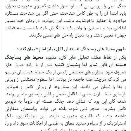
جنگ اتمی را بررسی می کند. او اصرار داشت که برای مدیریت بحران،
باید ابتدا آن را به طور کامل شناخت، حتی اگر این شناخت مستلزم
مواجهه با حقایق ناخوشایند باشد. این رویکرد، در زمان خود بسیار
انقلابی بود و بسیاری را وادار کرد تا نگرش خود را نسبت به «پایان
جهان» تغییر دهند و به دنبال راه حل های عملی بگردند.
مفهوم محیط های پساجنگ هسته ای قابل تمایز اما پشیمان کننده
یکی از نقاط عطف تحلیل های کان، مفهوم
محیط های پساجنگ
هسته ای قابل تمایز اما پشیمان کننده
بود. او با ارائه جدول های
معروف خود، سناریوهای مختلفی را پس از یک حمله هسته ای ترسیم
می کرد که هرچند همه فاجعه بار بودند، اما سطوح مختلفی از ویرانی
و بقا را نشان می دادند. این سناریوها از ویرانی کامل و غیرقابل
بازسازی تا خسارات جدی اما قابل تحمل و قابل بازسازی متغیر بودند.
هدف کان این بود که نشان دهد جنگ هسته ای، لزوماً به نابودی
کامل بشریت منجر نمی شود، بلکه می تواند پیامدهای متفاوتی
داشته باشد که قابلیت مدیریت دارند. این تمایزگذاری، تفکر
استراتژیک را از سیاه و سفید مطلق به طیفی از امکانات سوق داد و راه
های جدیدی برای بحث درباره بقا و بازسازی گشود.