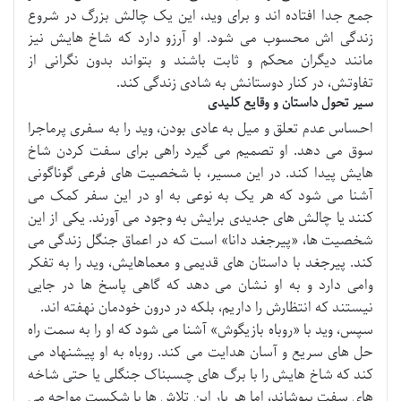
جمع جدا افتاده اند و برای وید، این یک چالش بزرگ در شروع
زندگی اش محسوب می شود. او آرزو دارد که شاخ هایش نیز
مانند دیگران محکم و ثابت باشند و بتواند بدون نگرانی از
تفاوتش، در کنار دوستانش به شادی زندگی کند.
سیر تحول داستان و وقایع کلیدی
احساس عدم تعلق و میل به عادی بودن، وید را به سفری پرماجرا
سوق می دهد. او تصمیم می گیرد راهی برای سفت کردن شاخ
هایش پیدا کند. در این مسیر، با شخصیت های فرعی گوناگونی
آشنا می شود که هر یک به نوعی به او در این سفر کمک می
کنند یا چالش های جدیدی برایش به وجود می آورند. یکی از این
شخصیت ها، «پیرجغد دانا» است که در اعماق جنگل زندگی می
کند. پیرجغد با داستان های قدیمی و معماهایش، وید را به تفکر
وامی دارد و به او نشان می دهد که گاهی پاسخ ها در جایی
نیستند که انتظارش را داریم، بلکه در درون خودمان نهفته اند.
سپس، وید با «روباه بازیگوش» آشنا می شود که او را به سمت راه
حل های سریع و آسان هدایت می کند. روباه به او پیشنهاد می
کند که شاخ هایش را با برگ های چسبناک جنگلی یا حتی شاخه
های سفت بپوشاند، اما هر بار این تلاش ها با شکست مواجه می