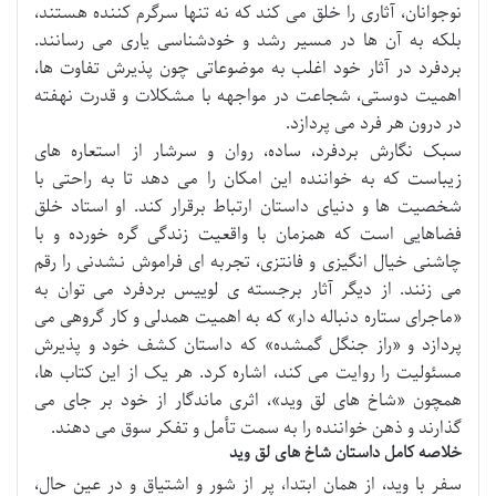
نوجوانان، آثاری را خلق می کند که نه تنها سرگرم کننده هستند،
بلکه به آن ها در مسیر رشد و خودشناسی یاری می رسانند.
بردفرد در آثار خود اغلب به موضوعاتی چون پذیرش تفاوت ها،
اهمیت دوستی، شجاعت در مواجهه با مشکلات و قدرت نهفته
در درون هر فرد می پردازد.
سبک نگارش بردفرد، ساده، روان و سرشار از استعاره های
زیباست که به خواننده این امکان را می دهد تا به راحتی با
شخصیت ها و دنیای داستان ارتباط برقرار کند. او استاد خلق
فضاهایی است که همزمان با واقعیت زندگی گره خورده و با
چاشنی خیال انگیزی و فانتزی، تجربه ای فراموش نشدنی را رقم
می زنند. از دیگر آثار برجسته ی لوییس بردفرد می توان به
«ماجرای ستاره دنباله دار» که به اهمیت همدلی و کار گروهی می
پردازد و «راز جنگل گمشده» که داستان کشف خود و پذیرش
مسئولیت را روایت می کند، اشاره کرد. هر یک از این کتاب ها،
همچون «شاخ های لق وید»، اثری ماندگار از خود بر جای می
گذارند و ذهن خواننده را به سمت تأمل و تفکر سوق می دهند.
خلاصه کامل داستان شاخ های لق وید
سفر با وید، از همان ابتدا، پر از شور و اشتیاق و در عین حال،