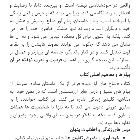
واقعی در خودشناسی نهفته است. و پیرجغد دانا، با رضایت و
افتخار به وید نگاه می کند، زیرا می بیند که او درس واقعی زندگی
را آموخته است. پایان داستان، پیام آور صلح، پذیرش و عشق به
خود و دیگران است. وید نه تنها مشکل ظاهری خود را حل می
کند، بلکه به الگویی برای کل دهکده تبدیل می شود و به آن ها
نشان می دهد که چگونه می توانند تفاوت هایشان را به نقاط
قوت تبدیل کنند و در کنار یکدیگر، جامعه ای پربارتر و همدل تر
بسازند. این نتیجه گیری، بر اهمیت
فردیت و قدرت نهفته در آن
تأکید دارد.
پیام ها و مفاهیم اصلی کتاب
کتاب «شاخ های لق وید» فراتر از یک داستان ساده، سرشار از
پیام های عمیق و درس های ارزشمندی است که در بطن خود، به
مفاهیم کلیدی زندگی اشاره می کند. این کتاب، خواننده را به
سفری درونی دعوت می کند تا نه تنها با شخصیت ها همذات
پنداری کند، بلکه به تفکر درباره ی معنای واقعی وجود، پذیرش و
تفاوت ها بپردازد.
درس های زندگی و اخلاقیات پنهان
خودباوری و پذیرش تفاوت ها:
شاید مهم ترین پیام کتاب،