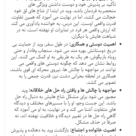
تأکید بر پذیرش خود و دوست داشتن ویژگی های
منحصربه فردمان باشد. وید در ابتدا از شاخ های لق خود
خجالت می کشد، اما در نهایت می آموزد که همین تفاوت،
قدرت واقعی اوست. این درس، به خواننده یادآوری می کند
که ارزش واقعی هر فرد در تمایزات او نهفته است، نه در
شباهت هایش با دیگران.
اهمیت دوستی و همکاری:
در طول سفر، وید از حمایت بی
دریغ دوستانش بهره مند می شود. سنجاب وفادار و حتی
روباه بازیگوش، هر یک به طریقی به او کمک می کنند. این
روابط نشان می دهد که چگونه دوستی های واقعی می
توانند در مواجهه با چالش ها، نیروی محرکه ای قوی باشند.
همکاری در لحظه بحرانی دشت نیز، قدرت جمعی را به
تصویر می کشد.
مواجهه با چالش ها و یافتن راه حل های خلاقانه:
وید
مجبور می شود برای مشکل شاخ هایش به دنبال راه حل
باشد. این جست وجو، او را با مسیرهای مختلف و دیدگاه
های متفاوت آشنا می کند و در نهایت، به او می آموزد که
گاهی راه حل ها در تغییر دیدگاه و خلاقیت نهفته اند، نه
صرفاً در حذف مشکل.
اهمیت خانواده و اجتماع:
بازگشت وید به دهکده و پذیرش