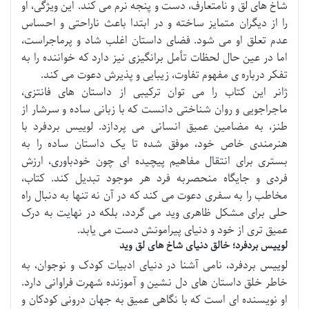
شاخ های لق و نامتعارف، دست و پنجه نرم می کند. این ویژگی، او
را از دیگران متمایز ساخته و در ابتدا باعث ناراحتی و احساس
عدم تعلق او می شود. فضای داستان اغلب شاد و پرماجراست،
اما در عین حال لحظات تأمل برانگیزی نیز دارد که خواننده را به
تفکر درباره ی مفهوم تفاوت، زیبایی و پذیرش دعوت می کند.
ژانر این کتاب را می توان ترکیبی از داستان های فانتزی،
ماجراجویی و روان شناختی دانست که با زبانی ساده و سرشار از
طنز، به مضامین عمیق انسانی می پردازد. لوییس بردفرد با
هنرمندی خاص خود، موفق شده تا یک داستان ساده را به
بستری برای انتقال مفاهیم پیچیده ای چون خودباوری، ارزش
فردی و جایگاه منحصربه فرد هر موجود تبدیل کند. کتاب،
مخاطب را به سفری دعوت می کند که در آن نه تنها به دنبال راه
حلی برای مشکل ظاهری وید می گردد، بلکه در نهایت به درک
عمیق تری از خود و دنیای پیرامونش دست می یابد.
لوییس بردفرد؛ خالق دنیای شاخ های لق وید
لوییس بردفرد، نامی آشنا در دنیای ادبیات کودک و نوجوان، به
خاطر خلق داستان های دل نشین و آموزنده شهرت فراوانی دارد.
او نویسنده ای است که با نگاهی عمیق به جهان درونی کودکان و