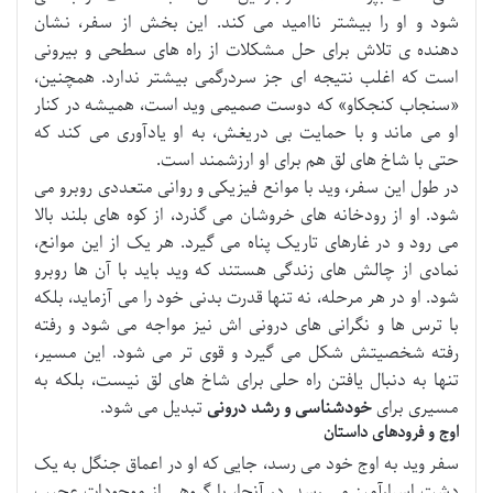
شود و او را بیشتر ناامید می کند. این بخش از سفر، نشان
دهنده ی تلاش برای حل مشکلات از راه های سطحی و بیرونی
است که اغلب نتیجه ای جز سردرگمی بیشتر ندارد. همچنین،
«سنجاب کنجکاو» که دوست صمیمی وید است، همیشه در کنار
او می ماند و با حمایت بی دریغش، به او یادآوری می کند که
حتی با شاخ های لق هم برای او ارزشمند است.
در طول این سفر، وید با موانع فیزیکی و روانی متعددی روبرو می
شود. او از رودخانه های خروشان می گذرد، از کوه های بلند بالا
می رود و در غارهای تاریک پناه می گیرد. هر یک از این موانع،
نمادی از چالش های زندگی هستند که وید باید با آن ها روبرو
شود. او در هر مرحله، نه تنها قدرت بدنی خود را می آزماید، بلکه
با ترس ها و نگرانی های درونی اش نیز مواجه می شود و رفته
رفته شخصیتش شکل می گیرد و قوی تر می شود. این مسیر،
تنها به دنبال یافتن راه حلی برای شاخ های لق نیست، بلکه به
مسیری برای
خودشناسی و رشد درونی
تبدیل می شود.
اوج و فرودهای داستان
سفر وید به اوج خود می رسد، جایی که او در اعماق جنگل به یک
دشت اسرارآمیز می رسد. در آنجا، با گروهی از موجودات عجیب