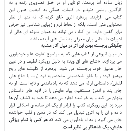
زبان ساده اما پرمعنا، توانایی او در خلق تصاویری زنده و به
کارگیری ریتمی دلپذیر در کلمات، همگی به کیفیت هنری این
کتاب می افزایند. بردفرد اثری خلق کرده که نه تنها از نظر
محتوایی غنی است، بلکه از لحاظ فرم و زیبایی شناسی نیز حرفی
برای گفتن دارد. این کتاب می تواند به عنوان نمونه ای عالی از
ادبیات داستانی برای معرفی به نسل های آینده باشد.
چگونگی برجسته بودن این اثر در میان آثار مشابه
در میان انبوهی از کتاب هایی که به موضوع تفاوت ها و خودباوری
می پردازند، «شاخ های لق وید» به دلیل رویکرد لطیف و در عین
حال عمیق خود، برجسته می شود. بردفرد از کلیشه های رایج
پرهیز کرده و با خلق شخصیتی منحصربه فرد (وید با شاخ های
لقش)، داستانی ارائه می دهد که به یادماندنی و تازه است. او به
جای پند و اندرز مستقیم، پیام هایش را در لایه های داستانی
پنهان می کند و به خواننده اجازه می دهد تا خود به کشف آن ها
بپردازد. این رویکرد، کتاب را فراتر از یک اثر ساده ی اخلاقی قرار
داده و آن را به اثری تبدیل می کند که در ذهن و قلب خواننده
جای می گیرد و به او یادآوری می کند که
هر کس با تمام ویژگی
هایش، یک شاهکار بی نظیر است
.