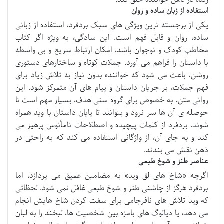
زنده در ذهن خواننده خلق کند.
استفاده از زبان ساده و روان
یکی از برجسته ترین ویژگی های سبک بردفرد، استفاده از زبانی
ساده، روان و قابل فهم است. این سادگی، به ویژه اگر کتاب
مخاطب کودک و نوجوان باشد، امکان ارتباط سریع و بی واسطه
با داستان را فراهم می آورد. جملات کوتاه و ساختارهای دستوری
روشن، باعث می شود که خواننده بدون نیاز به تلاش زیاد برای
فهم جملات، بر جریان داستان و پیام های آن متمرکز شود. این
روانی متن، به خصوص برای گروه سنی هدف، بسیار مهم است تا
حوصله ی آن ها سر نرود و بتوانند تا پایان داستان با وید همراه
شوند. بردفرد از کلمات پیچیده و اصطلاحات نامأنوس پرهیز می
کند و به جای آن، از واژگانی استفاده می کند که به راحتی در
ذهن نقش می بندند.
عناصر طنز و شوخ طبعی
اگرچه «شاخ های لق وید» به مضامین عمیق می پردازد، اما
بردفرد هرگز از چاشنی طنز و شوخ طبعی غافل نمی شود. لحظاتی
که وید تلاش های نافرجامی برای سفت کردن شاخ هایش انجام
می دهد، یا دیالوگ های بامزه بین شخصیت ها، لبخند را به لبان