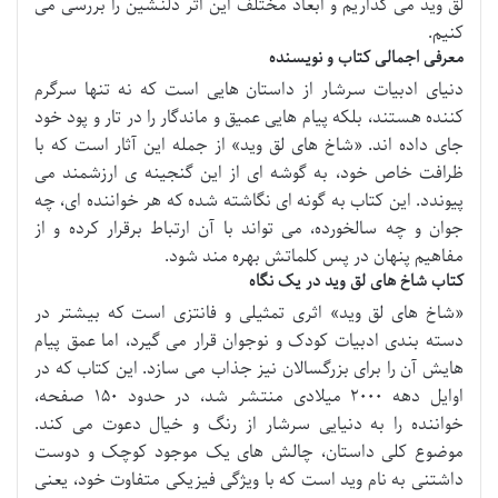
لق وید می گذاریم و ابعاد مختلف این اثر دلنشین را بررسی می
کنیم.
معرفی اجمالی کتاب و نویسنده
دنیای ادبیات سرشار از داستان هایی است که نه تنها سرگرم
کننده هستند، بلکه پیام هایی عمیق و ماندگار را در تار و پود خود
جای داده اند. «شاخ های لق وید» از جمله این آثار است که با
ظرافت خاص خود، به گوشه ای از این گنجینه ی ارزشمند می
پیوندد. این کتاب به گونه ای نگاشته شده که هر خواننده ای، چه
جوان و چه سالخورده، می تواند با آن ارتباط برقرار کرده و از
مفاهیم پنهان در پس کلماتش بهره مند شود.
کتاب شاخ های لق وید در یک نگاه
«شاخ های لق وید» اثری تمثیلی و فانتزی است که بیشتر در
دسته بندی ادبیات کودک و نوجوان قرار می گیرد، اما عمق پیام
هایش آن را برای بزرگسالان نیز جذاب می سازد. این کتاب که در
اوایل دهه ۲۰۰۰ میلادی منتشر شد، در حدود ۱۵۰ صفحه،
خواننده را به دنیایی سرشار از رنگ و خیال دعوت می کند.
موضوع کلی داستان، چالش های یک موجود کوچک و دوست
داشتنی به نام وید است که با ویژگی فیزیکی متفاوت خود، یعنی