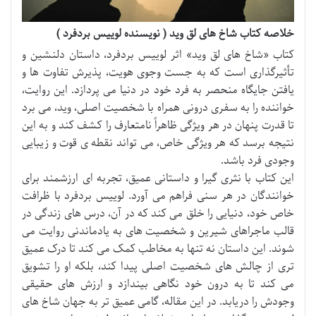
خلاصه کتاب شاخ های لق وید ( نویسنده لوییس بردفرد )
کتاب «شاخ های لق وید» اثر لوییس بردفرد، داستان دلنشین و
تأثیرگذاری است که به جست وجوی هویت، پذیرش تفاوت ها و
یافتن جایگاه منحصر به فرد خود در دنیا می پردازد. این روایت،
خواننده را به سفری درونی همراه با شخصیت اصلی، وید، می برد
تا قدرت پنهان در هر ویژگی ظاهراً نامتعارف را کشف کند و به این
نتیجه برسد که هر ویژگی خاص، می تواند نقطه ی قوت و زیبایی
وجودی فرد باشد.
این کتاب با نثری گیرا و داستانی عمیق، تجربه ای ارزشمند برای
خوانندگان در هر سنی فراهم می آورد. لوییس بردفرد با ظرافت
خاص خود، دنیایی را خلق می کند که در آن، درس های زندگی در
قالب ماجراهای شیرین و شخصیت های به یادماندنی روایت می
شوند. این داستان نه تنها به مخاطب کمک می کند تا درک عمیق
تری از چالش های شخصیت اصلی پیدا کند، بلکه او را تشویق
می کند تا به درون خود نگاهی بیندازد و ارزش های حقیقی
وجودش را دریابد. در این مقاله، گامی عمیق تر به جهان شاخ های