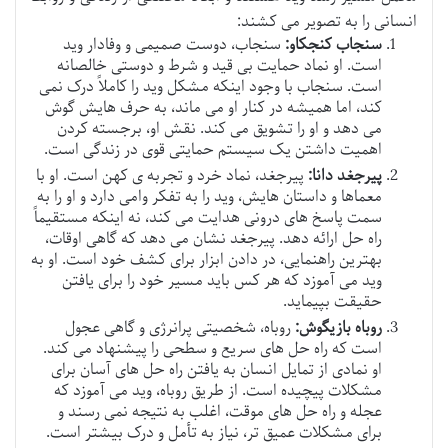
انسانی را به تصویر می کشند:
سنجاب کنجکاو:
سنجاب، دوست صمیمی و وفادار وید
است. او نماد حمایت بی قید و شرط و دوستی خالصانه
است. سنجاب با وجود اینکه مشکل وید را کاملاً درک نمی
کند، اما همیشه در کنار او می ماند، به حرف هایش گوش
می دهد و او را تشویق می کند. نقش او، برجسته کردن
اهمیت داشتن یک سیستم حمایتی قوی در زندگی است.
پیرجغد دانا:
پیرجغد، نماد خرد و تجربه ی کهن است. او با
معماها و داستان هایش، وید را به تفکر وامی دارد و او را به
سمت پاسخ های درونی هدایت می کند، نه اینکه مستقیماً
راه حل ارائه دهد. پیرجغد نشان می دهد که گاهی اوقات،
بهترین راهنمایی، در دادن ابزار برای کشف خود است. او به
وید می آموزد که هر کس باید مسیر خود را برای یافتن
حقیقت بپیماید.
روباه بازیگوش:
روباه، شخصیتی پرانرژی و گاهی عجول
است که راه حل های سریع و سطحی را پیشنهاد می کند.
او نمادی از تمایل انسان به یافتن راه حل های آسان برای
مشکلات پیچیده است. از طریق روباه، وید می آموزد که
عجله و راه حل های موقت، اغلب به نتیجه نمی رسند و
برای مشکلات عمیق تر، نیاز به تأمل و درک بیشتر است.