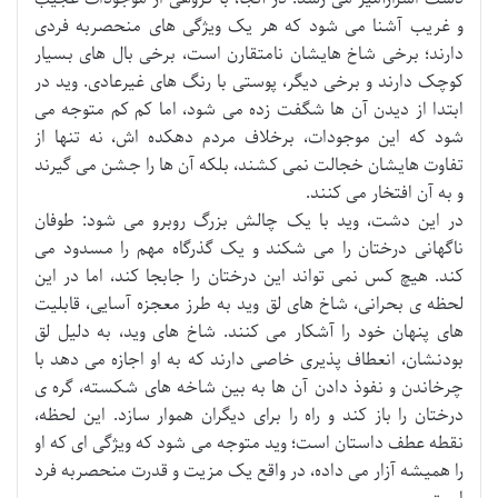
و غریب آشنا می شود که هر یک ویژگی های منحصربه فردی
دارند؛ برخی شاخ هایشان نامتقارن است، برخی بال های بسیار
کوچک دارند و برخی دیگر، پوستی با رنگ های غیرعادی. وید در
ابتدا از دیدن آن ها شگفت زده می شود، اما کم کم متوجه می
شود که این موجودات، برخلاف مردم دهکده اش، نه تنها از
تفاوت هایشان خجالت نمی کشند، بلکه آن ها را جشن می گیرند
و به آن افتخار می کنند.
در این دشت، وید با یک چالش بزرگ روبرو می شود: طوفان
ناگهانی درختان را می شکند و یک گذرگاه مهم را مسدود می
کند. هیچ کس نمی تواند این درختان را جابجا کند، اما در این
لحظه ی بحرانی، شاخ های لق وید به طرز معجزه آسایی، قابلیت
های پنهان خود را آشکار می کنند. شاخ های وید، به دلیل لق
بودنشان، انعطاف پذیری خاصی دارند که به او اجازه می دهد با
چرخاندن و نفوذ دادن آن ها به بین شاخه های شکسته، گره ی
درختان را باز کند و راه را برای دیگران هموار سازد. این لحظه،
نقطه عطف داستان است؛ وید متوجه می شود که ویژگی ای که او
را همیشه آزار می داده، در واقع یک مزیت و قدرت منحصربه فرد