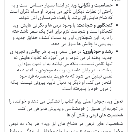
حساسیت و نگرانی:
وید در ابتدا بسیار حساس است و به
راحتی از نظرات دیگران تأثیر می پذیرد. او مدام نگران است
که شاخ هایش لق بزنند یا باعث شرمساری اش شوند.
کنجکاوی و شجاعت:
با وجود ترس ها و نگرانی هایش، وید
کنجکاو است و شجاعت لازم برای آغاز یک سفر ناشناخته
را دارد. این کنجکاوی، او را به سمت کشف حقایق جدید و
رویارویی با چالش ها سوق می دهد.
رشد و خودباوری:
در طول سفر، وید با هر چالش و تجربه ی
جدید، پخته تر می شود. او می آموزد که تفاوت هایش نه
تنها نقص نیستند، بلکه می توانند به او قدرت ویژه ای
ببخشند. در پایان داستان، وید به موجودی با اعتماد به
نفس تبدیل می شود که به هویت منحصربه فرد خود
افتخار می کند. او دیگر به دنبال تأیید بیرونی نیست، بلکه
از درون خود را پذیرفته است.
تحول وید، جوهر اصلی پیام کتاب را تشکیل می دهد و خواننده را
در تجربه ای عمیق از خودشناسی و پذیرش همراهی می کند.
شخصیت های فرعی و نقش آن ها
شخصیت های فرعی در «شاخ های لق وید» هر یک به نوعی
مکمل مسیر رشد وید هستند و ابعاد مختلفی از زندگی و روابط