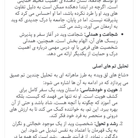
او توسط جامعه، نشان دهنده ی اهمیت محیط حمایتی
است. اگرچه در ابتدا دهکده ممکن است به دلیل تفاوت
های وید او را طرد نکرده باشد، اما او احساس می کرد که
پذیرفته نیست. اما در پایان، جامعه با درک جدیدی که وید
به ارمغان می آورد، رشد می کند.
شجاعت و همدلی:
شجاعت وید در آغاز سفر و پذیرش
ریسک های آن، الهام بخش است. همچنین، همدلی
شخصیت های فرعی با او، درس مهمی درباره ی اهمیت
درک و حمایت از یکدیگر ارائه می دهد.
تحلیل تم های اصلی
«شاخ های لق وید» به طرز ماهرانه ای به تحلیل چندین تم عمیق
می پردازد که در ادامه به آن ها اشاره می شود:
هویت و خودشناسی:
داستان وید، یک سفر کامل برای
کشف هویت است. او نه تنها می فهمد که کیست، بلکه
می آموزد که چگونه با آنچه هست، شاد باشد و حتی از آن
بهره ببرد. این تم، به خواننده کمک می کند تا به ارزش های
درونی و منحصر به فرد خود فکر کند.
رشد و تحول:
شخصیت وید از یک موجود خجالتی و نگران
به یک قهرمان با اعتماد به نفس تبدیل می شود. این
دگرگونی، نمادی از فرآیند طبیعی رشد است که همه ما در