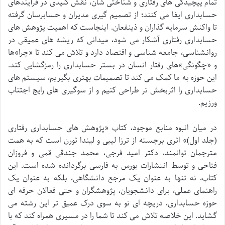
تمام پیچیدگی های رفتاری و شناختی شان، نقش کلیدی در فرآیندهای
حسابداری ایفا می کنند؛ از تصمیم گیری مدیران و حسابرسان گرفته
تا واکنش سرمایه گذاران و ذینفعان. اینجاست که اهمیت پژوهش های
حسابداری رفتاری آشکار می شود، میدانی که ریشه های عمیقی در
روانشناسی، جامعه شناسی و اقتصاد دارد و تلاش می کند تا «چرا»ها
و «چگونگی»های رفتار انسان در بستر حسابداری را رمزگشایی کند.
این حوزه به ما کمک می کند تا تصمیمات بهتری بگیریم، سیستم های
حسابداری را اثربخش تر طراحی کنیم و از سوگیری های رایج اجتناب
ورزیم.
در میان انبوه منابع موجود، کتاب «پژوهش های حسابداری رفتاری
(جلد اول)» اثری برجسته از ترزا لیبی و لیندا ثورن است که به همت
مترجمان توانمند، دکتر امید فرجی، محمد جندقی قمی و فروزان
فتاحی و توسط انتشارات بورس به فارسی برگردانده شده است. این
کتاب، نه تنها به عنوان یک مرجع دانشگاهی، بلکه به عنوان یک
راهنمای عملی، برای دانشجویان، پژوهشگران و حتی فعالان حرفه ای
حوزه حسابداری، دریچه ای نو به سوی درک عمیق تر این رشته می
گشاید. این خلاصه تلاش می کند تا شما را در مسیری همراه کند که با