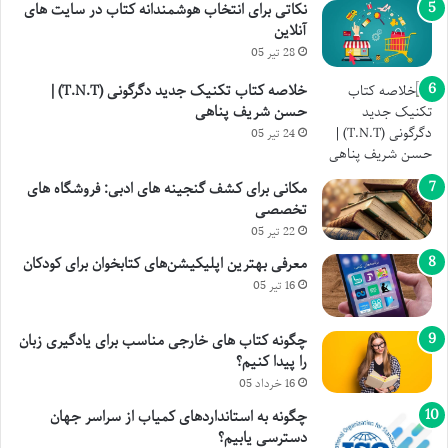
نکاتی برای انتخاب هوشمندانه کتاب در سایت های
آنلاین
28 تیر 05
خلاصه کتاب تکنیک جدید دگرگونی (T.N.T) |
حسن شریف پناهی
24 تیر 05
مکانی برای کشف گنجینه های ادبی: فروشگاه های
تخصصی
22 تیر 05
معرفی بهترین اپلیکیشن‌های کتابخوان برای کودکان
16 تیر 05
چگونه کتاب های خارجی مناسب برای یادگیری زبان
را پیدا کنیم؟
16 خرداد 05
چگونه به استانداردهای کمیاب از سراسر جهان
دسترسی یابیم؟