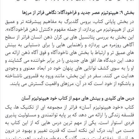
بخش ۹: هیپنوتیزم عصر جدید و فراخودآگاه: نگاهی فراتر از مرزها
در بخش پایانی کتاب، بروس گلدبرگ به مفاهیم پیشرفته تر و عمیق
تری از هیپنوتیزم می پردازد، از جمله مفهوم «کنترل ذهن فراخودآگاه».
این بخش به بررسی پتانسیل های بی کران ذهن انسان فراتر از سطح
آگاهی روزمره می پردازد و راهنمایی هایی را برای دستیابی به بینش
های عمیق تر و ارتباط با بخش های ناخودآگاه و فوق آگاه ذهن ارائه می
دهد. این دیدگاه ها، افق های جدیدی را در برابر خواننده می گشایند و
او را به سوی کشف توانایی های پنهان خود در ابعاد معنوی و وجودی
هدایت می کنند. سفر در این بخش، مانند ورود به قلمرویی ناشناخته
و باشکوه از خود است که در آن، مرزهای واقعیت گسترش می یابند.
درس های کلیدی و بینش های مهم از کتاب خود هیپنوتیزم آسان
کتاب «خود هیپنوتیزم آسان» فراتر از مجموعه ای از تکنیک ها، یک
فلسفه زندگی را ارائه می دهد که بر پایه توانمندی و مسئولیت پذیری
فردی استوار است. یکی از مهم ترین درس هایی که از این کتاب به
دست می آید، درک این نکته است که قدرت تغییر و بهبود در درون
هر انسانی نهفته است. بروس گلدبرگ به طور مداوم بر اهمیت تمرین