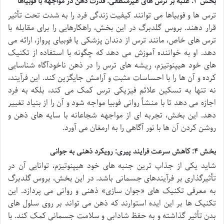
بخش ۳: غلبه بر ترس های غیرمنطقی: قدرت ذهن در مواجهه با فوبیاها
ترس ها و فوبیاها می توانند کیفیت زندگی فرد را به شدت تحت تأثیر
قرار دهند. بروس گلدبرگ در این بخش، راهکارهایی را برای مقابله با
ترس های خاص، مانند ترس از دندان پزشکی یا فوبیای پرواز، ارائه می
دهد. او به خواننده آموزش می دهد که چگونه با استفاده از تکنیک
های خود هیپنوتیزم، ریشه های ترس را در ذهن ناخودآگاه شناسایی
کرده و آن ها را با احساسات مثبت و آرامش جایگزین کند. این فرآیند،
نه تنها به تسکین علائم فیزیکی ترس کمک می کند، بلکه به فرد
اجازه می دهد تا با منشأ روانی فوبیا مواجه شود و آن را از بنیاد تغییر
دهد. این بخش، تجربه ای از مواجهه شجاعانه با سایه های ذهن و
روشن کردن آن ها با نور آگاهی را به ارمغان می آورد.
بخش ۴: کاهش سرعت فرایند پیری: رویکرد ذهنی به جوانی
شاید یکی از جذاب ترین جنبه های خود هیپنوتیزم، توانایی آن در
تأثیرگذاری بر فرآیندهای جسمانی باشد. در این بخش، بروس گلدبرگ
به معرفی تکنیک های «جوان سازی» ذهنی و روانی می پردازد. این
تکنیک ها بر این ایده استوارند که ذهن می تواند بر روی سلول های
بدن تأثیر گذاشته و به حفظ شادابی و سلامت جسمانی کمک کند. با