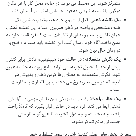
متمرکز شود. این محیط می تواند در خانه، محل کار یا هر مکان
دیگری باشد، به شرطی که فرد احساس امنیت و آرامش کند.
یک نقشه ذهنی:
قبل از شروع خود هیپنوتیزم، داشتن یک
هدف مشخص و واضح در ذهن ضروری است. این نقشه ذهنی،
همان تلقین یا مجموعه ای از تلقینات است که فرد قصد دارد به
ذهن ناخودآگاه خود ارسال کند. این نقشه باید مثبت، واضح و
در زمان حال بیان شود.
یک نگرش منفعلانه:
در حالت خود هیپنوتیزم، تلاش برای کنترل
بیش از حد یا تحلیل تجربه، می تواند مانع ورود به خلسه عمیق
شود. نگرش منفعلانه به معنای رها کردن ذهن و پذیرش هر
آنچه که در طول تجربه رخ می دهد، بدون قضاوت یا مقاومت
است.
یک حالت راحت:
وضعیت فیزیکی بدن نقش مهمی در آرامش
ذهنی ایفا می کند. فرد باید در حالتی قرار بگیرد که کاملاً راحت
باشد، چه نشسته و چه دراز کشیده، تا هیچ گونه ناراحتی
جسمانی مانع تمرکز نشود.
سفر در بخش های اصلی کتاب: راهی به سوی تسلط بر خود