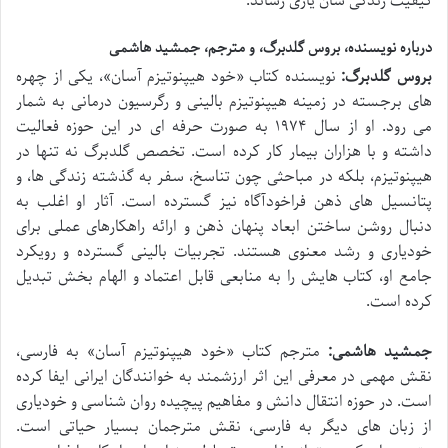
کیفیت زندگی شان یاری رساند.
درباره نویسنده، بروس گلدبرگ، و مترجم، جمشید هاشمی
بروس گلدبرگ:
نویسنده کتاب «خود هیپنوتیزم آسان»، یکی از چهره
های برجسته در زمینه هیپنوتیزم بالینی و رگرسیون درمانی به شمار
می رود. او از سال ۱۹۷۴ به صورت حرفه ای در این حوزه فعالیت
داشته و با هزاران بیمار کار کرده است. تخصص گلدبرگ نه تنها در
هیپنوتیزم، بلکه در مباحثی چون تناسخ، سفر به گذشته زندگی ها، و
پتانسیل های ذهن فراخودآگاه نیز گسترده است. آثار او اغلب به
دنبال روشن ساختن ابعاد پنهان ذهن و ارائه راهکارهای عملی برای
خودیاری و رشد معنوی هستند. تجربیات بالینی گسترده و رویکرد
جامع او، کتاب هایش را به منابعی قابل اعتماد و الهام بخش تبدیل
کرده است.
جمشید هاشمی:
مترجم کتاب «خود هیپنوتیزم آسان» به فارسی،
نقش مهمی در معرفی این اثر ارزشمند به خوانندگان ایرانی ایفا کرده
است. در حوزه انتقال دانش و مفاهیم پیچیده روان شناسی و خودیاری
از زبان های دیگر به فارسی، نقش مترجمان بسیار حیاتی است.