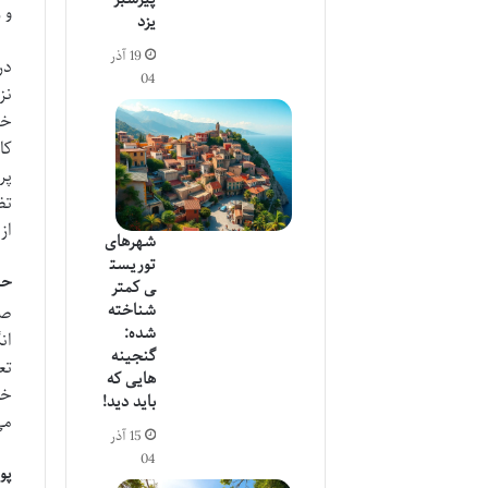
و 
یزد
19 آذر
در
04
نز
خش
کا
پر
تض
از
شهرهای
توریست
حی
ی کمتر
شناخته
صح
شده:
ان
گنجینه
تع
هایی که
خو
باید دید!
می
15 آذر
04
پو