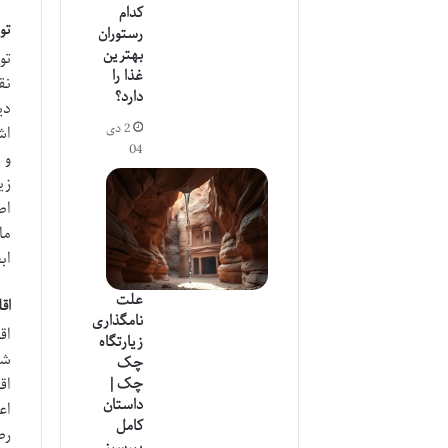
کدام
تو
رستوران
بهترین
تو
غذا را
نق
دارد؟
دی
2 دی
04
و 
زی
اط
ما
اب
علت
اق
نامگذاری
اق
زیارتگاه
شن
چک
چک |
اق
داستان
اع
کامل
رط
پیرسبز