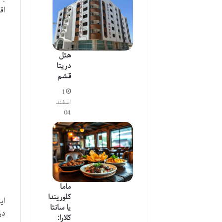
اق
هتل
دریتا
قشم
1
اسفند
04
ماما
کلوریندا
ای
یا سانتا
در
کلارا: