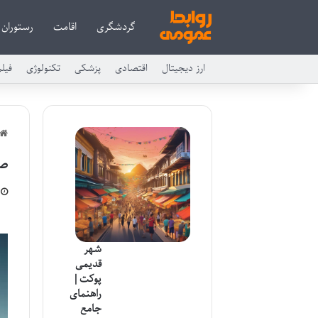
گردشگری
اقامت
رستوران
ارز دیجیتال
اقتصادی
پزشکی
تکنولوژی
فیل
صح
شهر
قدیمی
پوکت |
راهنمای
جامع