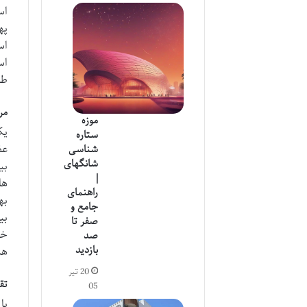
په
اس
اس
طب
مر
موزه
یک
ستاره
عظ
شناسی
شانگهای
بی
|
ها
راهنمای
به
جامع و
بی
صفر تا
خش
صد
بازدید
هم
20 تیر
تق
05
با