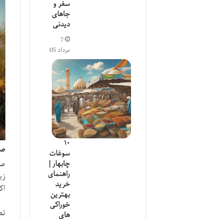
سفر و
جاهای
دیدنی
7
مرداد 05
۱۰
صح
سوغات
چابهار |
صح
راهنمای
زی
خرید
اک
بهترین
خوراکی
تص
های