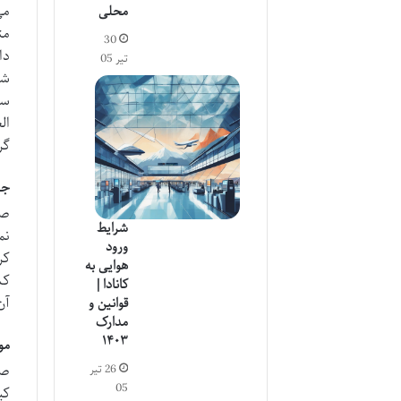
می
محلی
مت
30
دا
تیر 05
شک
سو
ال
گر
جغ
صح
شرایط
نم
ورود
کر
هوایی به
کش
کانادا |
آن
قوانین و
مدارک
۱۴۰۳
مو
26 تیر
05
کی