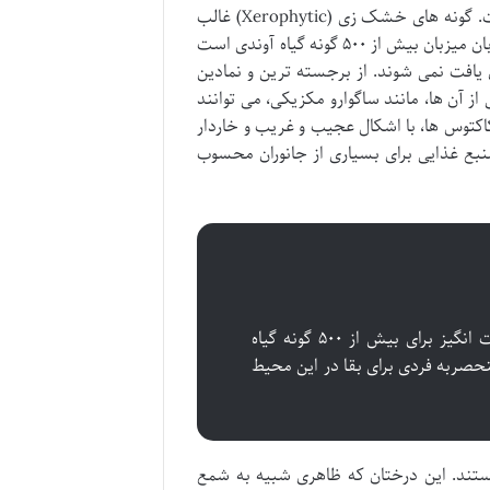
پوشش گیاهی صحرای باخا کالیفرنیا نمونه ای بارز از سازگاری و مقاومت است. گونه های خشک زی (Xerophytic) غالب
هستند که مکانیزم های ویژه ای برای ذخیره آب یا کاهش تبخیر دارند. این بیابان میزبان بیش از ۵۰۰ گونه گیاه آوندی است
یافت نمی شوند. از برجسته ترین و نمادین
ز آن ها، مانند ساگوارو مکزیکی، می توانند
کاکتوس ها، با اشکال عجیب و غریب و خاردار
منبع غذایی برای بسیاری از جانوران محسوب
«صحرای باخا کالیفرنیا، با وجود آب و هوای خشک، میزبانی شگفت انگیز برای بیش از ۵۰۰ گونه گیاه
نحصربه فردی برای بقا در این محیط
ی این منطقه هستند. این درختان که ظاهری شبیه به شمع