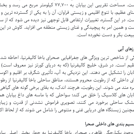
است. مساحت تقریبی این بیابان به ۷۷,۷۰۰ کی
نای عظیم، با تنوع اقلیمی و زیستی فراوان، آن را به یکی از گسترده ترین و 
ت. در این گستره، تغییرات ارتفاعی قابل توجهی نیز دیده می شود که از سطح
ت و همین امر به پیچیدگی و غنای زیستی منطقه می افزاید. کاوش در ای
یعت بکر و دست نخورده است.
زهای آبی
ی از شاخص ترین ویژگی های جغرافیایی صحرای باخا کالیفرنیا، احاطه شدن
یم است. در شرق، خلیج کالیفرنیا (که به دریای کورتز نیز معروف است) و
ابان را تشکیل می دهند. این نزدیکی به آب، تأثیری شگرف بر اقلیم و اکوس
ی داخلی که از رطوبت محروم هستند، مناطق ساحلی باخا کالیفرنیا از رطوب
ره مند می شوند. این رطوبت، هرچند اندک، به بقای برخی گونه های گیاهی
ابان های کلاسیک را خلق می کند؛ سواحلی که با ماسه های داغ بیابان ه
ک ساحلی برخورد می کنند، تصویری فراموش نشدنی از قدرت و زیبایی
چنین زیستگاه های دریایی غنی و متنوعی را شامل می شوند که از لحاظ اکول
سیم بندی های داخلی صحرا
 وجود یکپارچگی ظاهری، صحرای باخا کالیفرنیا به چهار بخش اصلی بی