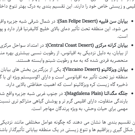
لیمی و زیستی خاص خود را دارند. این تقسیم بندی به درک بهتر تنوع دا
بیابان سن فلیپه (San Felipe Desert):
در شمال شرقی شبه جزیره وا
می شود. این منطقه تحت تأثیر دمای بالای خلیج کالیفرنیا قرار دارد 
است.
بیابان کرانه مرکزی (Central Coast Desert):
در امتداد سواحل مرکزی 
از بیابان، به دلیل نزدیکی به اقیانوس، از رطوبت نسبی بیشتری بهره م
منحصربه فردی شده که به مه و رطوبت شبنم وابسته هستند.
بیابان ویزکائینو (Vizcaíno Desert):
یکی از بزرگترین بخش های بیابان ا
منطقه نیز تحت تأثیر مه اقیانوسی است و دارای اکوسیستم ویژه ای با 
ذخیره گاه زیست کره ویزکائینو است که اهمیت حفاظتی بالایی دارد.
جلگه مگدالنا (Magdalena Plain):
در جنوب غربی شبه جزیره واقع شده 
بارندگی متفاوت، دارای اقلیمی گرم تر و پوشش گیاهی متراکم تری نسب
مهمی برای حیات وحش، به ویژه پرندگان مهاجر است.
ن تقسیم بندی ها نشان می دهند که چگونه عوامل مختلفی مانند نزدیکی به 
 شکل گیری ریزاقلیم ها و تنوع زیستی در یک منطقه بیابانی تأثیرگذار باشن