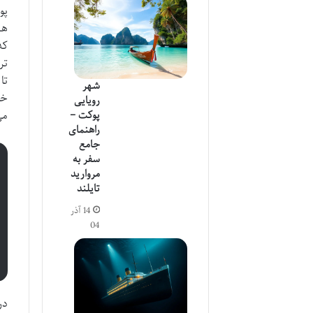
که
تر
تا
شهر
خو
رویایی
می
پوکت –
راهنمای
جامع
سفر به
مروارید
تایلند
14 آذر
04