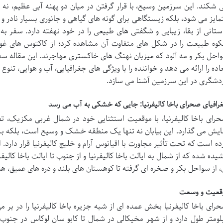
 شکند. این سرزمین وسیع، با قرار گرفتن در میان دو پهنه آبی عظیم، نه 
مایز می شود، بلکه زیستگاهی برای گونه های گیاهی و جانوری بسیار نادر و س
ستانی از بقا، زیبایی و شگفتی های طبیعی را در خود نهفته دارد. سفر به
وه طبیعت را در شکل های متفاوت آن مشاهده کرد؛ از کاکتوس های غول
احل بکر و مه آلود که میزبان نهنگ های خاکستری مهاجرند. این مقاله س
عاده را ارائه می دهد و خواننده را با ویژگی های جغرافیایی، آب و هوایی، 
دشگری در این سرزمین آشنا می سازد.
رافیای صحرای باخا کالیفرنیا: جایی که خشکی به آب می رسد
رای باخا کالیفرنیا، با موقعیت استثنایی خود در شمال غربی مکزیک، ت
ایش می گذارد. این بیابان نه تنها یک منطقه خشک و وسیع است، بلکه ب
ده است که تحت تأثیر مجاورت با اقیانوس آرام و خلیج کالیفرنیا قرار دارد. 
یده شده که از شمال به ایالت باخا کالیفرنیا و از جنوب تا ایالت باخا کا
، از سواحل بکر و صخره ای گرفته تا کوهستان های بلند و دره های عمیق، هم
قعیت و وسعت
لومتر طول دارد و از شهر مخیکالی در شمال تا کابو سان لوکاس در جنوب ا