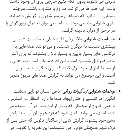
سرش می شنود، بدون آنکه منبع خارجی برای آن وجود داشته
باشد. این صداها می توانند مداوم یا متناوب باشند. هرچند
بسیاری از افرادی که صداهای مرموز شهری را گزارش داده اند،
دارای شنوایی طبیعی بوده اند، اما نمی توان احتمال وزوز گوش را
در برخی از موارد نادیده گرفت.
حساسیت شنوایی بالا:
برخی افراد دارای حساسیت شنوایی
بیشتری نسبت به دیگران هستند و می توانند صداهایی با
فرکانس های بسیار پایین یا بسیار بالا را بشنوند که برای اکثر
مردم غیرقابل شنیدن است. این افراد ممکن است صداهایی را
از محیط اطراف خود درک کنند که برای دیگران نامحسوس
است، و این موضوع می تواند به گزارش صداهای مرموز منجر
شود.
توهمات شنوایی/تأثیرات روانی:
ذهن انسان توانایی شگفت
انگیزی در تفسیر و حتی ایجاد صداها دارد. انتظارات، استرس،
یا حتی خروج از محیطی که پیش از این صدا در آن شنیده می
شده است، می تواند باعث شود که فرد همچنان آن صدا را در
ذهن خود بشنود. گزارش هایی از ساکنان تائوس که حتی پس از
ترک شهر همچنان هوم را می شنیدند، این نظریه را تقویت می