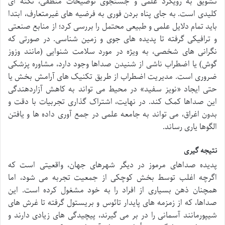
تشویق به رویکرد علمی و جستجوی توضیحات منطقی، نکته ای
کلیدی است. به جای پناه بردن فوری به فرضیه های غیرمتعارف، ابتدا
باید تمام دلایل علمی و طبیعی محتمل را بررسی کرد؛ از منابع صنعتی
و ترافیکی گرفته تا پدیده های جوی و زمین شناسی. در صورتی که
نگرانی های شخصی، به ویژه در مورد سلامت شنوایی (مانند وزوز
گوش) یا اضطراب ناشی از شنیدن صداها وجود دارد، مشاوره پزشکی
ضروری است. مدیریت اضطراب از طریق تکنیک های آرامش بخش یا
حتی ایجاد «نویز سفید» در محیط می تواند به کاهش آزاردهندگی
این صداها کمک کند. در نهایت، اشتراک گذاری تجربیات با دقت و
بدون اغراق، می تواند به جامعه علمی در جمع آوری داده ها و یافتن
الگوها یاری رساند.
نتیجه گیری
پدیده صداهای مرموز در دیگر شهرهای جهان، واقعیتی است که
اگرچه اغلب توسط بخش کوچکی از جمعیت تجربه می شود، اما
همچنان ذهن بسیاری از افراد را به خود مشغول کرده است. این
صداها، که از زمزمه های پایدار تائوس و بریستول گرفته تا غرش های
شیپورمانند آسمانی را در بر می گیرند، پیچیدگی های زیادی دارند و