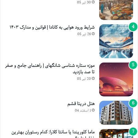
30 تیر 05
شرایط ورود هوایی به کانادا | قوانین و مدارک ۱۴۰۳
26 تیر 05
موزه ستاره شناسی شانگهای | راهنمای جامع و صفر
تا صد بازدید
20 تیر 05
هتل دریتا قشم
1 اسفند 04
ماما کلوریندا یا سانتا کلارا: کدام رستوران بهترین