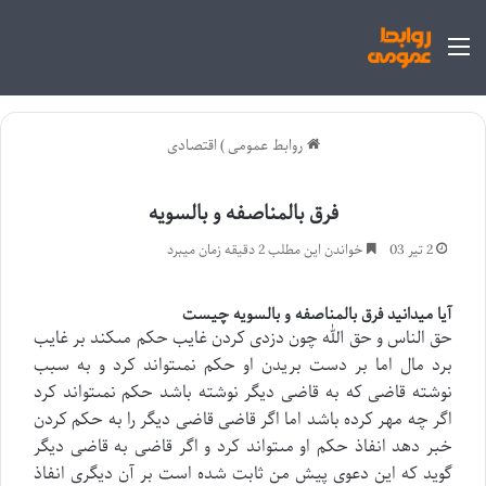
منو
روابط عمومی
)
اقتصادی
فرق بالمناصفه و بالسویه
2 تیر 03
خواندن این مطلب 2 دقیقه زمان میبرد
آیا میدانید فرق بالمناصفه و بالسویه چیست
حق الناس و حق الله چون دزدى كردن غايب حكم مىكند بر غايب
برد مال اما بر دست بريدن او حكم نمىتواند كرد و به سبب
نوشته قاضى كه به قاضى ديگر نوشته باشد حكم نمىتواند كرد
اگر چه مهر كرده باشد اما اگر قاضى قاضى ديگر را به حكم كردن
خبر دهد انفاذ حكم او مىتواند كرد و اگر قاضى به قاضى ديگر
گويد كه اين دعوى پيش من ثابت شده است بر آن ديگرى انفاذ