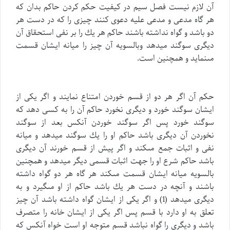
آن لازم نيست فصل سيم در كيفيت حكم كردن حاكم بدان كه
هر گاه مدعى و مدعى عليه دعوى كنند چيزى را كه در دست هر
دو باشد و گواه نداشته باشند حاكم هر يك را بر نفى استحقاق آن
ديگرى سوگند ميدهد وبالسويه آن چيز را ميانه ايشان قسمت
مىنمايد و همچنين است.
حكم آن اگر هر دو از قسم خوردن امتناع نمايند و اگر يكى از
ايشان سوگند خورد و ديگرى نخورد حاكم آن را به كسى دهد كه
سوگند خورد پس اگر سوگند خوردن آنكس بعد از سوگند
نخوردن آن ديگرى باشد حاكم او را يك سوگند ميدهد و ميانه
نفى و اثبات جمع مىكند و اگر پيش از قسم خورند آن ديگرى
باشد حاكم شرع او را جهت اثبات قسمى ديگر ميدهد و همچنين
بالسويه ميانه ايشان قسمت مىكند هر گاه هر دو گواه داشته
باشند و آنچه در دست هر يك باشد حاكم از او مىگيرد و به
ديگرى ميدهد (1) و اگر يكى از ايشان گواه داشته باشد آن چيز
تعلق به او دارد با قسم پس اگر يكى از ايشان خانه را متصرف
باشد و ديگرى را گواه نباشد قسم متوجه او است خواه آنكس كه