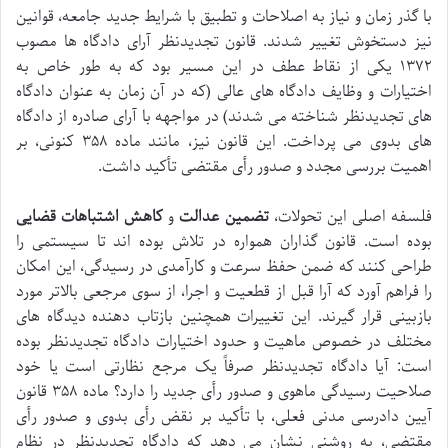
با گذر زمان و نیاز به اصلاحات و تطبیق با شرایط جدید جامعه، قوانین
نیز دستخوش تغییر شدند. قانون تجدیدنظر آرای دادگاه ها مصوب
۱۳۷۲ یکی از نقاط عطف در این مسیر بود که به طور خاص به
اختیارات و وظایف دادگاه های عالی (که در آن زمان به عنوان دادگاه
های تجدیدنظر شناخته می شدند) در مواجهه با آرای صادره از دادگاه
های بدوی می پرداخت. این قانون نیز، مانند ماده ۳۵۸ کنونی، بر
اهمیت بررسی مجدد و صدور رأی مقتضی تأکید داشت.
فلسفه اصلی این تحولات،
تضمین عدالت
و
کاهش اشتباهات قضایی
بوده است. قانون گذاران همواره در تلاش بوده اند تا سیستمی را
طراحی کنند که ضمن حفظ سرعت و کارآمدی در رسیدگی، این امکان
را فراهم آورد که آرا قبل از قطعیت و اجرا، از سوی مرجعی بالاتر مورد
بازبینی قرار گیرند. این تغییرات همچنین بازتاب دهنده دیدگاه های
مختلف در خصوص ماهیت و حدود اختیارات دادگاه تجدیدنظر بوده
است: آیا دادگاه تجدیدنظر صرفاً یک مرجع نظارتی است یا خود
صلاحیت رسیدگی ماهوی و صدور رأی جدید را دارد؟ ماده ۳۵۸ قانون
آیین دادرسی مدنی فعلی، با تأکید بر نقض رأی بدوی و صدور رأی
مقتضی، به روشنی نشان می دهد که دادگاه تجدیدنظر در نظام