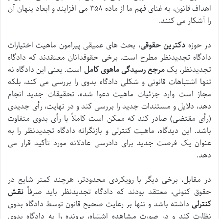
اهداف قانون، به غنای فهم ما از ماده ۳۵۸ می افزایند و ابعاد پنهان آن
را آشکار می کنند.
در حوزه
دکترین حقوقی
، بحث های عمیقی پیرامون ماهیت اختیارات
دادگاه تجدیدنظر مطرح است. برخی حقوقدانان معتقدند که دادگاه
تجدیدنظر، یک
مرجع رسیدگی ماهوی کامل
است. یعنی این دادگاه نه
تنها اشتباهات قانونی و شکلی دادگاه بدوی را بررسی می کند، بلکه
مجاز است وارد جزئیات ماهیت دعوا شده، تحقیقات جدید انجام
دهد، دلایل و مستندات جدید را بررسی کند و در نهایت، رأی جدیدی
(رأی مقتضی) صادر کند که ممکن است کاملاً با رأی بدوی متفاوت
باشد. این دیدگاه، ماهیت کنترلی و بازنگرانه دادگاه تجدیدنظر را به
عنوان یک فرصت جدید برای دادرسی عادلانه مورد تأکید قرار می
دهد.
در مقابل، برخی دیگر با رویکردی محدودتر، هرچند کمتر شایع در
حقوق کنونی، معتقد بودند که دادگاه تجدیدنظر باید صرفاً
نقش
کنترلی
داشته باشد و تنها بر رعایت صحیح قانون توسط دادگاه بدوی
نظارت کند و در صورت مشاهده اشتباه، پرونده را به دادگاه بدوی