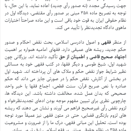
جهت رسیدگی مجدد (نه صدور رأی جدید) اعاده نماید. با این حال، با
توجه به تصریح ماده ۳۵۸ مبنی بر صدور رأی مقتضی، دیدگاه اول در
نظام حقوقی ایران به قوت خود باقی است و این ماده صراحتاً اختیارات
ماهوی دادگاه تجدیدنظر را تأیید می کند.
از منظر
فقهی
و اصول دادرسی اسلامی، بحث نقض احکام و صدور
حکم جدید، ریشه های عمیقی دارد. فقهای امامیه همواره بر اهمیت
اجتهاد صحیح قاضی
و
اطمینان از حق
تأکید داشته اند. بزرگانی چون
شهید اول، شیخ طوسی و دیگر فقها، در کتب فقهی خود به مسائلی
نظیر شرایط جواز نقض حکم و ملاک های آن پرداخته اند. شهید اول
در بخشی از آثارش، نقض حکم را در صورتی جایز می داند که حکم
صادره با نص صریح قرآن، سنت قطعی، اجماع فقها یا خبر واحد
صحیحی که بدان عمل شده، مخالفت داشته باشد. این دیدگاه ها،
چارچوبی نظری برای تبیین مفهوم موجه بودن ادعای تجدیدنظرخواه و
لزوم نقض رأی غیرصحیح فراهم می آورند و نشان می دهند که ریشه
های لزوم بازنگری قضایی، حتی در متون فقهی نیز عمیقاً مورد توجه
بوده است. تحلیل این مبانی فقهی، درک ما را از ضرورت و مشروعیت
ماده ۳۵۸ در نظام حقوقی مبتنی بر فقه اسلامی، ژرف تر می سازد.