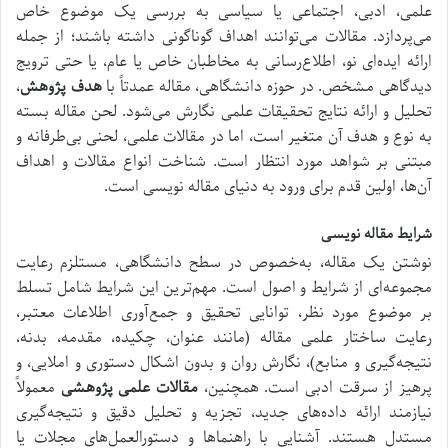
علمی، ادبی، اجتماعی یا سیاسی به بررسی یک موضوع خاص
می‌پردازد. مقالات می‌توانند اهداف گوناگونی داشته باشند؛ از جمله
ارائه ایده‌ای نو، اطلاع‌رسانی به مخاطبان خاص یا عام، یا حتی ترویج
دیدگاهی مشخص. در حوزه دانشگاهی، مقاله عمدتاً با
هدف پژوهش
،
تحلیل و ارائه نتایج تحقیقات علمی نگارش می‌شود. لحن مقاله بسته
به نوع و هدف آن متغیر است، اما در مقالات علمی، لحنی بی‌طرفانه و
مبتنی بر شواهد مورد انتظار است. شناخت انواع مقالات و اهداف
آن‌ها، اولین قدم برای ورود به دنیای مقاله نویسی است.
شرایط مقاله نویسی
نوشتن یک مقاله، به‌خصوص در سطح دانشگاهی، مستلزم رعایت
مجموعه‌ای از شرایط و اصول است. مهم‌ترین این شرایط شامل تسلط
بر موضوع مورد نظر، توانایی تحقیق و جمع‌آوری اطلاعات معتبر،
رعایت ساختار علمی مقاله (مانند عنوان، چکیده، مقدمه، بدنه،
نتیجه‌گیری و منابع)، نگارش روان و بدون اشکال دستوری و املایی، و
پرهیز از سرقت ادبی است. همچنین،
مقالات علمی پژوهشی
معمولاً
نیازمند ارائه داده‌های جدید، تجزیه و تحلیل دقیق و نتیجه‌گیری
مستدل هستند. آشنایی با راهنماها و دستورالعمل‌های مجلات یا