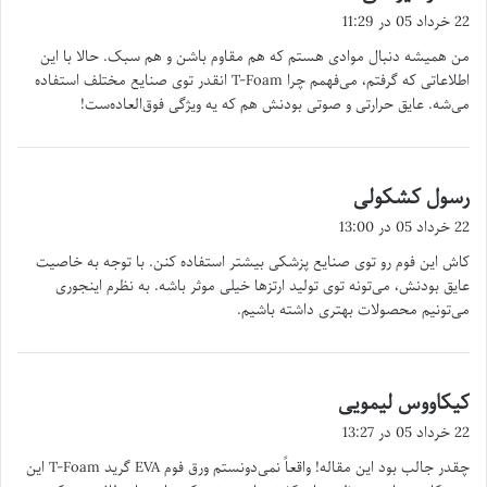
ف
22 خرداد 05 در 11:29
ت
من همیشه دنبال موادی هستم که هم مقاوم باشن و هم سبک. حالا با این
:
اطلاعاتی که گرفتم، می‌فهمم چرا T-Foam انقدر توی صنایع مختلف استفاده
می‌شه. عایق حرارتی و صوتی بودنش هم که یه ویژگی فوق‌العاده‌ست!
رسول کشکولی
گ
ف
22 خرداد 05 در 13:00
ت
کاش این فوم رو توی صنایع پزشکی بیشتر استفاده کنن. با توجه به خاصیت
:
عایق بودنش، می‌تونه توی تولید ارتزها خیلی موثر باشه. به نظرم اینجوری
می‌تونیم محصولات بهتری داشته باشیم.
کیکاووس لیمویی
گ
ف
22 خرداد 05 در 13:27
ت
چقدر جالب بود این مقاله! واقعاً نمی‌دونستم ورق فوم EVA گرید T-Foam این
: