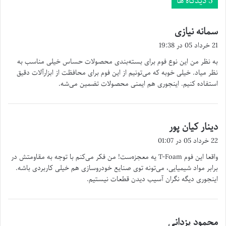
‫5 دیدگاه ها
سمانه نیازی
گ
ف
21 خرداد 05 در 19:38
ت
به نظر من این نوع فوم برای بسته‌بندی محصولات حساس خیلی مناسب به
:
نظر میاد. خیلی خوبه که می‌تونیم از این فوم برای محافظت از ابزارآلات دقیق
استفاده کنیم. اینجوری هم ایمنی محصولات تضمین می‌شه.
دینار کیان پور
گ
ف
22 خرداد 05 در 01:07
ت
واقعا این فوم T-Foam یه معجزه‌ست! من فکر می‌کنم با توجه به مقاومتش در
:
برابر مواد شیمیایی، می‌تونه توی صنایع خودروسازی هم خیلی کاربردی باشه.
اینجوری دیگه نگران آسیب دیدن قطعات نیستیم.
محمود یزدانی
گ