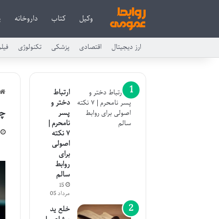
وکیل
کتاب
داروخانه
پ
ارز دیجیتال
اقتصادی
پزشکی
تکنولوژی
فیل
ارتباط
دختر و
چک
پسر
نامحرم |
۷ نکته
اصولی
برای
روابط
سالم
15
مرداد 05
خلع ید