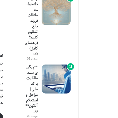
دادخواس
ت
ملاقات
فرزند
بالغ
تنظیم
کنیم؟
(راهنمای
کامل)
3
اه
مرداد 05
در
**پیگیر
نی
ی سند
با
مالکیت
پر
با کد
ملی |
دس
مراحل و
قض
استعلام
ها
آنلاین**
1
مرداد 05