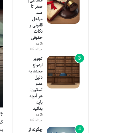
مشاعی |
صفر تا
صد
مراحل
قانونی و
نکات
حقوقی
14
مرداد 05
تجویز
ازدواج
مجدد به
دلیل
عدم
تمکین:
هر آنچه
باید
بدانید
چک
13
مرداد 05
گم
بد
چگونه از