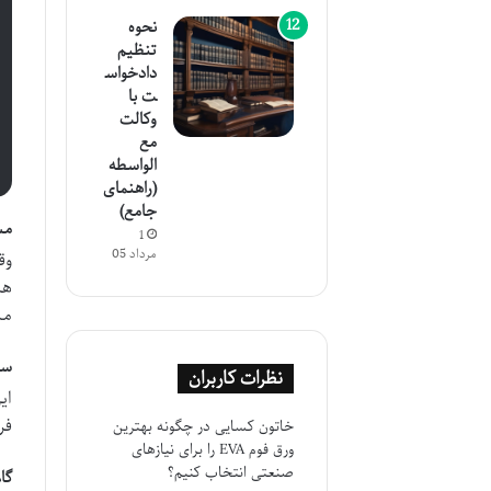
نحوه
تنظیم
دادخواس
ت با
وکالت
مع
الواسطه
(راهنمای
جامع)
مس
1
مرداد 05
وق
هد
مس
سن
نظرات کاربران
ای
فر
خاتون کسایی
در
چگونه بهترین
ورق فوم EVA را برای نیازهای
صنعتی انتخاب کنیم؟
گا