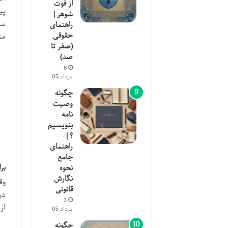
از فوت
پی
شوهر |
سا
راهنمای
حقوقی
مت
(صفر تا
صد)
6
مرداد 05
چگونه
وصیت
نامه
بنویسیم
؟ |
راهنمای
جامع
بر
نحوه
نگارش
وق
قانونی
در
3
از:
مرداد 05
چگونه