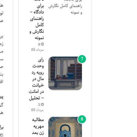
ها
برای
دادگاه –
تو
راهنمای
عم
کامل
نگارش و
بر
نمونه
زم
9
مرداد 05
مش
سو
رای
وحدت
صا
رویه رد
بن
مال در
اق
خیانت
در امانت
پی
– تحلیل
گم
8
مرداد 05
هم
مطالبه
مهریه
بر
زن بعد
اگ