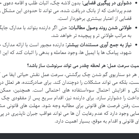
دشواری در پیگیری قضایی:
بدون لاشه چک، اثبات طلب و اقامه دعوی حق
عدم پرداخت که از بانک دریافت شده، می تواند تا حدودی این مشکل ر
قضایی از اعتبار بیشتری برخوردار است.
طولانی شدن روند وصول مطالبات:
حتی اگر دارنده بتواند با مدارک جایگ
به مراتب طولانی تر و پیچیده تر خواهد شد.
نیاز به جمع آوری مستندات بیشتر:
دارنده مجبور است با ارائه مدارک جا
شهود، پیامک ها یا ایمیل ها، وجود معامله و بدهی را اثبات کند که این 
میت سرعت عمل: هر لحظه چقدر می تواند سرنوشت ساز باشد؟
 هر دو سناریوی گم شدن چک برگشتی، سرعت عمل نقش حیاتی ایفا می کند. 
ست، بلکه می تواند مشکلات را دوچندان کند. برای صادرکننده، هر تعلل در
نکی و افزایش احتمال سوءاستفاده های احتمالی است. همچنین، ممکن
داخت را دشوارتر سازد. برای دارنده نیز، اقدام سریع پس از مفقودی چک ب
ت رفتن فرصت های قانونی برای مطالبه وجه شود. مهلت های قانونی مش
ایی وجود دارد که عدم رعایت آن ها می تواند عواقب جبران ناپذیری در پی 
ی قانونی و اقدام به موقع، بسیار اهمیت دارد.