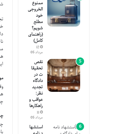
ممنوع
شر
الخروجی
خود
تج
مطلع
خو
شویم؟
دا
(راهنمای
کامل)
نا
12
مد
مرداد 05
هر
نقص
ای
تحقیقا
ت در
مو
دادگاه
وق
تجدید
نظر:
هم
عواقب و
چک
راهکارها
11
چک
مرداد 05
چک
استشها
با
د نامه