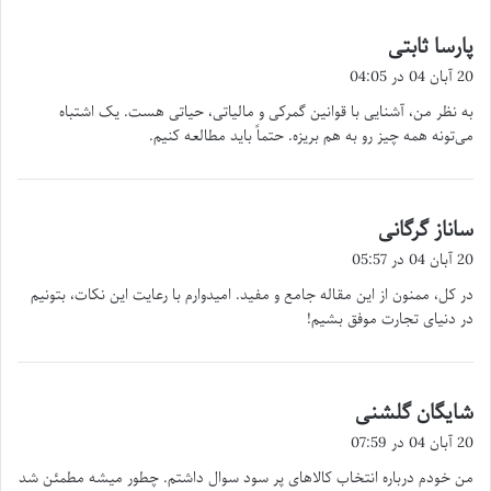
پارسا ثابتی
گ
ف
20 آبان 04 در 04:05
ت
به نظر من، آشنایی با قوانین گمرکی و مالیاتی، حیاتی هست. یک اشتباه
:
می‌تونه همه چیز رو به هم بریزه. حتماً باید مطالعه کنیم.
ساناز گرگانی
گ
ف
20 آبان 04 در 05:57
ت
در کل، ممنون از این مقاله جامع و مفید. امیدوارم با رعایت این نکات، بتونیم
:
در دنیای تجارت موفق بشیم!
شایگان گلشنی
گ
ف
20 آبان 04 در 07:59
ت
من خودم درباره انتخاب کالاهای پر سود سوال داشتم. چطور میشه مطمئن شد
: