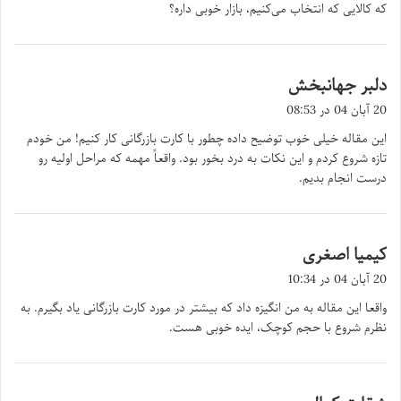
که کالایی که انتخاب می‌کنیم، بازار خوبی داره؟
دلبر جهانبخش
گ
ف
20 آبان 04 در 08:53
ت
این مقاله خیلی خوب توضیح داده چطور با کارت بازرگانی کار کنیم! من خودم
:
تازه شروع کردم و این نکات به درد بخور بود. واقعاً مهمه که مراحل اولیه رو
درست انجام بدیم.
کیمیا اصغری
گ
ف
20 آبان 04 در 10:34
ت
واقعا این مقاله به من انگیزه داد که بیشتر در مورد کارت بازرگانی یاد بگیرم. به
:
نظرم شروع با حجم کوچک، ایده خوبی هست.
گ