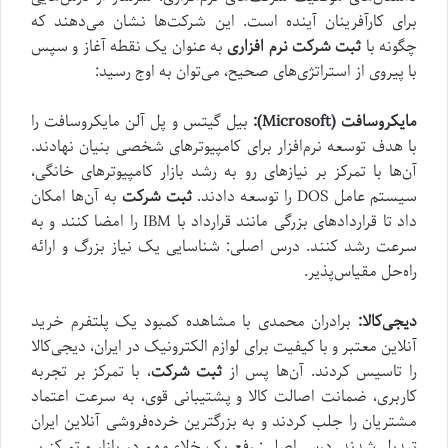
برای کارآفرینان آینده است. این شرکت‌ها نشان می‌دهند که
چگونه با
ثبت شرکت نرم افزاری
به عنوان یک نقطه آغاز و سپس
با پیروی از استراتژی‌های صحیح، می‌توان به اوج رسید:
مایکروسافت (Microsoft):
بیل گیتس و پل آلن مایکروسافت را
با هدف توسعه نرم‌افزار برای کامپیوترهای شخصی بنیان نهادند.
آن‌ها با تمرکز بر نیازهای رو به رشد بازار کامپیوترهای خانگی،
سیستم عامل DOS را توسعه دادند.
ثبت شرکت
به آن‌ها امکان
داد تا قراردادهای بزرگی مانند قرارداد با IBM را امضا کنند و به
سرعت رشد کنند. درس اصلی: شناسایی یک نیاز بزرگ و ارائه
راه‌حل مقیاس‌پذیر.
دیجی‌کالا:
برادران محمدی با مشاهده کمبود یک پلتفرم خرید
آنلاین معتبر و با کیفیت برای لوازم الکترونیک در ایران، دیجی‌کالا
را تاسیس کردند. آن‌ها پس از
ثبت شرکت
، با تمرکز بر تجربه
کاربری، ضمانت اصالت کالا و پشتیبانی قوی، به سرعت اعتماد
مشتریان را جلب کردند و به بزرگترین خرده‌فروشی آنلاین ایران
تبدیل شدند. درس اصلی: رفع یک خلاء مهم در بازار و تمرکز بر