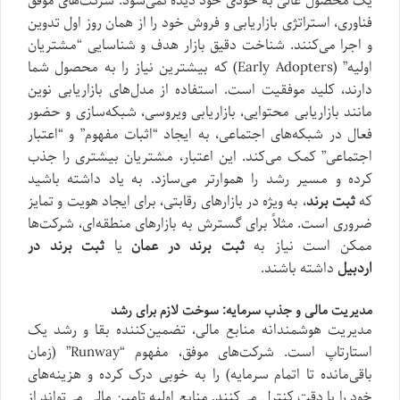
یک محصول عالی به خودی خود دیده نمی‌شود. شرکت‌های موفق
فناوری، استراتژی بازاریابی و فروش خود را از همان روز اول تدوین
و اجرا می‌کنند. شناخت دقیق بازار هدف و شناسایی “مشتریان
اولیه” (Early Adopters) که بیشترین نیاز را به محصول شما
دارند، کلید موفقیت است. استفاده از مدل‌های بازاریابی نوین
مانند بازاریابی محتوایی، بازاریابی ویروسی، شبکه‌سازی و حضور
فعال در شبکه‌های اجتماعی، به ایجاد “اثبات مفهوم” و “اعتبار
اجتماعی” کمک می‌کند. این اعتبار، مشتریان بیشتری را جذب
کرده و مسیر رشد را هموارتر می‌سازد. به یاد داشته باشید
که
ثبت برند
، به ویژه در بازارهای رقابتی، برای ایجاد هویت و تمایز
ضروری است. مثلاً برای گسترش به بازارهای منطقه‌ای، شرکت‌ها
ممکن است نیاز به
ثبت برند در عمان
یا
ثبت برند در
اردبیل
داشته باشند.
مدیریت مالی و جذب سرمایه: سوخت لازم برای رشد
مدیریت هوشمندانه منابع مالی، تضمین‌کننده بقا و رشد یک
استارتاپ است. شرکت‌های موفق، مفهوم “Runway” (زمان
باقی‌مانده تا اتمام سرمایه) را به خوبی درک کرده و هزینه‌های
خود را با دقت کنترل می‌کنند. منابع اولیه تامین مالی می‌تواند از