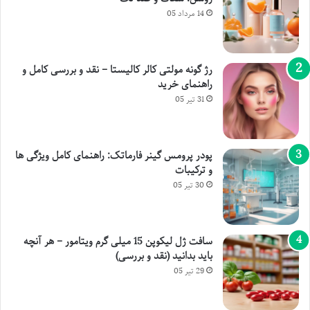
14 مرداد 05
رژ گونه مولتی کالر کالیستا – نقد و بررسی کامل و
راهنمای خرید
31 تیر 05
پودر پرومس گینر فارماتک: راهنمای کامل ویژگی ها
و ترکیبات
30 تیر 05
سافت ژل لیکوپن 15 میلی گرم ویتامور – هر آنچه
باید بدانید (نقد و بررسی)
29 تیر 05