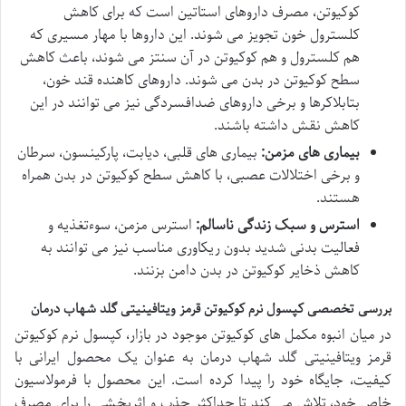
کوکیوتن، مصرف داروهای استاتین است که برای کاهش
کلسترول خون تجویز می شوند. این داروها با مهار مسیری که
هم کلسترول و هم کوکیوتن در آن سنتز می شوند، باعث کاهش
سطح کوکیوتن در بدن می شوند. داروهای کاهنده قند خون،
بتابلاکرها و برخی داروهای ضدافسردگی نیز می توانند در این
کاهش نقش داشته باشند.
بیماری های مزمن:
بیماری های قلبی، دیابت، پارکینسون، سرطان
و برخی اختلالات عصبی، با کاهش سطح کوکیوتن در بدن همراه
هستند.
استرس و سبک زندگی ناسالم:
استرس مزمن، سوءتغذیه و
فعالیت بدنی شدید بدون ریکاوری مناسب نیز می توانند به
کاهش ذخایر کوکیوتن در بدن دامن بزنند.
بررسی تخصصی کپسول نرم کوکیوتن قرمز ویتافینیتی گلد شهاب درمان
در میان انبوه مکمل های کوکیوتن موجود در بازار، کپسول نرم کوکیوتن
قرمز ویتافینیتی گلد شهاب درمان به عنوان یک محصول ایرانی با
کیفیت، جایگاه خود را پیدا کرده است. این محصول با فرمولاسیون
خاص خود، تلاش می کند تا حداکثر جذب و اثربخشی را برای مصرف