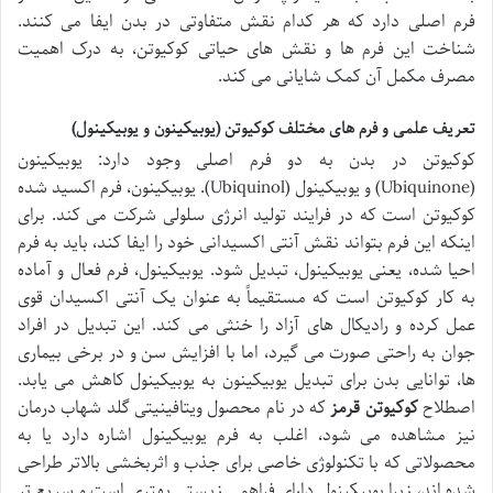
فرم اصلی دارد که هر کدام نقش متفاوتی در بدن ایفا می کنند.
شناخت این فرم ها و نقش های حیاتی کوکیوتن، به درک اهمیت
مصرف مکمل آن کمک شایانی می کند.
تعریف علمی و فرم های مختلف کوکیوتن (یوبیکینون و یوبیکینول)
کوکیوتن در بدن به دو فرم اصلی وجود دارد: یوبیکینون
(Ubiquinone) و یوبیکینول (Ubiquinol). یوبیکینون، فرم اکسید شده
کوکیوتن است که در فرایند تولید انرژی سلولی شرکت می کند. برای
اینکه این فرم بتواند نقش آنتی اکسیدانی خود را ایفا کند، باید به فرم
احیا شده، یعنی یوبیکینول، تبدیل شود. یوبیکینول، فرم فعال و آماده
به کار کوکیوتن است که مستقیماً به عنوان یک آنتی اکسیدان قوی
عمل کرده و رادیکال های آزاد را خنثی می کند. این تبدیل در افراد
جوان به راحتی صورت می گیرد، اما با افزایش سن و در برخی بیماری
ها، توانایی بدن برای تبدیل یوبیکینون به یوبیکینول کاهش می یابد.
اصطلاح
کوکیوتن قرمز
که در نام محصول ویتافینیتی گلد شهاب درمان
نیز مشاهده می شود، اغلب به فرم یوبیکینول اشاره دارد یا به
محصولاتی که با تکنولوژی خاصی برای جذب و اثربخشی بالاتر طراحی
شده اند، زیرا یوبیکینول دارای فراهمی زیستی بهتری است و سریع تر