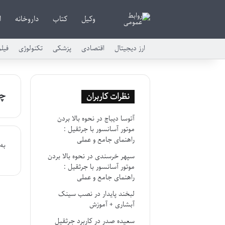
وکیل
کتاب
داروخانه
ا
ارز دیجیتال
اقتصادی
پزشکی
تکنولوژی
فیل
چی
نظرات کاربران
آتوسا دیباج
در
نحوه بالا بردن
موتور آسانسور با جرثقیل :
راهنمای جامع و عملی
به
سپهر خرسندی
در
نحوه بالا بردن
موتور آسانسور با جرثقیل :
راهنمای جامع و عملی
لبخند پایدار
در
نصب سینک
آبشاری + آموزش
سعیده صدر
در
کاربرد جرثقیل