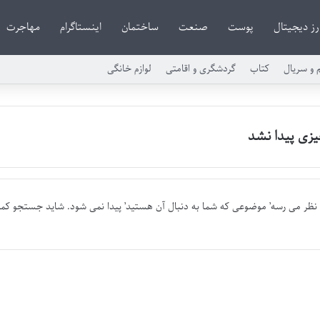
رز دیجیتال
پوست
صنعت
ساختمان
اینستاگرام
مهاجرت
م و سریال
کتاب
گردشگری و اقامتی
لوازم خانگی
زی پیدا نشد
 نظر می رسه’ موضوعی که شما به دنبال آن هستید’ پیدا نمی شود. شاید جستجو کم