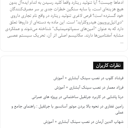
ادعاها چیست؟ آیا تنوئید ریتارد واقعاً کلید رسیدن به اندام ایده‌آل بدون
هیچ هزینه‌ای است، یا سایه سنگین خطرات جدی بر سر مصرف‌کنندگان
خود گسترده است؟ قرص لاغری تنوئید ریتارد در واقع نام تجاری داروی
“دی‌اتیل‌پروپیون هیدروکلراید” است. این ماده به دسته‌ای از داروها تعلق
دارد که به عنوان “آمین‌های سمپاتومیمتیک” شناخته می‌شوند و عملکردی
مشابه آمفتامین‌ها دارند. مکانیسم اصلی اثر آن، تحریک سیستم عصبی
…
نظرات کاربران
فرشاد کلوب
در
نصب سینک آبشاری + آموزش
فرزاد معمار
در
نصب سینک آبشاری + آموزش
درنا پاشایی
در
کاربرد جرثقیل ساختمانی در پروژه های عمرانی
رامین غفاری
در
نحوه بالا بردن موتور آسانسور با جرثقیل : راهنمای جامع و
عملی
شهاب الدین آرمان
در
نصب سینک آبشاری + آموزش