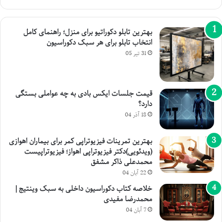
بهترین تابلو دکوراتیو برای منزل؛ راهنمای کامل
انتخاب تابلو برای هر سبک دکوراسیون
31 تیر 05
قیمت جلسات ایکس بادی به چه عواملی بستگی
دارد؟
18 آذر 04
بهترین تمرینات فیزیوتراپی کمر برای بیماران اهوازی
(ویدئویی)دکتر فیزیوتراپی اهواز؛ فیزیوتراپیست
محمدعلی ذاکر مشفق
22 آبان 04
خلاصه کتاب دکوراسیون داخلی به سبک وینتیج |
محمدرضا مفیدی
7 آبان 04