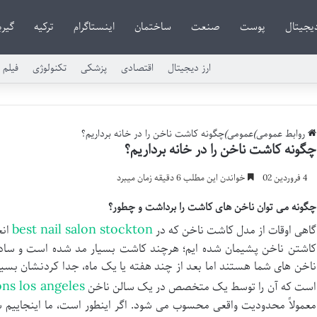
دیجیتال
پوست
صنعت
ساختمان
اینستاگرام
ترکیه
گیر
ارز دیجیتال
اقتصادی
پزشکی
تکنولوژی
فیلم 
روابط عمومی
)
عمومی
)
چگونه کاشت ناخن را در خانه برداریم؟
چگونه کاشت ناخن را در خانه برداریم؟
4 فروردین 02
خواندن این مطلب 6 دقیقه زمان میبرد
چگونه می توان ناخن های کاشت را برداشت و چطور؟
best nail salon stockton
گاهی اوقات از مدل کاشت ناخن که در
انج
کاشتن ناخن پشیمان شده ایم؛ هرچند کاشت بسیار مد شده است و ساده تر
ناخن های شما هستند اما بعد از چند هفته یا یک ماه، جدا کردنشان بسیا
ons los angeles
است که آن را توسط یک متخصص در یک سالن ناخن
معمولاً محدودیت واقعی محسوب می شود. اگر اینطور است، ما اینجاییم ساد