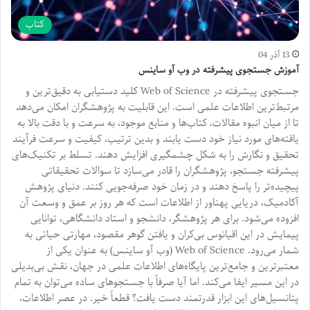
کتاب
13 آذر 04
آموزش جستجوی پیشرفته در وب آو ساینس
جستجوی پیشرفته در Web of Science کلید دستیابی به دقیق‌ترین و
مرتبط‌ترین اطلاعات علمی است. این قابلیت به پژوهشگران امکان می‌دهد
تا از میان انبوه مقالات، کتاب‌ها و منابع موجود، به سرعت و با دقت بالا به
یافته‌های مورد نیاز خود دست یابند و بدین ترتیب، کیفیت و سرعت فرآیند
تحقیق و نگارش را به شکل چشمگیری افزایش دهند. تسلط بر تکنیک‌های
پیشرفته جستجو، پژوهشگران را قادر می‌سازد تا سوالات تحقیقاتی
پیچیده‌تر را پاسخ دهند و در زمان خود صرفه‌جویی کنند. دنیای پژوهش
آکادمیک، دریایی پهناور از اطلاعات است که هر روز بر عمق و وسعت آن
افزوده می‌شود. برای هر پژوهشگر، دانشجو و استاد دانشگاهی، توانایی
پیمایش در این اقیانوس بی‌کران و یافتن گوهر مقصود، مهارتی حیاتی به
شمار می‌رود. Web of Science (وب آو ساینس) به عنوان یکی از
معتبرترین و جامع‌ترین پایگاه‌های اطلاعات علمی در جهان، نقش بی‌بدیلی
در این مسیر ایفا می‌کند. اما آیا صرفاً با جستجوهای ساده می‌توان به تمام
پتانسیل‌های این ابزار قدرتمند دست یافت؟ قطعاً خیر. در عصر اطلاعات،