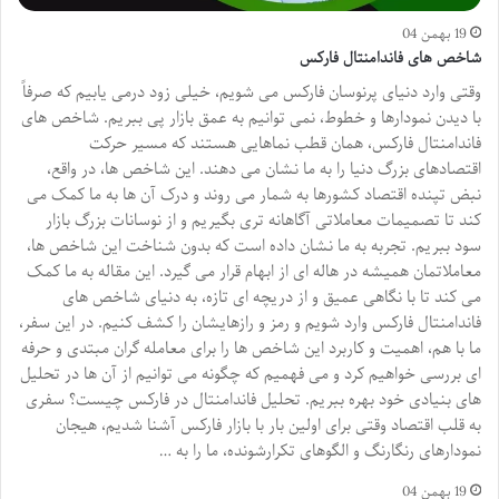
19 بهمن 04
شاخص های فاندامنتال فارکس
وقتی وارد دنیای پرنوسان فارکس می شویم، خیلی زود درمی یابیم که صرفاً
با دیدن نمودارها و خطوط، نمی توانیم به عمق بازار پی ببریم. شاخص های
فاندامنتال فارکس، همان قطب نماهایی هستند که مسیر حرکت
اقتصادهای بزرگ دنیا را به ما نشان می دهند. این شاخص ها، در واقع،
نبض تپنده اقتصاد کشورها به شمار می روند و درک آن ها به ما کمک می
کند تا تصمیمات معاملاتی آگاهانه تری بگیریم و از نوسانات بزرگ بازار
سود ببریم. تجربه به ما نشان داده است که بدون شناخت این شاخص ها،
معاملاتمان همیشه در هاله ای از ابهام قرار می گیرد. این مقاله به ما کمک
می کند تا با نگاهی عمیق و از دریچه ای تازه، به دنیای شاخص های
فاندامنتال فارکس وارد شویم و رمز و رازهایشان را کشف کنیم. در این سفر،
ما با هم، اهمیت و کاربرد این شاخص ها را برای معامله گران مبتدی و حرفه
ای بررسی خواهیم کرد و می فهمیم که چگونه می توانیم از آن ها در تحلیل
های بنیادی خود بهره ببریم. تحلیل فاندامنتال در فارکس چیست؟ سفری
به قلب اقتصاد وقتی برای اولین بار با بازار فارکس آشنا شدیم، هیجان
نمودارهای رنگارنگ و الگوهای تکرارشونده، ما را به …
19 بهمن 04