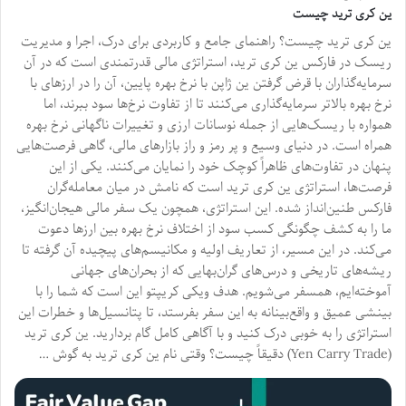
ین کری ترید چیست
ین کری ترید چیست؟ راهنمای جامع و کاربردی برای درک، اجرا و مدیریت
ریسک در فارکس ین کری ترید، استراتژی مالی قدرتمندی است که در آن
سرمایه‌گذاران با قرض گرفتن ین ژاپن با نرخ بهره پایین، آن را در ارزهای با
نرخ بهره بالاتر سرمایه‌گذاری می‌کنند تا از تفاوت نرخ‌ها سود ببرند، اما
همواره با ریسک‌هایی از جمله نوسانات ارزی و تغییرات ناگهانی نرخ بهره
همراه است. در دنیای وسیع و پر رمز و راز بازارهای مالی، گاهی فرصت‌هایی
پنهان در تفاوت‌های ظاهراً کوچک خود را نمایان می‌کنند. یکی از این
فرصت‌ها، استراتژی ین کری ترید است که نامش در میان معامله‌گران
فارکس طنین‌انداز شده. این استراتژی، همچون یک سفر مالی هیجان‌انگیز،
ما را به کشف چگونگی کسب سود از اختلاف نرخ بهره بین ارزها دعوت
می‌کند. در این مسیر، از تعاریف اولیه و مکانیسم‌های پیچیده آن گرفته تا
ریشه‌های تاریخی و درس‌های گران‌بهایی که از بحران‌های جهانی
آموخته‌ایم، همسفر می‌شویم. هدف ویکی کریپتو این است که شما را با
بینشی عمیق و واقع‌بینانه به این سفر بفرستد، تا پتانسیل‌ها و خطرات این
استراتژی را به خوبی درک کنید و با آگاهی کامل گام بردارید. ین کری ترید
(Yen Carry Trade) دقیقاً چیست؟ وقتی نام ین کری ترید به گوش …