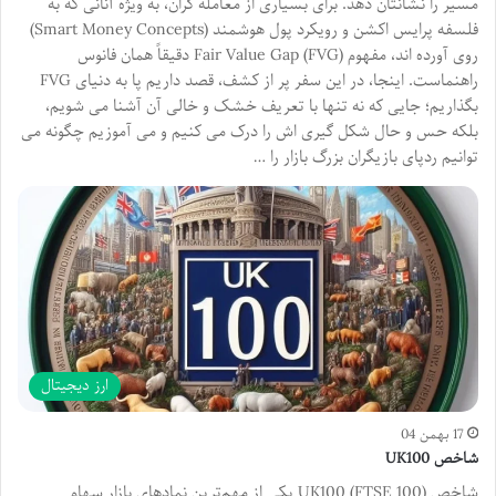
مسیر را نشانتان دهد. برای بسیاری از معامله گران، به ویژه آنانی که به
فلسفه پرایس اکشن و رویکرد پول هوشمند (Smart Money Concepts)
روی آورده اند، مفهوم Fair Value Gap (FVG) دقیقاً همان فانوس
راهنماست. اینجا، در این سفر پر از کشف، قصد داریم پا به دنیای FVG
بگذاریم؛ جایی که نه تنها با تعریف خشک و خالی آن آشنا می شویم،
بلکه حس و حال شکل گیری اش را درک می کنیم و می آموزیم چگونه می
توانیم ردپای بازیگران بزرگ بازار را …
ارز دیجیتال
17 بهمن 04
شاخص UK100
شاخص UK100 (FTSE 100) یکی از مهم‌ترین نمادهای بازار سهام