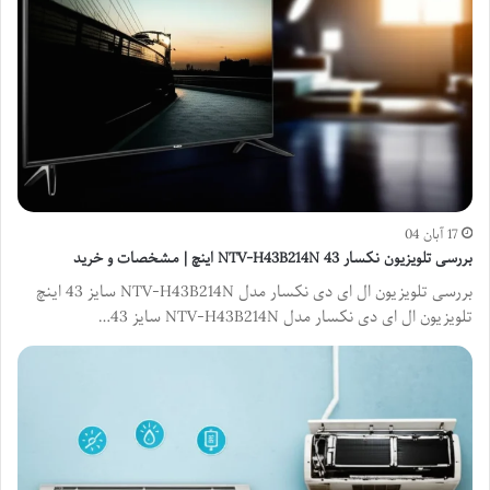
17 آبان 04
بررسی تلویزیون نکسار NTV-H43B214N 43 اینچ | مشخصات و خرید
بررسی تلویزیون ال ای دی نکسار مدل NTV-H43B214N سایز 43 اینچ
تلویزیون ال ای دی نکسار مدل NTV-H43B214N سایز 43…