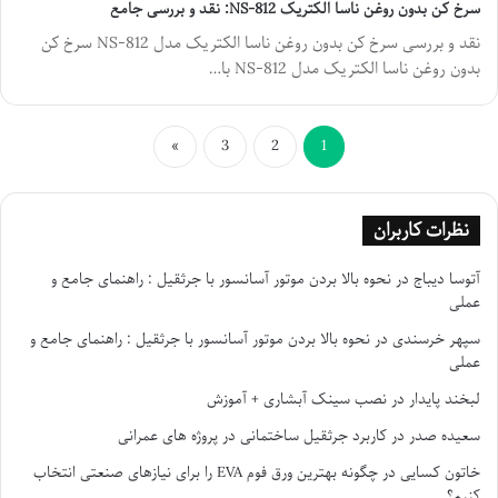
سرخ کن بدون روغن ناسا الکتریک NS-812: نقد و بررسی جامع
نقد و بررسی سرخ کن بدون روغن ناسا الکتریک مدل NS-812 سرخ کن
بدون روغن ناسا الکتریک مدل NS-812 با…
»
3
2
1
نظرات کاربران
آتوسا دیباج
در
نحوه بالا بردن موتور آسانسور با جرثقیل : راهنمای جامع و
عملی
سپهر خرسندی
در
نحوه بالا بردن موتور آسانسور با جرثقیل : راهنمای جامع و
عملی
لبخند پایدار
در
نصب سینک آبشاری + آموزش
سعیده صدر
در
کاربرد جرثقیل ساختمانی در پروژه های عمرانی
خاتون کسایی
در
چگونه بهترین ورق فوم EVA را برای نیازهای صنعتی انتخاب
کنیم؟