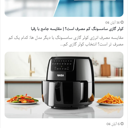
14 آبان 04
کولر گازی سامسونگ کم مصرف است؟ | مقایسه جامع با رقبا
مقایسه مصرف انرژی کولر گازی سامسونگ با دیگر مدل ها: کدام یک کم
مصرف تر است؟ انتخاب کولر گازی کم…
6 آبان 04