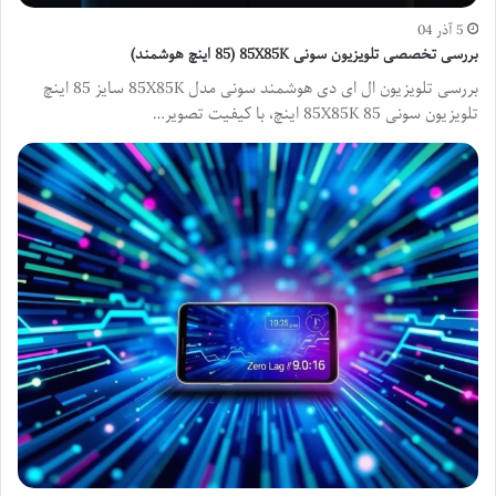
5 آذر 04
بررسی تخصصی تلویزیون سونی 85X85K (85 اینچ هوشمند)
بررسی تلویزیون ال ای دی هوشمند سونی مدل 85X85K سایز 85 اینچ
تلویزیون سونی 85X85K 85 اینچ، با کیفیت تصویر…