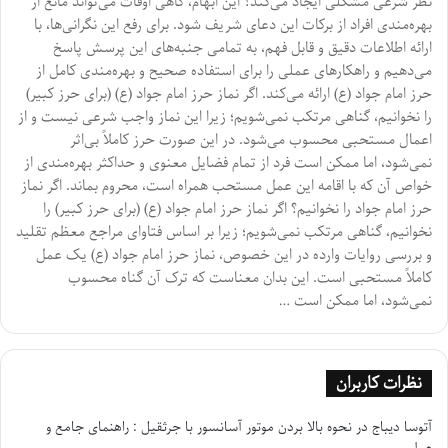
نظر شرعی مشکلی ایجاد می‌کند؟ این ابهام، گاهی اوقات می‌تواند مانع از
بهره‌مندی افراد از برکات این دعای شریف شود. برای رفع این نگرانی‌ها، با
ارائه اطلاعات دقیق و قابل فهم، به تمامی جنبه‌های این پرسش پاسخ
می‌دهیم و راهکارهای عملی را برای استفاده صحیح و بهره‌مندی کامل از
حرز امام جواد (ع) ارائه می‌کند. اگر نماز حرز امام جواد (ع) (برای حرز کبیر)
را نخوانیم، گناهی مرتکب نمی‌شویم؛ زیرا این نماز واجب شرعی نیست و از
اعمال مستحبی محسوب می‌شود. در این صورت حرز کاملاً بی‌اثر
نمی‌شود، اما ممکن است فرد از تمام فضایل معنوی و حداکثر بهره‌مندی از
خواص آن که با اقامه این عمل مستحب همراه است، محروم بماند. اگر نماز
حرز امام جواد را نخوانیم؟ اگر نماز حرز امام جواد (ع) (برای حرز کبیر) را
نخوانیم، گناهی مرتکب نمی‌شویم؛ زیرا بر اساس فتاوای مراجع معظم تقلید
و بررسی روایات وارده در این خصوص، نماز حرز امام جواد (ع) یک عمل
کاملاً مستحبی است. این بدان معناست که ترک آن گناه محسوب
نمی‌شود، اما ممکن است …
نظرات کاربران
آتوسا دیباج
در
نحوه بالا بردن موتور آسانسور با جرثقیل : راهنمای جامع و