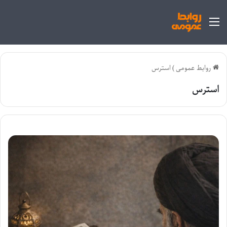
منو
روابط عمومی
)
استرس
استرس