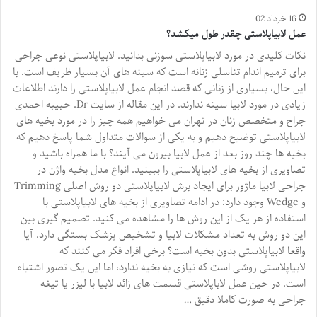
16 خرداد 02
عمل لابیاپلاستی چقدر طول میکشد؟
نکات کلیدی در مورد لابیاپلاستی سوزنی بدانید. لابیاپلاستی نوعی جراحی
برای ترمیم اندام تناسلی زنانه است که سینه های آن بسیار ظریف است. با
این حال، بسیاری از زنانی که قصد انجام عمل لابیاپلاستی را دارند اطلاعات
زیادی در مورد لابیا سینه ندارند. در این مقاله از سایت Dr. حبیبه احمدی
جراح و متخصص زنان در تهران می خواهیم همه چیز را در مورد بخیه های
لابیاپلاستی توضیح دهیم و به یکی از سوالات متداول شما پاسخ دهیم که
بخیه ها چند روز بعد از عمل لابیا بیرون می آیند؟ با ما همراه باشید و
تصاویری از بخیه های لابیاپلاستی را ببینید. انواع مدل بخیه واژن در
جراحی لابیا ماژور برای ایجاد برش لابیاپلاستی دو روش اصلی Trimming
و Wedge وجود دارد: در ادامه تصاویری از بخیه های لابیاپلاستی با
استفاده از هر یک از این روش ها را مشاهده می کنید. تصمیم گیری بین
این دو روش به تعداد مشکلات لابیا و تشخیص پزشک بستگی دارد. آیا
واقعا لابیاپلاستی بدون بخیه است؟ برخی افراد فکر می کنند که
لابیاپلاستی روشی است که نیازی به بخیه ندارد، اما این یک تصور اشتباه
است. در حین عمل لاباپلاستی قسمت های زائد لابیا با لیزر یا تیغه
جراحی به صورت کاملا دقیق …