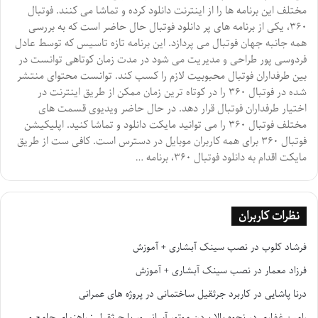
مختلف این برنامه ها را از اینترنت دانلود کرده و تماشا می کنند. فوتبال
۳۶۰، یکی از برنامه های پر دانلود فوتبال حال حاضر است که به بررسی
همه جانبه جهان فوتبال می پردازد. این برنامه تازه تاسیس که توسط عادل
فردوسی پور طراحی و مدیریت می شود در مدت زمان کوتاهی توانست در
بین طرفداران فوتبال محبوبیت لازم را کسب کند. توانست محتوای منتشر
شده در فوتبال ۳۶۰ را در کوتاه ترین زمان ممکن از طریق اینترنت در
اختیار طرفداران فوتبال قرار دهد. در حال حاضر ویدیوی قسمت های
مختلف فوتبال ۳۶۰ را می توانید مایکت دانلود و تماشا کنید. اپلیکیشن
فوتبال ۳۶۰ برای همه کاربران موبایل در دسترس است. کافی ست از طریق
مایکت اقدام به دانلود فوتبال ۳۶۰، برنامه …
نظرات کاربران
فرشاد کلوب
در
نصب سینک آبشاری + آموزش
فرزاد معمار
در
نصب سینک آبشاری + آموزش
درنا پاشایی
در
کاربرد جرثقیل ساختمانی در پروژه های عمرانی
رامین غفاری
در
نحوه بالا بردن موتور آسانسور با جرثقیل : راهنمای جامع و