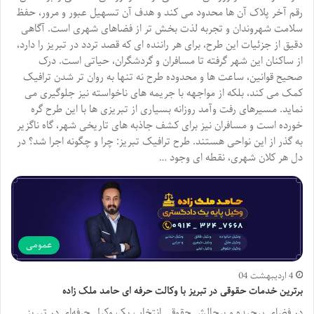
رقم آخر پلاک آن ها محدود می کند و هدف آن تسهیل عبور و مرور، حفظ
سلامت شهروندان و تجربه لذت بخش تر از فضاهای شهری است. آگاهی
دقیق از جزئیات این طرح، برای هر راننده ای که قصد تردد در تبریز را دارد،
از ساکنان این شهر گرفته تا مسافران و گردشگران، حیاتی است. درک
صحیح قوانین، ساعت ها و محدوده طرح نه تنها به روان تر شدن ترافیک
کمک می کند، بلکه از مواجهه با جریمه های ناخواسته نیز جلوگیری می
نماید. مسیرهای رفت وآمد روزانه بسیاری از تبریزی ها با این طرح گره
خورده است و مسافران نیز برای کشف جاذبه های تاریخی شهر، گاه ناگزیر
به گذر از این نواحی هستند. طرح ترافیک تبریز: چرا و چگونه اجرا شد؟ در
دل هر کلان شهری، نقطه ای وجود …
عمومی
4 اردیبهشت 04
برترین خدمات حقوقی در تبریز با وکالت حرفه ای حامد ملک زاده
در فضای پیچیده و پرچالش حقوقی انتخاب یک وکیل حرفه‌ای در تبریز