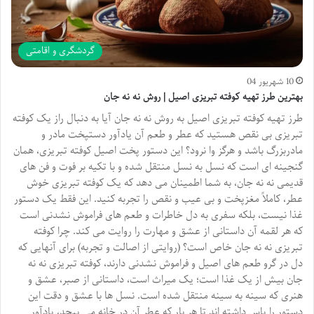
گردشگری و اقامتی
10 شهریور 04
بهترین طرز تهیه کوفته تبریزی اصیل | روش نه نه جان
طرز تهیه کوفته تبریزی اصیل به روش نه نه جان آیا به دنبال راز یک کوفته
تبریزی بی نقص هستید که عطر و طعم آن یادآور دستپخت مادر و
مادربزرگ باشد و هرگز وا نرود؟ این دستور پخت اصیل کوفته تبریزی، همان
گنجینه ای است که نسل به نسل منتقل شده و با تکیه بر فوت و فن های
قدیمی نه نه جان، به شما اطمینان می دهد که یک کوفته تبریزی خوش
عطر، کاملاً مغزپخت و بی عیب و نقص را تجربه کنید. این فقط یک دستور
غذا نیست، بلکه سفری به دل خاطرات و طعم های فراموش نشدنی است
که هر لقمه آن داستانی از عشق و مهارت را روایت می کند. چرا کوفته
تبریزی نه نه جان خاص است؟ (روایتی از اصالت و تجربه) برای آنهایی که
دل در گرو طعم های اصیل و فراموش نشدنی دارند، کوفته تبریزی نه نه
جان بیش از یک غذا است؛ یک میراث است، داستانی از صبر، عشق و
هنری که سینه به سینه منتقل شده است. نسل ها با عشق و دقت این
دستور را پاس داشته اند تا هر بار که عطر آن در خانه می پیچد، یادآور