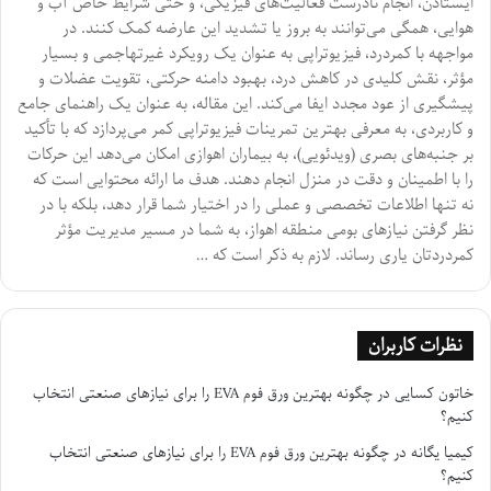
ایستادن، انجام نادرست فعالیت‌های فیزیکی، و حتی شرایط خاص آب و
هوایی، همگی می‌توانند به بروز یا تشدید این عارضه کمک کنند. در
مواجهه با کمردرد، فیزیوتراپی به عنوان یک رویکرد غیرتهاجمی و بسیار
مؤثر، نقش کلیدی در کاهش درد، بهبود دامنه حرکتی، تقویت عضلات و
پیشگیری از عود مجدد ایفا می‌کند. این مقاله، به عنوان یک راهنمای جامع
و کاربردی، به معرفی بهترین تمرینات فیزیوتراپی کمر می‌پردازد که با تأکید
بر جنبه‌های بصری (ویدئویی)، به بیماران اهوازی امکان می‌دهد این حرکات
را با اطمینان و دقت در منزل انجام دهند. هدف ما ارائه محتوایی است که
نه تنها اطلاعات تخصصی و عملی را در اختیار شما قرار دهد، بلکه با در
نظر گرفتن نیازهای بومی منطقه اهواز، به شما در مسیر مدیریت مؤثر
کمردردتان یاری رساند. لازم به ذکر است که …
نظرات کاربران
خاتون کسایی
در
چگونه بهترین ورق فوم EVA را برای نیازهای صنعتی انتخاب
کنیم؟
کیمیا یگانه
در
چگونه بهترین ورق فوم EVA را برای نیازهای صنعتی انتخاب
کنیم؟