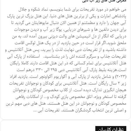
معرفی هتل های زیر آب دبی
می خواهم در مورد تفریحات برای شما بنویسم، نماد شکوه و جلال
پادشاهی امارات و یکی از برترین هتل های دنیا. این هتل بزرگ ترین پارک
آبی جهان را دارد و مطمئنم از همین الان دنبال مایوهایتان می گردید تا
برای دیدن دلفین ها و شیرهای دریایی، یوگا زیر آب و دیدن موجودات
دریایی که انگار از دل انیمیشن های والت دیزنی بیرون آمده اند، به من
ملحق شوید.اگر قرار است در حین بازدید از در یک هتل لوکس اقامت
داشته باشید و از تفریحات دبی نهایت لذت را ببرید، پس هتل آتلانتیس و
تفریحات جذاب و سرگرم کننده اش را در بشناسید. استفاده از پارک آبی
هتل آتلانتیس برای تمام کسانی که در این هتل اقامت دارند کاملا رایگان
است.هزینه بلیط پارک آبی آتلانتیس دبی ۲۹۵ الی ۳۳۰ درهم است
(۲۰۲۳) و شامل بازدید از پارک آبی و آکواریوم آکواونچر است. بازدید افراد
زیر ۲ سال رایگان است. هتل آتلانتیس برای کودکان و نوجوانان تفریحات
هیجان انگیزی تدارک دیده است. از کلاب مخصوص کودکان و نوجوانان
گرفته تا استخر ویژه، اتاق مخصوص بازی کودک و… از امکانات رفاهی
مخصوص کودکان و نوجوانان در این هتل هستند. هتل های دبی مهم ترین
و اصلی ترین انتخاب گردشگران هستند. تفریحات آبی …
نظرات کاربران