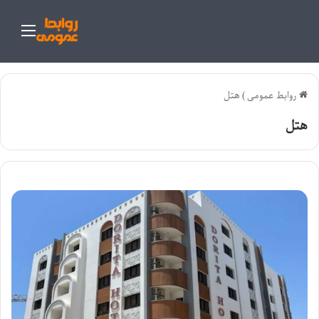
منو
روابط عمومی
)
هتل
هتل