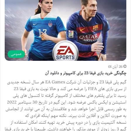
عمومی
26 آبان 01
چگونگی خرید بازی فیفا 23 برای کامپیوتر و دانلود آن
گیم پلی فیفا 23 و جزئیات آن شرکت EA Games هر سال نسخه جدیدی
از سری بازی های FIFA را عرضه می کند و حالا نوبت به بازی فیفا 23
رسید تا برای پلتفرم های مختلف از کامپیوتر گرفته تا کنسول های پلی
استیشن و ایکس باکس عرضه شود. این گیم در تاریخ 30 سپتامبر 2022
به طور رسمی قابل اجرا خواهد شد و علاقمندان به آن می توانند از انجامش
به صورت آنلاین و آفلاین لذت ببرند. نکته مهم اینکه افرادی که
نسخه آلتیمیت بازی را در دوره پیش خرید تهیه کنند امکان استفاده از
گیم 3 روز زودتر از موعد مذکور را خواهند داشت. طبیعتا با خرید بازی فیفا