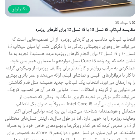
تکنولوژی
3 مرداد 05
مقایسه لپ‌تاپ i5 نسل 10 با i5 نسل 12 برای کارهای روزمره
انتخاب لپ‌تاپ مناسب برای کارهای روزمره، از آن تصمیم‌هایی است که
می‌تواند حال‌وهوای دیجیتالی زندگی ما را دگرگون کند. آیا میان لپ‌تاپ i5
نسل ۱۰ و i5 نسل ۱۲ برای انجام کارهای روزمره مردد هستید؟ تجربه به ما
نشان داده که پردازنده Core i5 نسل دوازدهم با معماری هیبریدی خود،
عملکردی به مراتب روان‌تر و کارآمدتر برای وظایف روزمره، از وب‌گردی گرفته
تا کار با نرم‌افزارهای آفیس و تماشای فیلم، ارائه می‌دهد و عمر باتری بهتری
را به ارمغان می‌آورد. انتخاب یک لپ‌تاپ جدید همیشه مثل قدم گذاشتن
در دنیایی پر از گزینه و امکانات است؛ دنیایی که در آن هر تصمیم کوچک
می‌تواند تأثیر بزرگی بر تجربه کاربری ما بگذارد. زمانی که صحبت از
پردازنده به میان می‌آید، Intel Core i5 معمولاً به عنوان یک انتخاب
متعادل و هوشمندانه شناخته می‌شود. این پردازنده توانایی اجرای اکثر
وظایف روزمره را به خوبی دارد، اما در طول سال‌ها، اینتل نسل‌های مختلفی
از i5 را معرفی کرده که هر کدام ویژگی‌ها و بهبودهای خاص خود را به همراه
داشته‌اند. در این میان، دو نسل دهم و دوازدهم Core i5، به خصوص برای
کاربرانی که به دنبال یک لپ‌تاپ برای کارهای روزمره هستند، تفاوت‌های