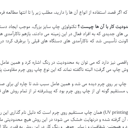
 اگر قصد استفاده از انواع آن ها را دارید، مطلب زیر را تا انتها مطالعه فرم
ودیت کار با آن ها چیست ؟
تکنولوژی چاپ سایز بزرگ، موجب ایجاد دستگ
ای جدیدی که به افراد فعال در این زمینه می دادند، بازهم ناکارآمدی ه
الونت تأسیس شد که ناکارآمدی های دستگاه های قبلی را برطرف کرد؛ در ا
واقصی نیز دارد که می توان به محدودیت در رنگ اشاره کرد و همین عامل ا
روش چاپ می گرفت؛ البته ناگفته نماند که این نوع چاپ روی چرم مقاومت پ
گاه چاپ بر روی چرم دیده می شد و همین عامل سبب شد تا چاره ای برای
مستقیم گونه ای از چاپ روی چرم بود که پیشرفته تر از تمام روش های ق
(UV printing) همان چاپ مستقیم روی چرم است که دلیل نام گذاری 
قرار می گیرد و توسط نور uv رطوبت آن گرفته شده و درنهایت خشک می شود؛ در این روش هیچ م
د و همچنین شفافیت و زیبایی جوهر و رنگ کار در این روش به قدری بالا اس