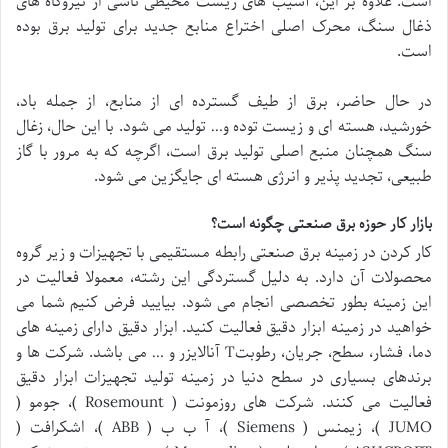
است. علاوه بر این، آسیب های زیست محیطی ناشی از نیروگاه های
ذغال سنگ، محرک اصلی اختراع منابع جدید برای تولید برق بوده
است.
در حال حاضر، برق از طیف گسترده ای از منابع، از جمله باد،
خورشید، هسته ای و زیست توده و… تولید می شود. با این حال، زغال
سنگ همچنان منبع اصلی تولید برق است، اگرچه که به مرور با گاز
طبیعی، تجدید پذیر و انرژی هسته ای جایگزین می شود.
بازار کار حوزه برق صنعتی چگونه است؟
کار کردن در زمینه برق صنعتی رابطه مستقیمی با تجهیزات و زیر گروه
محصولات آن دارد. به دلیل گستردگی این رشته، معمولا فعالیت در
این زمینه بطور تخصصی انجام می شود. بیایید فرض کنیم شما می
خواهید در زمینه ابزار دقیق فعالیت کنید. ابزار دقیق دارای زمینه های
دما، فشار، سطح، جریان، رطوبتT آنالایزر و … می باشد. شرکت ها و
برندهای بسیاری در سطح دنیا در زمینه تولید تجهیزات ابزار دقیق
فعالیت می کنند. شرکت های روزمونت ( Rosemount )، جومو (
JUMO )، زیمنس ( Siemens )، آ ب ب ( ABB )، اشکرافت (