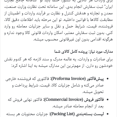
برای واردات هر کالایی به کشور، حتماً باید تو “سامانه جامع تجارت
ایران” ثبت سفارش انجام بدی. این سامانه تحت نظارت وزارت صنعت،
معدن و تجارته و هدفش کنترل و نظارت بر فرآیند واردات و اطمینان از
مطابقت کالاها با قوانین داخلیه. تو این مرحله باید اطلاعات دقیق کالا،
فروشنده، قیمت، شرایط حمل و نقل و سایر جزئیات معامله رو وارد
کنی. بدون ثبت سفارش معتبر، امکان واردات قانونی کالا وجود نداره و
هرگونه اقدامی بدون اون غیرقانونی محسوب میشه.
مدارک مورد نیاز: پرونده کامل کالای شما
برای صادرات و واردات، یه عالمه مدرک و سند لازمه که هر کدوم نقش
خودشون رو دارن. از مهم‌ترین این مدارک میشه به اینا اشاره کرد:
پیش‌فاکتور (Proforma Invoice):
فاکتوری که فروشنده خارجی
صادر می‌کنه و شامل جزئیات کالا، قیمت، شرایط پرداخت و
تحویل میشه.
فاکتور فروش (Commercial Invoice):
فاکتور نهایی فروش که
بعد از انجام معامله صادر میشه.
لیست بسته‌بندی (Packing List):
جزئیات محتویات هر بسته