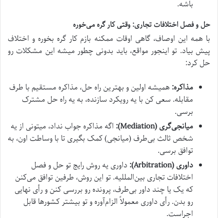
باشه.
حل و فصل اختلافات تجاری: وقتی کار گره می‌خوره
با همه این اوصاف، گاهی اوقات ممکنه بازم کار گره بخوره و اختلاف
پیش بیاد. تو اینجور مواقع، باید بدونی چطور میشه این مشکلات رو
حل کرد:
مذاکره:
همیشه اولین و بهترین راه حل، مذاکره مستقیم با طرف
مقابله. سعی کن با یه رویکرد سازنده، به یه راه حل مشترک
برسی.
میانجی‌گری (Mediation):
اگه مذاکره جواب نداد، میتونی از یه
شخص ثالث بی‌طرف (میانجی) کمک بگیری تا با وساطت اون، به
توافق برسی.
داوری (Arbitration):
داوری یه روش رایج تو حل و فصل
اختلافات تجاری بین‌المللیه. تو این روش، طرفین توافق می‌کنن
که یک یا چند داور بی‌طرف، پرونده رو بررسی کنن و رأی نهایی
رو بدن. رأی داوری معمولاً الزام‌آوره و تو بیشتر کشورها قابل
اجراست.