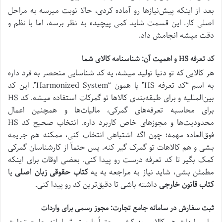
بعد از اینکه پیش‌نیازها رو آماده کردی، حالا نوبت میرسه به مراحل
اصلی کار. این قسمت شاید کمی پیچیده به نظر برسه، اما با نظم و
دقت میشه انجامش داد.
کد تعرفه HS و اهمیت آن: شناسنامه کالای شما
هر کالایی که تو دنیا تولید میشه، یه کد شناسایی منحصر به فرد داره
به اسم “کد تعرفه HS” یا همون “Harmonized System”. این کد
بین‌المللیه و برای طبقه‌بندی کالاها تو گمرکات استفاده میشه. کد HS
برای محاسبه تعرفه‌های گمرکی، مالیات‌ها و همچنین اعمال
محدودیت‌ها و مجوزهای خاص کاربرد داره. انتخاب صحیح کد HS
فوق‌العاده مهمه؛ چون اگه اشتباهی انتخاب کنی، ممکنه هم جریمه
بشی و هم کالاهات تو گمرک گیر کنه. پس حتماً از کارشناسان گمرکی
کمک بگیر تا کد تعرفه درست رو پیدا کنی. بعضی اوقات برای اینکه
مطمئن بشی، شاید نیاز به مراجعه به یه
کتاب حقوقی زبان اصلی
یا
کتاب قانون خارجی
داشته باشی تا دقیق‌ترین کد رو پیدا کنی.
ثبت سفارش در سامانه جامع تجارت: مجوز رسمی برای واردات