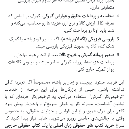
(سبز، زرد، قرمز) تعیین میشه که هر کدوم میزان بازرسی
متفاوتی دارن.
محاسبه و پرداخت حقوق و عوارض گمرکی:
گمرک بر اساس کد
تعرفه HS، ارزش کالا و نرخ ارز، هزینه‌ها رو محاسبه می‌کنه و
شما باید اونا رو پرداخت کنی.
بازرسی فیزیکی (اگه لازم باشه):
اگه مسیر قرمز باشه یا گمرک
شک کنه، کالا به صورت فیزیکی بازرسی میشه.
صدور پروانه گمرکی و خروج کالا:
بعد از انجام همه مراحل و
پرداخت هزینه‌ها، پروانه گمرکی صادر میشه و میتونی کالاهات
رو از گمرک خارج کنی.
این فرآیند میتونه پیچیده و زمان‌بر باشه، مخصوصاً اگه تجربه کافی
نداشته باشی. خیلی از بازرگان‌ها برای این مرحله از خدمات
“ترخیص‌کار گمرکی” استفاده می‌کنن. یه ترخیص‌کار حرفه‌ای که با
قوانین آشناست، میتونه کار رو خیلی سریع‌تر و راحت‌تر پیش ببره.
گاهی برای درک عمیق‌تر از این قوانین و جزئیات حقوقی، به خصوص
وقتی با چالش‌های خاصی روبرو می‌شوید، شاید نیاز پیدا کنید که
سراغ
خرید کتاب‌ های حقوقی زبان اصلی
یا یک
کتاب حقوقی خارجی