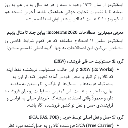
اینکوترمز از سال ۱۹۳۶ وجود داشته و هر ده سال یه بار هم به روز
میشه تا با تغییرات تجارت جهانی هماهنگ باشه. آخرین نسخه هم
اینکوترمز ۲۰۲۰ هست که الان بیشتر ازش استفاده میشه.
معرفی مهم‌ترین اصطلاحات Incoterms 2020: بیاین چند تا مثال بزنیم
اینکوترمز شامل ۱۱ اصطلاح مختلفه که هر کدوم شرایط خاصی رو
مشخص می‌کنن. این اصطلاحات به چهار گروه اصلی تقسیم میشن:
گروه E: مسئولیت حداقلی فروشنده (EXW)
EXW (Ex Works):
تو این حالت، مسئولیت فروشنده فقط اینه
که کالا رو تو انبار یا محل خودش آماده تحویل کنه. از اون به
بعد، تمام هزینه‌ها و ریسک‌ها، از بارگیری تا رسیدن به مقصد
نهایی، با خریدار هست. این کمترین مسئولیت رو برای فروشنده
داره و معمولاً وقتی استفاده میشه که خریدار خیلی به قوانین و
فرآیندهای حمل و نقل تو کشور فروشنده آگاه باشه.
گروه F: حمل و نقل اصلی توسط خریدار (FCA, FAS, FOB)
FCA (Free Carrier):
فروشنده کالا رو به حمل‌کننده مورد نظر