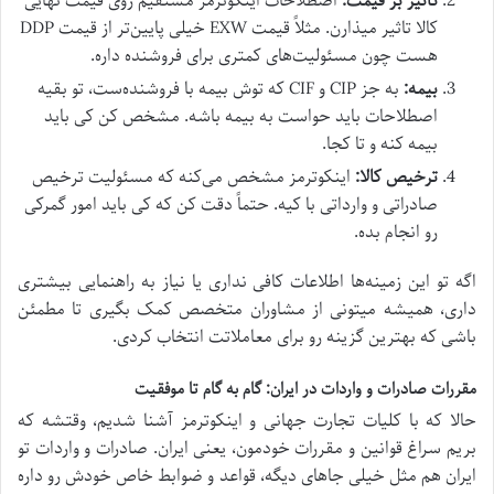
تأثیر بر قیمت:
اصطلاحات اینکوترمز مستقیم روی قیمت نهایی
کالا تاثیر میذارن. مثلاً قیمت EXW خیلی پایین‌تر از قیمت DDP
هست چون مسئولیت‌های کمتری برای فروشنده داره.
بیمه:
به جز CIP و CIF که توش بیمه با فروشنده‌ست، تو بقیه
اصطلاحات باید حواست به بیمه باشه. مشخص کن کی باید
بیمه کنه و تا کجا.
ترخیص کالا:
اینکوترمز مشخص می‌کنه که مسئولیت ترخیص
صادراتی و وارداتی با کیه. حتماً دقت کن که کی باید امور گمرکی
رو انجام بده.
اگه تو این زمینه‌ها اطلاعات کافی نداری یا نیاز به راهنمایی بیشتری
داری، همیشه میتونی از مشاوران متخصص کمک بگیری تا مطمئن
باشی که بهترین گزینه رو برای معاملاتت انتخاب کردی.
مقررات صادرات و واردات در ایران: گام به گام تا موفقیت
حالا که با کلیات تجارت جهانی و اینکوترمز آشنا شدیم، وقتشه که
بریم سراغ قوانین و مقررات خودمون، یعنی ایران. صادرات و واردات تو
ایران هم مثل خیلی جاهای دیگه، قواعد و ضوابط خاص خودش رو داره