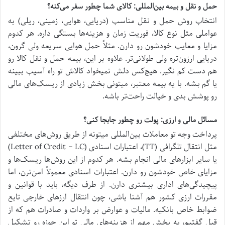
حمل و نقل و بیمه بین‌المللی: کالای شما چطور سفر می‌کنه؟
انتخاب روش حمل و نقل مناسب (دریایی، هوایی، زمینی، ریلی) به
عواملی مثل نوع کالا، فوریت زمان و هزینه‌ها بستگی داره. هر کدوم
مزایا و معایب خودشون رو دارن. مثلاً حمل هوایی سریعه ولی گرون،
دریایی ارزون‌تره ولی طولانی‌تر. علاوه بر این، بیمه حمل و نقل کالا رو
هم دست کم نگیر. هیچ‌کس دلش نمیخواد کالاش تو راه آسیب ببینه
یا گم بشه. با یه بیمه معتبر، میتونی بخش زیادی از ریسک‌های مالی
رو پوشش بدی و خیالت راحت‌تر باشه.
مسائل مالی و ارزی: پولت رو چطور جابجا کنی؟
پرداخت وجه تو معاملات بین‌المللی میتونه از طریق روش‌های مختلفی
مثل انتقال تلگرافی (TT)، اعتبارات اسنادی (Letter of Credit – LC)
یا سایر ابزارهای مالی انجام بشه. هر کدوم از این روش‌ها ریسک‌ها و
مزایای خاص خودشون رو دارن. اعتبارات اسنادی معمولاً امن‌ترن، اما
پیچیدگی‌های اداری بیشتری دارن. از طرف دیگه، باید با قوانین و
مقررات ارزی کشور هم آشنا باشی، چون انتقال ارزهای خارجی تابع
ضوابط خاص بانکیه. مالیات و عوارض بر واردات و صادرات هم که از
قبل گفتیم، یه بخش مهم از هزینه‌های مالی تو این حوزه رو تشکیل