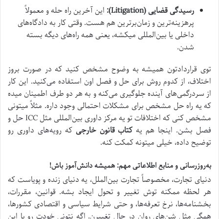
رسیدگی قضایی (Litigation):
این آخرین راه حله و معمولاً
پرهزینه‌ترین و زمان‌برترین هم هست. وقتی کار به دادگاه‌های
داخلی یا بین‌المللی میکشه، یعنی همه راه‌های دیگه بسته
شدن.
توی قراردادتون همیشه به وضوح مشخص کنید که در صورت بروز
اختلاف، از کدوم روش برای حل و فصل اون استفاده می‌کنید. این کار
از سردرگمی‌های آینده جلوگیری می‌کنه و به هر دو طرف اطمینان میده
که یه راه حل مشخص برای مشکلات احتمالی وجود داره. مثلاً میتونی
مشخص کنی که اختلافات تو یه مرکز داوری بین‌المللی مثل ICC حل و
فصل بشن. اینجا هم یه
کتاب قانون خارجی
که رویه‌های داوری رو
توضیح داده، خیلی میتونه کمکت کنه.
به‌روزرسانی و منابع اطلاعاتی مهم: همیشه دانش‌آموز باش!
دنیای تجارت، مخصوصاً تجارت بین‌الملل، یه دنیای زنده و پویاست که
هر لحظه ممکنه توش تغییر و تحول ایجاد بشه. قوانین، مقررات،
بخشنامه‌ها، نرخ تعرفه‌ها، و حتی شرایط سیاسی و اقتصادی کشورها،
همگی مثل شن‌های روان در حال تغییرن. اگه نتونی خودت رو با این