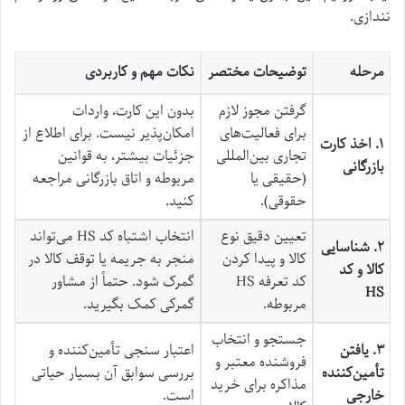
نندازی.
مرحله
توضیحات مختصر
نکات مهم و کاربردی
گرفتن مجوز لازم
بدون این کارت، واردات
برای فعالیت‌های
امکان‌پذیر نیست. برای اطلاع از
۱. اخذ کارت
تجاری بین‌المللی
جزئیات بیشتر، به قوانین
بازرگانی
(حقیقی یا
مربوطه و اتاق بازرگانی مراجعه
حقوقی).
کنید.
تعیین دقیق نوع
انتخاب اشتباه کد HS می‌تواند
۲. شناسایی
کالا و پیدا کردن
منجر به جریمه یا توقف کالا در
کالا و کد
کد تعرفه HS
گمرک شود. حتماً از مشاور
HS
مربوطه.
گمرکی کمک بگیرید.
جستجو و انتخاب
۳. یافتن
اعتبار سنجی تأمین‌کننده و
فروشنده معتبر و
تأمین‌کننده
بررسی سوابق آن بسیار حیاتی
مذاکره برای خرید
خارجی
است.