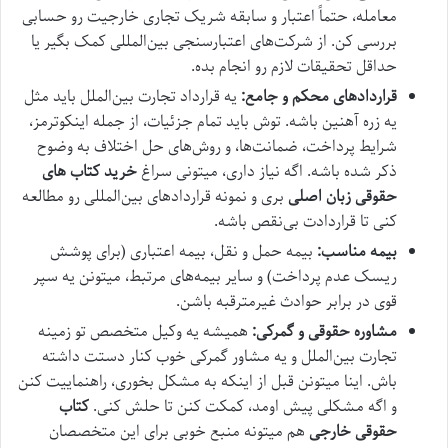
معامله، حتماً اعتبار و سابقه شریک تجاری خارجیت رو حسابی
بررسی کن. از شرکت‌های اعتبارسنجی بین‌المللی کمک بگیر یا
حداقل تحقیقات لازم رو انجام بده.
قراردادهای محکم و جامع:
یه قرارداد تجارت بین‌الملل باید مثل
یه زره آهنین باشه. توش باید تمام جزئیات، از جمله اینکوترمز،
شرایط پرداخت، ضمانت‌ها، و روش‌های حل اختلاف به وضوح
ذکر شده باشه. اگه نیاز داری، میتونی سراغ
خرید کتاب‌ های
حقوقی زبان اصلی
بری و نمونه قراردادهای بین‌المللی رو مطالعه
کنی تا قراردادت بی‌نقص باشه.
بیمه مناسب:
بیمه حمل و نقل، بیمه اعتباری (برای پوشش
ریسک عدم پرداخت) و سایر بیمه‌های مرتبط، میتونن یه سپر
قوی در برابر حوادث غیرمترقبه باشن.
مشاوره حقوقی و گمرکی:
همیشه یه وکیل متخصص تو زمینه
تجارت بین‌الملل و یه مشاور گمرکی خوب کنار دستت داشته
باش. اینا میتونن قبل از اینکه به مشکل بخوری، راهنماییت کنن
و اگه مشکلی پیش اومد، کمکت کنن تا حلش کنی.
کتاب
حقوقی خارجی
هم میتونه منبع خوبی برای این متخصصان