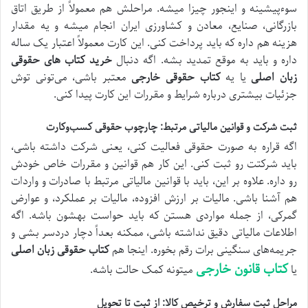
سوءپیشینه و اینجور چیزا میشه. مراحلش هم معمولاً از طریق اتاق
بازرگانی، صنایع، معادن و کشاورزی ایران انجام میشه و یه مقدار
هزینه‌ هم داره که باید پرداخت کنی. این کارت معمولاً اعتبار یک ساله
داره و باید به موقع تمدید بشه. اگه دنبال
خرید کتاب‌ های حقوقی
زبان اصلی
یا یه
کتاب حقوقی خارجی
معتبر باشی، می‌تونی توش
جزئیات بیشتری درباره شرایط و مقررات این کارت پیدا کنی.
ثبت شرکت و قوانین مالیاتی مرتبط: چارچوب حقوقی کسب‌وکارت
اگه قراره به صورت حقوقی فعالیت کنی، یعنی شرکت داشته باشی،
باید شرکتت رو ثبت کنی. این کار هم قوانین و مقررات خاص خودش
رو داره. علاوه بر این، باید با قوانین مالیاتی مرتبط با صادرات و واردات
هم آشنا باشی. مالیات بر ارزش افزوده، مالیات بر عملکرد، و عوارض
گمرکی، از جمله مواردی هستن که باید حواست بهشون باشه. اگه
اطلاعات مالیاتی دقیق نداشته باشی، ممکنه بعداً دچار دردسر بشی و
جریمه‌های سنگینی برات رقم بخوره. اینجا هم
کتاب حقوقی زبان اصلی
کتاب قانون خارجی
یا
میتونه کمک حالت باشه.
مراحل ثبت سفارش و ترخیص کالا: از ثبت تا تحویل