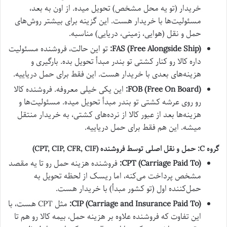
خریدار (تو یه محل مشخص) تحویل میده. از اون به بعد،
مسئولیت‌ها با خریدار هست. این گزینه برای بیشتر روش‌های
حمل و نقل (هوایی، زمینی، دریایی) مناسبه.
FAS (Free Alongside Ship):
تو این حالت، فروشنده مسئولیت
داره کالا رو کنار کشتی تو بندر مبدأ تحویل بده. بارگیری و
هزینه‌های بعدی با خریدار هست. این فقط برای حمل دریاییه.
FOB (Free On Board):
این یکی خیلی معروفه. فروشنده کالا
رو روی عرشه کشتی تو بندر مبدأ تحویل میده. مسئولیت‌ها و
هزینه‌ها بعد از عبور کالا از نرده‌های کشتی، به خریدار منتقل
میشه. این هم فقط برای حمل دریاییه.
گروه C: حمل و نقل اصلی توسط فروشنده (CPT, CIP, CFR, CIF)
CPT (Carriage Paid To):
فروشنده هزینه حمل رو تا یه مقصد
مشخص پرداخت می‌کنه، اما ریسک از لحظه تحویل به
حمل‌کننده اول (تو کشور مبدأ) با خریدار هست.
CIP (Carriage and Insurance Paid To):
مثل CPT هست، با
این تفاوت که فروشنده علاوه بر هزینه حمل، بیمه کالا رو هم تا