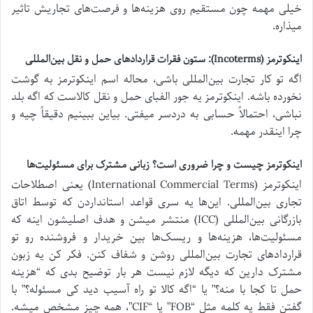
خیلی مهمه چون مستقیم روی هزینه‌ها و فرصت‌های تجاریش تاثیر
میذاره.
اینکوترمز (Incoterms): ستون فقرات قراردادهای حمل و نقل بین‌المللی
اگه تو کار تجارت بین‌المللی باشی، محاله اسم اینکوترمز به گوشت
نخورده باشه. اینکوترمز یه جور الفبای حمل و نقل کالاست که اگه بلد
نباشی، احتمالاً حسابی به دردسر میفتی. بیاین ببینیم دقیقاً چیه و
چرا اینقدر مهمه.
اینکوترمز چیست و چرا ضروری است؟ زبانی مشترک برای مسئولیت‌ها
اینکوترمز (International Commercial Terms) یعنی اصطلاحات
تجاری بین‌المللی. این‌ها یه سری قواعد استانداردن که توسط اتاق
بازرگانی بین‌المللی (ICC) منتشر میشن و هدف اصلیشون اینه که
مسئولیت‌ها، هزینه‌ها و ریسک‌ها بین خریدار و فروشنده رو تو
قراردادهای تجارت بین‌المللی روشن و شفاف کنن. فکر کن یه زبون
مشترک دارین که دیگه لازم نیست هر بار توضیح بدی که “هزینه
حمل تا کجا با منه؟” یا “اگه کالا تو راه آسیب دید کی مسئوله؟” با
گفتن فقط یه کلمه مثل “FOB” یا “CIF”، همه چیز مشخص میشه.