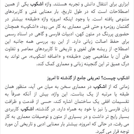
ابزاری برای انتقال دانش و تجربه هستند. واژه
اشکوب
یکی از همین
اصطلاحات است که در طول تاریخ، بار معنایی غنی و کاربردهای
متنوعی یافته است. با وجود اینکه امروزه واژه «طبقه» بیشتر در
گفتمان روزمره و حتی فنی معماری به کار می رود، «اشکوب» همچنان
حضوری پررنگ در متون کهن، ادبیات فارسی و گاهی در اسناد رسمی
برای حفظ اصالت زبانی دارد. از این رو، بررسی همه جانبه این
اصطلاح، از ریشه های لغوی و تاریخی تا کاربردهای معاصر و تفاوت
های آن با مفاهیمی چون «طبقه» و «اضافه اشکوب»، می تواند به
درک عمیق تر این گنجینه زبانی و معماری کمک کند.
اشکوب چیست؟ تعریفی جامع از گذشته تا امروز
زمانی که از
اشکوب
در معماری سخن به میان می آید، منظور همان
طبقه یا مرتبه از یک بناست. این واژه، بیش از آنکه صرفاً به
تقسیمات افقی یک ساختمان اشاره کند، حسی از قدمت و ظرافت
زبان فارسی را نیز با خود به همراه دارد. در گذشته،
اشکوب
کاربردی
بسیار رایج تر داشت و در بسیاری از متون و توصیفات معماری به کار
می رفت، در حالی که امروزه، بیشتر بار معنایی ادبی و تاریخی آن مورد
توجه قرار می گیرد.