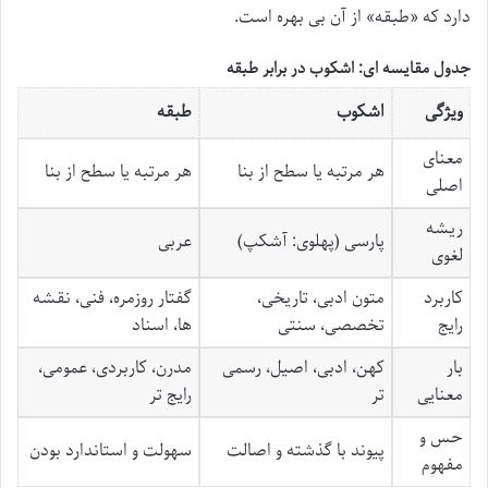
دارد که «طبقه» از آن بی بهره است.
جدول مقایسه ای: اشکوب در برابر طبقه
ویژگی
اشکوب
طبقه
معنای
هر مرتبه یا سطح از بنا
هر مرتبه یا سطح از بنا
اصلی
ریشه
پارسی (پهلوی: آشکپ)
عربی
لغوی
کاربرد
متون ادبی، تاریخی،
گفتار روزمره، فنی، نقشه
رایج
تخصصی، سنتی
ها، اسناد
بار
کهن، ادبی، اصیل، رسمی
مدرن، کاربردی، عمومی،
معنایی
تر
رایج تر
حس و
پیوند با گذشته و اصالت
سهولت و استاندارد بودن
مفهوم