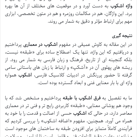
واژه اشکوب
به دست آورد و در موقعیت های مختلف از آن ها بهره
برد. این واژگان، هم در مکالمات روزمره و هم در متون تخصصی، ابزاری
مهم برای ارتباط مؤثر و دقیق به شمار می روند.
نتیجه گیری
در این مقاله به کاوش عمیقی در مفهوم
اشکوب در معماری
پرداختیم
و دریافتیم که این واژه، تنها یک اصطلاح ساده برای «طبقه» نیست،
بلکه گنجینه ای از تاریخ، فرهنگ و زبان فارسی به شمار می رود. از
ریشه های پهلوی آن در «آشکپ» و ارتباط با زبان های باستانی سامی
گرفته تا حضور پررنگش در ادبیات کلاسیک فارسی،
اشکوب
همواره
واژه ای با بار معنایی غنی و ابعاد گسترده بوده است.
ما به تفصیل به
فرق اشکوب با طبقه
پرداختیم و مشخص شد که با
وجود هم پوشانی معنایی، «طبقه» کاربردی رایج تر و فنی تر در معماری
معاصر دارد، در حالی که
اشکوب
حسی از اصالت و قدمت را با خود به
همراه می آورد. همچنین، مفهوم «اضافه اشکوب» را بررسی کردیم که
فرآیندی کاملاً متمایز برای افزودن طبقه به ساختمان های موجود است
و نیازمند رعایت دقیق الزامات فنی و قانونی است تا از ایمنی و سلامت