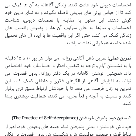
احساسات درونی خود عادت کنند. زندگی آگاهانه به آن ها کمک می
کند تا از حواس پرتی های بیرونی فاصله بگیرند و به ندای درون خود
گوش دهند. این ستون به مقابله با تعصبات درونی، شناخت
احساسات و نیازها به جای سرکوب آن ها، و پذیرش واقعیت های
زندگی کمک می کند، حتی اگر این واقعیت ها با ایده آل های تحمیل
شده جامعه همخوانی نداشته باشند.
تمرین عملی:
تمرین ذهن آگاهی روزانه. می توان هر روز ۱۰ تا ۱۵ دقیقه
را به نشستن آرام و توجه به تنفس، افکار و احساسات خود اختصاص
داد. همچنین، نوشتن آگاهانه در یک دفتر روزانه، بدون قضاوت، می
تواند به افزایش آگاهی از الگوهای فکری و عاطفی کمک کند. این
تمرین به زنان فرصت می دهد تا با خودشان ارتباط عمیق تری برقرار
کنند و نسبت به آنچه واقعاً تجربه می کنند، شفافیت بیشتری پیدا
کنند.
۲. ستون دوم: پذیرش خویشتن (The Practice of Self-Acceptance)
«پذیرش خویشتن» یعنی پذیرفتن تمام جنبه های وجودی خود، اعم از
نقاط قوت و ضعف، موفقیت ها و شکست ها، بدون قضاوت یا انکار.