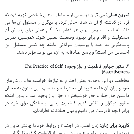
تا سرنوشت خود را در دست بگیرند.
تمرین عملی:
می توان فهرستی از مسئولیت های شخصی تهیه کرد که
فرد در گذشته از آن ها شانه خالی کرده یا دیگران را مسئول آن ها می
دانسته است. سپس، برای هر کدام، یک گام عملی برای پذیرش آن
مسئولیت و اقدام برای بهبود وضعیت تعیین شود. همچنین، تمرین
پاسخگویی به خود با پرسیدن سوالاتی مانند چه کسی مسئول این
احساس من است؟ و پاسخ صادقانه به آن، می تواند مؤثر باشد.
۴. ستون چهارم: قاطعیت و ابراز وجود (The Practice of Self-
Assertiveness)
«قاطعیت و ابراز وجود» یعنی احترام به نیازها، خواسته ها و ارزش های
خود و بیان آن ها به شیوه ای محترمانه و مناسب. این ستون به معنای
داشتن حق حیات، حق خوشبختی، و حق ابراز وجود است، بدون اینکه
حقوق دیگران را نقض کنیم. قاطعیت یعنی ایستادگی برای خود در
برابر آنچه نادرست می دانیم و بیان صادقانه نظراتمان.
کاربرد برای زنان:
زنان اغلب در اجتماع و روابط خود با چالش هایی در
زمینه ابراز وجود مواجه هستند؛ از ترس از قضاوت گرفته تا نگرانی از