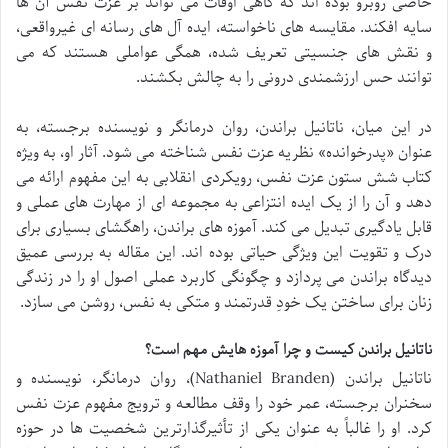
خاصی روبرو بوده اند که گاهی اوقات می تواند بر عزت نفس آن ها
سایه افکند. مقایسه های ناخواسته، ایده آل های رسانه ای غیرواقعی،
و نقش های جنسیتی تعریف شده، همگی عواملی هستند که می
توانند حس ارزشمندی درونی را به چالش بکشند.
در این میان، ناتانیل براندن، روان درمانگر و نویسنده برجسته، به
عنوان «پدرخوانده» نظریه عزت نفس شناخته می شود. آثار او، به ویژه
کتاب شش ستون عزت نفس، رویکردی انقلابی به این مفهوم ارائه می
دهد و آن را از یک ایده انتزاعی به مجموعه ای از مهارت های عملی و
قابل یادگیری تبدیل می کند. آموزه های براندن، راهگشای بسیاری برای
درک و تقویت این ویژگی حیاتی بوده اند. این مقاله به بررسی عمیق
دیدگاه براندن می پردازد و چگونگی کاربرد عملی اصول او را در زندگی
زنان برای ساختن یک خودِ قدرتمند و متکی به نفس، روشن می سازد.
ناتانیل براندن کیست و چرا آموزه هایش مهم است؟
ناتانیل براندن (Nathaniel Branden)، روان درمانگر، نویسنده و
سخنران برجسته، عمر خود را وقف مطالعه و ترویج مفهوم عزت نفس
کرد. او را غالباً به عنوان یکی از تأثیرگذارترین شخصیت ها در حوزه