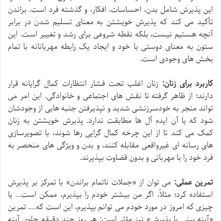
این پذیرش شامل بدن، احساسات، افکار، و گذشته فرد است. براندن
تأکید می کند که پذیرش خویشتن به معنای تسلیم شدن در برابر
آنچه هستیم نیست، بلکه نقطه شروعی برای رشد و تغییر است. این
ستون به معنای دوستی با خود و ایجاد یک رابطه مهربانانه با تمام
بخش های وجودی است.
کاربرد برای زنان:
زنان اغلب تحت فشار انتظارات کمال گرایانه قرار
دارند؛ از ظاهر گرفته تا نقش های اجتماعی و خانوادگی. این امر می
تواند منجر به خودسرزنشی شدید و نپذیرفتن جنبه هایی از وجودشان
شود که با آن ایده آل ها مطابقت ندارد. پذیرش خویشتن به زنان
کمک می کند تا از این چرخه کمال گرایی رها شوند، با تصویرسازی
های رسانه ای غیرواقعی مقابله کنند، و بدن و ویژگی های منحصر به
فرد خود را با مهربانی و بدون قضاوت بپذیرند.
تمرین عملی:
می توان از «جملات ناتمام براندن» با تمرکز بر پذیرش
استفاده کرد؛ مثلاً، اگر من بیشتر خودم را بپذیرم، ممکن است… یا
چیزی که امروز در مورد خودم می توانم بپذیرم، این است که…. تمرین
«آینه بینی با پذیرش» نیز مؤثر است: هر روز چند دقیقه جلوی آینه