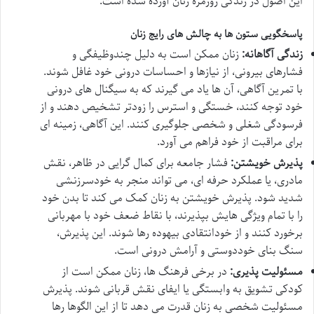
این اصول در زندگی روزمره زنان آورده شده است.
پاسخگویی ستون ها به چالش های رایج زنان
زندگی آگاهانه:
زنان ممکن است به دلیل چندوظیفگی و
فشارهای بیرونی، از نیازها و احساسات درونی خود غافل شوند.
با تمرین آگاهی، آن ها یاد می گیرند که به سیگنال های درونی
خود توجه کنند، خستگی و استرس را زودتر تشخیص دهند و از
فرسودگی شغلی و شخصی جلوگیری کنند. این آگاهی، زمینه ای
برای مراقبت از خود فراهم می آورد.
پذیرش خویشتن:
فشار جامعه برای کمال گرایی در ظاهر، نقش
مادری، یا عملکرد حرفه ای، می تواند منجر به خودسرزنشی
شدید شود. پذیرش خویشتن به زنان کمک می کند تا بدن خود
را با تمام ویژگی هایش بپذیرند، با نقاط ضعف خود با مهربانی
برخورد کنند و از خودانتقادی بیهوده رها شوند. این پذیرش،
سنگ بنای خوددوستی و آرامش درونی است.
مسئولیت پذیری:
در برخی فرهنگ ها، زنان ممکن است از
کودکی تشویق به وابستگی یا ایفای نقش قربانی شوند. پذیرش
مسئولیت شخصی به زنان قدرت می دهد تا از این الگوها رها