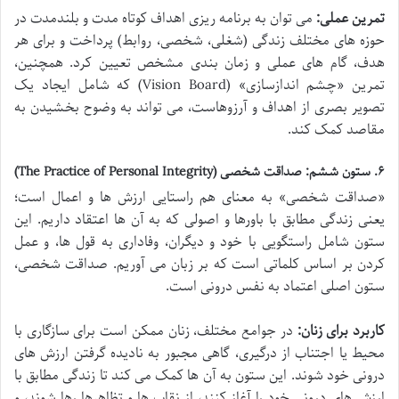
تمرین عملی:
می توان به برنامه ریزی اهداف کوتاه مدت و بلندمدت در
حوزه های مختلف زندگی (شغلی، شخصی، روابط) پرداخت و برای هر
هدف، گام های عملی و زمان بندی مشخص تعیین کرد. همچنین،
تمرین «چشم اندازسازی» (Vision Board) که شامل ایجاد یک
تصویر بصری از اهداف و آرزوهاست، می تواند به وضوح بخشیدن به
مقاصد کمک کند.
۶. ستون ششم: صداقت شخصی (The Practice of Personal Integrity)
«صداقت شخصی» به معنای هم راستایی ارزش ها و اعمال است؛
یعنی زندگی مطابق با باورها و اصولی که به آن ها اعتقاد داریم. این
ستون شامل راستگویی با خود و دیگران، وفاداری به قول ها، و عمل
کردن بر اساس کلماتی است که بر زبان می آوریم. صداقت شخصی،
ستون اصلی اعتماد به نفس درونی است.
کاربرد برای زنان:
در جوامع مختلف، زنان ممکن است برای سازگاری با
محیط یا اجتناب از درگیری، گاهی مجبور به نادیده گرفتن ارزش های
درونی خود شوند. این ستون به آن ها کمک می کند تا زندگی مطابق با
ارزش های درونی خود را آغاز کنند، از نقاب ها و تظاهرها رها شوند، و