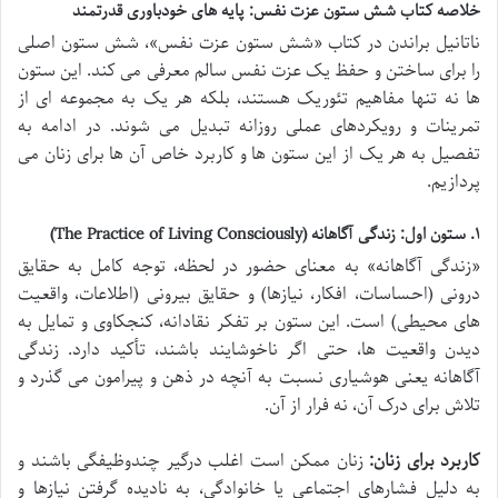
خلاصه کتاب شش ستون عزت نفس: پایه های خودباوری قدرتمند
ناتانیل براندن در کتاب «شش ستون عزت نفس»، شش ستون اصلی
را برای ساختن و حفظ یک عزت نفس سالم معرفی می کند. این ستون
ها نه تنها مفاهیم تئوریک هستند، بلکه هر یک به مجموعه ای از
تمرینات و رویکردهای عملی روزانه تبدیل می شوند. در ادامه به
تفصیل به هر یک از این ستون ها و کاربرد خاص آن ها برای زنان می
پردازیم.
۱. ستون اول: زندگی آگاهانه (The Practice of Living Consciously)
«زندگی آگاهانه» به معنای حضور در لحظه، توجه کامل به حقایق
درونی (احساسات، افکار، نیازها) و حقایق بیرونی (اطلاعات، واقعیت
های محیطی) است. این ستون بر تفکر نقادانه، کنجکاوی و تمایل به
دیدن واقعیت ها، حتی اگر ناخوشایند باشند، تأکید دارد. زندگی
آگاهانه یعنی هوشیاری نسبت به آنچه در ذهن و پیرامون می گذرد و
تلاش برای درک آن، نه فرار از آن.
کاربرد برای زنان:
زنان ممکن است اغلب درگیر چندوظیفگی باشند و
به دلیل فشارهای اجتماعی یا خانوادگی، به نادیده گرفتن نیازها و