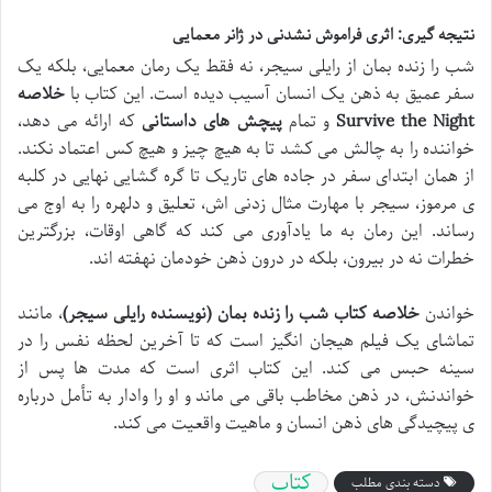
نتیجه گیری: اثری فراموش نشدنی در ژانر معمایی
شب را زنده بمان از رایلی سیجر، نه فقط یک رمان معمایی، بلکه یک
سفر عمیق به ذهن یک انسان آسیب دیده است. این کتاب با
خلاصه
Survive the Night
و تمام
پیچش های داستانی
که ارائه می دهد،
خواننده را به چالش می کشد تا به هیچ چیز و هیچ کس اعتماد نکند.
از همان ابتدای سفر در جاده های تاریک تا گره گشایی نهایی در کلبه
ی مرموز، سیجر با مهارت مثال زدنی اش، تعلیق و دلهره را به اوج می
رساند. این رمان به ما یادآوری می کند که گاهی اوقات، بزرگترین
خطرات نه در بیرون، بلکه در درون ذهن خودمان نهفته اند.
خواندن
خلاصه کتاب شب را زنده بمان (نویسنده رایلی سیجر)
، مانند
تماشای یک فیلم هیجان انگیز است که تا آخرین لحظه نفس را در
سینه حبس می کند. این کتاب اثری است که مدت ها پس از
خواندنش، در ذهن مخاطب باقی می ماند و او را وادار به تأمل درباره
ی پیچیدگی های ذهن انسان و ماهیت واقعیت می کند.
کتاب
دسته بندی مطلب