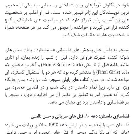
خود در نگارش تریلرهای روان شناختی و معمایی، به یکی از محبوب
ترین نویسندگان این ژانر تبدیل شده است. قلم او اغلب بر شخصیت
های زن آسیب پذیر تمرکز دارد که در موقعیت های خطرناک و گیج
کننده قرار می گیرند و خواننده را مجبور می کند در هر صفحه، همراه
با شخصیت ها، به حقیقت شک کند.
سیجر به دلیل خلق پیچش های داستانی غیرمنتظره و پایان بندی های
شوکه کننده شهرت فراوانی دارد. قبل از شب را زنده بمان، او آثاری
مانند خانه قبل از تاریکی (Home Before Dark) و آخرین دختری که
ماند (Final Girls) را منتشر کرده بود که هر دو با استقبال گسترده ای
مواجه شدند. در میان
کتاب های رایلی سیجر
، شب را زنده بمان جایگاه
ویژه ای دارد زیرا تمام داستان در یک شب و در فضایی محدود می
گذرد، که همین امر به تعلیق بی نظیر آن می افزاید و مهارت سیجر را
در فضاسازی و داستان پردازی نشان می دهد.
فضاسازی داستان: دهه ۹۰، قتل های سریالی و حس ناامنی
داستان شب را زنده بمان در اوایل دهه 1990 میلادی روایت می شود؛
زمانی که آمریکا درگیر موجی از قتل های زنجیره ای و حس ناامنی