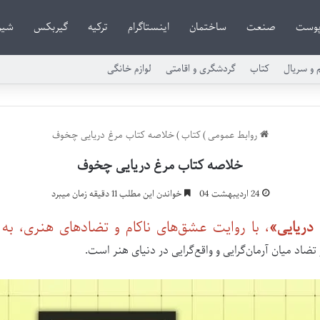
وست
صنعت
ساختمان
اینستاگرام
ترکیه
گیربکس
شیر
م و سریال
کتاب
گردشگری و اقامتی
لوازم خانگی
روابط عمومی
)
کتاب
)
خلاصه کتاب مرغ دریایی چخوف
خلاصه کتاب مرغ دریایی چخوف
24 اردیبهشت 04
خواندن این مطلب 11 دقیقه زمان میبرد
دریایی»
، با روایت عشق‌های ناکام و تضادهای هنری، به
 تضاد میان آرمان‌گرایی و واقع‌گرایی در دنیای هنر است.