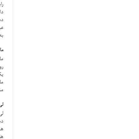
را
دا
ده
عی
به
مارشال 
ما
رو
یک
ما
من
لی لی آل
لی
دس
هس
ها