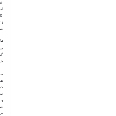
خن
اس
کا
زن
مر
دا
گذ
های
خط
عش
دی
نم
و 
مس
می