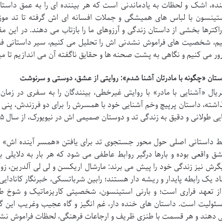
ده، اشک و لحظات به یادماندنی است که هر بیننده ای را به عمق داس
تینسون با لباس های همیشگی و جملات افسانه ای اش گرفته تا تد موزب
راکترها بخشی از داستان زندگی و آرزوهای ما را بازتاب می دهند. در این 
یم، شخصیت های فراموش نشدنی اش را تحلیل می کنیم، سیر داستانی فصول
ور می کنیم و نگاهی به پشت صحنه ها و حقایق ناگفته آن می اندازیم تا میر
ستان «چگونه با مادرتان آشنا شدم»: روایتی از عشق، دوستی و سرنوشت
اشته، داستان پرپیچ وخم آشنایی خود با همسرش را برای دو فرزندش، پنی
ی طولانی و دقیق به زندگی تد و دوستان صمیمی اش در نیویورک، از سال ۲۰۰۵ به بعد، است.
 داستانی اصلی حول محور جستجوی تد برای یافتن «همسر آینده اش» می
ق واقعی بوده و بارها درگیر روابط عاطفی می شود که هر بار به دلایلی ب
گرش نیز زندگی خود را پیش می برند: مارشال اریکسن و لی لی آلدرین، زوج
اد یک رابطه پایدار و ریشه دار هستند؛ رابین شرباتسکی، خبرنگار کاناد
از تعهد فراری است؛ و بارنی استینسون، شخصیتی کاریزماتیک و شوخ طبع 
ئولیت است. داستان های خنده دار، غم انگیز و گاه عجیب وغریب این گر
 دهند و هر قسمت با طنزی ظریف و ارجاعات فرهنگی، لحظات فراموش نشدن