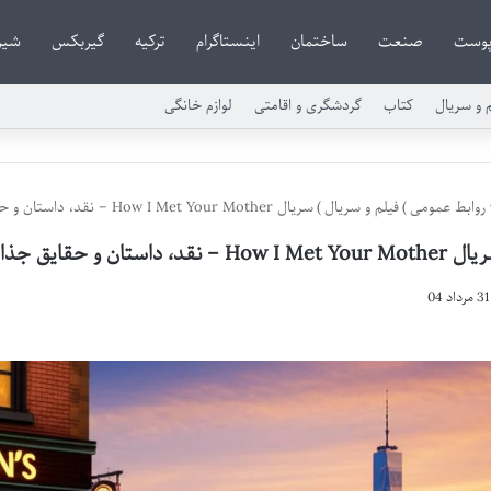
وست
صنعت
ساختمان
اینستاگرام
ترکیه
گیربکس
شیر
م و سریال
کتاب
گردشگری و اقامتی
لوازم خانگی
روابط عمومی
)
فیلم و سریال
)
سریال How I Met Your Mother – نقد، داستان و حقایق جذاب
How I Met Your  – نقد، داستان و حقایق جذاب
31 مرداد 04