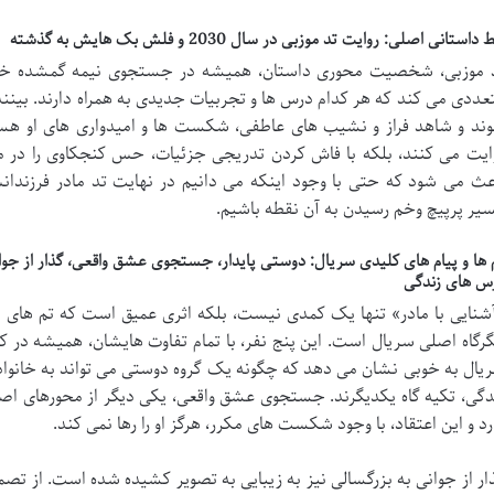
داستانی اصلی: روایت تد موزبی در سال 2030 و فلش بک هایش به گذشته
 موزبی، شخصیت محوری داستان، همیشه در جستجوی نیمه گمشده خود ب
عددی می کند که هر کدام درس ها و تجربیات جدیدی به همراه دارند. بینندگ
ند و شاهد فراز و نشیب های عاطفی، شکست ها و امیدواری های او هست
ایت می کنند، بلکه با فاش کردن تدریجی جزئیات، حس کنجکاوی را در مخ
عث می شود که حتی با وجود اینکه می دانیم در نهایت تد مادر فرزندانش
یر پرپیچ وخم رسیدن به آن نقطه باشیم.
 ها و پیام های کلیدی سریال: دوستی پایدار، جستجوی عشق واقعی، گذار از جوا
س های زندگی
شنایی با مادر» تنها یک کمدی نیست، بلکه اثری عمیق است که تم های مه
گرگاه اصلی سریال است. این پنج نفر، با تمام تفاوت هایشان، همیشه در ک
یال به خوبی نشان می دهد که چگونه یک گروه دوستی می تواند به خانواد
دگی، تکیه گاه یکدیگرند. جستجوی عشق واقعی، یکی دیگر از محورهای اص
رد و این اعتقاد، با وجود شکست های مکرر، هرگز او را رها نمی کند.
ار از جوانی به بزرگسالی نیز به زیبایی به تصویر کشیده شده است. از تصمی