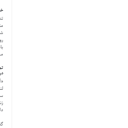
خط 
تد
مت
شو
رو
با
مس
تم
در
«آ
لن
سر
زن
دا
گذ