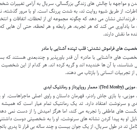
ن و مواجهه با چالش های زندگی بزرگسالی، سریال به آرامی تغییرات شخص
طرات، از طریق شیوه روایت تد، به شدت پررنگ است. او با مرور گذشته، نه
 فرزندانش نشان می دهد که چگونه مجموعه ای از لحظات، اتفاقات و انتخاب
 ما یادآوری می کند که هر تجربه، هر رابطه و هر لحظه، حتی آن هایی 
نده ما نقش دارند.
صیت های فراموش نشدنی: قلب تپنده آشنایی با مادر
صیت های «آشنایی با مادر» آن قدر باورپذیر و چندبعدی هستند که بسیا
 شناسند، با آن ها خندیده اند و گریه کرده اند. هر کدام از این شخصی
 از تجربیات انسانی را بازتاب می دهند.
Ted Mosby): معمار رویاپرداز و رمانتیک ابدی
 موزبی، با بازی جاش رادنر، قهرمان داستان و راوی اصلی ماجراهاست. ا
دی و سرنوشت اعتقاد دارد. تد یک رمانتیک تمام عیار است که همیشه 
ست های عاطفی را تجربه می کند، اما هرگز امیدش را از دست نمی دهد. 
ایل او به پیدا کردن نشانه های سرنوشت، او را به شخصیتی دوست داشتنی ا
امل تد در طول سریال، از یک جوان بیست و چند ساله بی قرار تا پدری بات