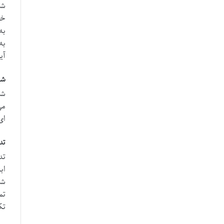
شد
خا
به
به
آی
شخ
شخ
می
ای
تد موزبی (
تد
اب
شک
تم
تک