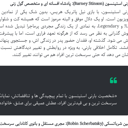
تینسون (Barney Stinson): پادشاه افسانه ای و متخصص گول زنی
رنی استینسون، با بازی نیل پاتریک هریس، بدون شک یکی از نمادی
Up! و Legendary، به نمادی از یک زندگی مجردی پرماجرا تبدی
ش گذرانی به نظر می رسد که از هرگونه تعهد فراری است، اما با پیشرف
ش می شود. گذشته او، فقدان حضور پدر در زندگی اش، و جستجوی پنهانش
شد. تکامل اخلاقی بارنی، به ویژه در روابطش و تغییر دیدگاهش نسبت 
ان می دهد که حتی سرسخت ترین افراد هم می توانند تغییر کنند.
«شخصیت بارنی استینسون با تمام پیچیدگی ها و تناقضاتش، نمایا
سرسخت ترین و بی قیدترین افراد، عطش عمیقی برای عشق، خانواده و
باتسکی (Robin Scherbatsky): مجری مستقل و بانوی کانادایی سرسخت