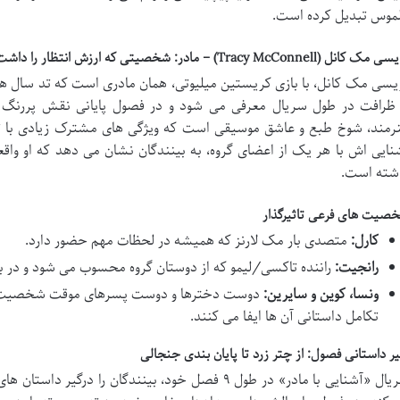
موس تبدیل کرده است.
 کانل (Tracy McConnell) – مادر: شخصیتی که ارزش انتظار را داشت؟
یسی مک کانل، با بازی کریستین میلیوتی، همان مادری است که تد سال ها
 ظرافت در طول سریال معرفی می شود و در فصول پایانی نقش پررنگ 
رمند، شوخ طبع و عاشق موسیقی است که ویژگی های مشترک زیادی با تد 
شته است.
صیت های فرعی تاثیرگذار
کارل:
متصدی بار مک لارنز که همیشه در لحظات مهم حضور دارد.
رانجیت:
راننده تاکسی/لیمو که از دوستان گروه محسوب می شود و در بزن
ونسا، کوین و سایرین:
دوست دخترها و دوست پسرهای موقت شخصیت ها
تکامل داستانی آن ها ایفا می کنند.
ر داستانی فصول: از چتر زرد تا پایان بندی جنجالی
سریال «آشنایی با مادر» در طول ۹ فصل خود، بینندگان 