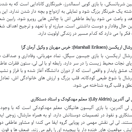
بین شرباتسکی، با بازی کوبی اسمالدرز، خبرنگاری کانادایی است که به شد
شته یک خبرنگار بزرگ شود و تمایلی به ازدواج و بچه دار شدن ندارد. این ویژ
د و باعث می شود روابط عاطفی اش با چالش هایی روبرو شود. رابین ش
ن حال وفادار و دوست داشتنی است. مبارزه او با تعهد و ترجیح اهداف شغ
 فکر وا می دارد که کدام مسیر در زندگی اولویت دارد.
اریکسن (Marshall Eriksen): خرس مهربان و وکیل آرمان گرا
رشال اریکسن، با بازی جیسون سیگل، نماد مهربانی، وفاداری و صداقت د
یای نجات محیط زیست را در سر دارد. رابطه او با لی لی، ستون فقرات ع
 عشق پایدار و واقعی است که از دوران دانشگاه آغاز شده و با فراز و نش
رشال با شوخ طبعی کودکانه، قلب بزرگ و ارزش های خانوادگی اش، تعادل 
طق و قلب گروه شناخته می شود.
درین (Lily Aldrin): معلم مهدکودک و استاد دستکاری
 لی آلدرین، با بازی آلیسون هانیگان، معلم مهدکودکی است که با وجود 
تکاری و نفوذ در تصمیمات دوستانش دارد. او به همراه مارشال، زوجی ایده
تند. لی لی نقش مهمی در پویایی گروه ایفا می کند؛ او مشاور عاطفی دو
یش، موقعیت های خنده دار یا پیچیده ای را رقم می زند. ضعف ها و قوت ه