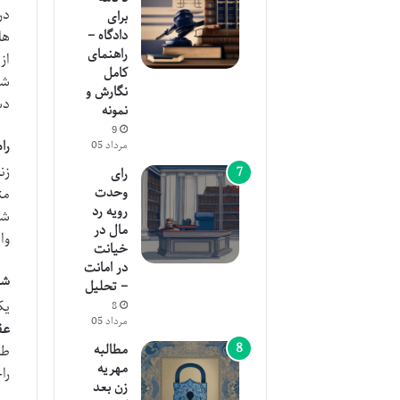
برای
دادگاه –
ها
راهنمای
از
کامل
شد
نگارش و
دش
نمونه
9
را
مرداد 05
زن
رای
وحدت
مت
رویه رد
شر
مال در
وا
خیانت
در امانت
شر
– تحلیل
یک
8
مرداد 05
عق
مطالبه
طر
مهریه
را
زن بعد