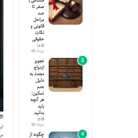
مشاعی |
صفر تا
صد
مراحل
قانونی و
نکات
حقوقی
14
مرداد 05
تجویز
ازدواج
مجدد به
دلیل
عدم
تمکین:
هر آنچه
باید
بدانید
اگ
13
مرداد 05
ای
بر
چگونه از