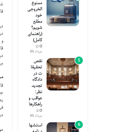
ممنوع
شر
الخروجی
قا
خود
مطلع
در
شویم؟
در
(راهنمای
کامل)
و 
12
قا
مرداد 05
در
نقص
بر
تحقیقا
ت در
مب
دادگاه
قا
تجدید
نظر:
جد
عواقب و
به
راهکارها
فر
11
در
مرداد 05
استشها
د نامه