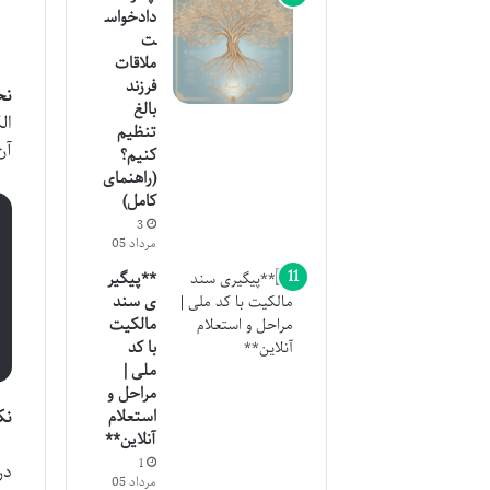
دادخواس
ت
ملاقات
فرزند
نح
بالغ
ال
تنظیم
آن
کنیم؟
(راهنمای
کامل)
3
مرداد 05
**پیگیر
ی سند
مالکیت
با کد
ملی |
مراحل و
نکته
استعلام
آنلاین**
1
مرداد 05