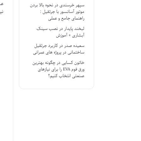
عس
سپهر خرسندی
در
نحوه بالا بردن
نی
موتور آسانسور با جرثقیل :
راهنمای جامع و عملی
لبخند پایدار
در
نصب سینک
آبشاری + آموزش
سعیده صدر
در
کاربرد جرثقیل
ساختمانی در پروژه های عمرانی
خاتون کسایی
در
چگونه بهترین
ورق فوم EVA را برای نیازهای
صنعتی انتخاب کنیم؟