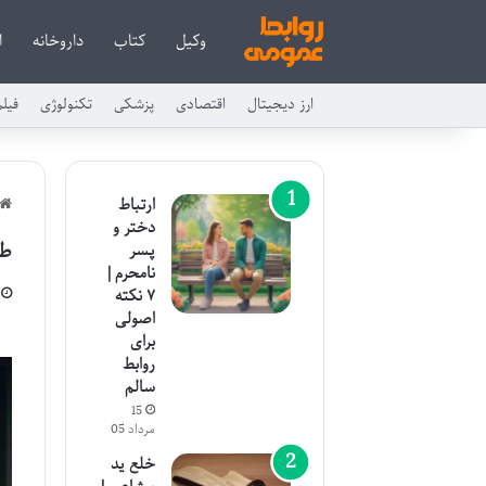
وکیل
کتاب
داروخانه
ا
ارز دیجیتال
اقتصادی
پزشکی
تکنولوژی
فیل
ارتباط
دختر و
طل
پسر
نامحرم |
۷ نکته
اصولی
برای
روابط
سالم
15
مرداد 05
خلع ید