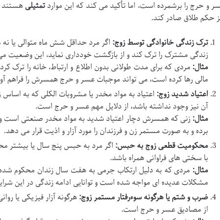
ر و حرج را برشمرده است، اما تأکید می کند که این موارد
تمثیلی
هستند و 
ز حکم طلاق صادر کند.
ترک زندگی خانوادگی توسط زوج:
اگر مرد حداقل شش ماه متوالی یا نه 
زندگی مشترک را ترک کند و از بازگشت خودداری نماید، این وضعیت می
مثال:
مردی که برای مدت طولانی بدون اطلاع و ارتباط، خانه را ترک کرد
مالی رها کرده است، می تواند موجبات عسر و حرج همسرش را فراهم آور
اعتیاد شدید زوج:
اعتیاد به مواد مخدر یا مشروبات الکلی که به اساس ز
آن نیز وجود نداشته باشد، از دلایل مهم عسر و حرج است.
مثال:
زنی که همسرش دچار اعتیاد شدید به مواد مخدر صنعتی است و به 
برده و به صورت مستمر زن و فرزندان را مورد آزار و اذیت قرار می دهد.
محکومیت قطعی زوج به حبس:
اگر مرد به حبس پنج سال یا بیشتر مح
با سختی های فراوانی همراه باشد.
مثال:
مردی که به دلیل ارتکاب جرمی به هفت سال زندان محکوم شده و ز
مشکلات عدیده ای مواجه شده است و توانایی ادامه زندگی در این شرایط 
ضرب و شتم یا هرگونه سوءرفتار مستمر زوج:
هرگونه آزار فیزیکی یا روان
از مصادیق عسر و حرج است.