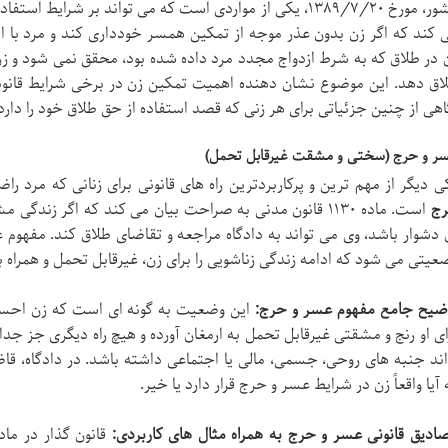
کشور، مورخ ۱۳۸۹/۷/۲۰، یکی از مواردی است که می تواند بر شرایط
 کند که اگر زن بدون عذر موجه از تمکین همسر خودداری کند و مرد با اج
 در طلاق که به شرط ازدواج مجدد مرد داده شده بود، محقق نمی شود و زن
اق دهد. این موضوع نشان دهنده اهمیت تمکین زن در برخی شرایط قانونی 
اهی از چنین جزئیاتی برای هر زنی که قصد استفاده از حق طلاق خود را دا
ر و حرج (سختی و مشقت غیرقابل تحمل)
ی دیگر از مهم ترین و پرکاربردترین راه های قانونی برای زنانی که مرد 
ج
است. ماده ۱۱۳۰ قانون مدنی به صراحت بیان می کند که اگر ز
 دشوار باشد، وی می تواند به دادگاه مراجعه و تقاضای طلاق کند. مفهو
عیتی می شود که ادامه زندگی زناشویی را برای زن، غیرقابل تحمل و همراه ب
ضیح جامع مفهوم عسر و حرج:
این وضعیت به گونه ای است که زن احسا
ای او رنج و مشقتی غیرقابل تحمل به ارمغان آورده و هیچ راه دیگری جز جد
اند جنبه های روحی، جسمی، مالی یا اجتماعی داشته باشد. در دادگاه، قا
 آیا واقعاً زن در شرایط عسر و حرج قرار دارد یا خیر.
ادیق قانونی عسر و حرج به همراه مثال های کاربردی: