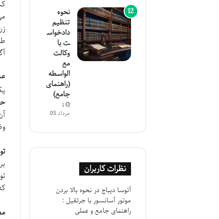
نحوه
می
تنظیم
زن
دادخواس
طل
ت با
آگ
وکالت
مع
الواسطه
عس
(راهنمای
یک
جامع)
حر
1
آن
مرداد 05
وض
تو
بر
نظرات کاربران
تو
که
آتوسا دیباج
در
نحوه بالا بردن
موتور آسانسور با جرثقیل :
راهنمای جامع و عملی
مص