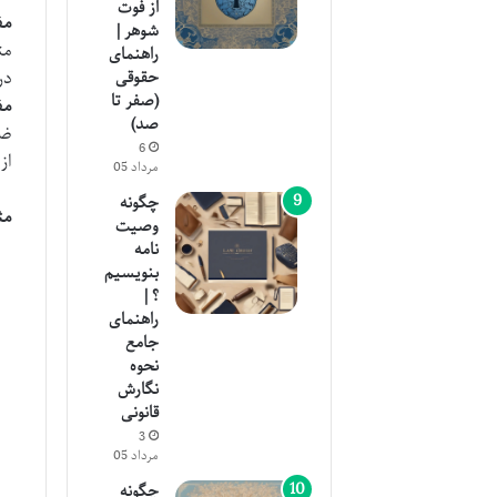
از فوت
مف
شوهر |
مت
راهنمای
در
حقوقی
(صفر تا
مف
صد)
ضم
6
از
مرداد 05
چگونه
مث
وصیت
نامه
بنویسیم
؟ |
راهنمای
جامع
نحوه
نگارش
قانونی
3
مرداد 05
چگونه