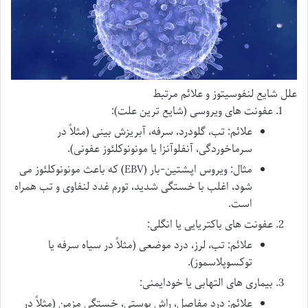
علل شایع لنفوسیتوز و علائم مرتبط
عفونت های ویروسی
(شایع ترین علت):
علائم: تب، گلودرد، سرفه، آبریزش بینی (مثلاً در
سرماخوردگی، آنفلوآنزا یا مونونوکلئوز عفونی).
مثال: ویروس اپشتین-بار (EBV) که باعث مونونوکلئوز می
شود، اغلب با خستگی شدید، تورم غدد لنفاوی و تب همراه
است.
عفونت های باکتریایی یا انگلی
:
علائم: تب، لرز، درد موضعی (مثلاً در سیاه سرفه یا
توکسوپلاسموز).
بیماری های التهابی یا خودایمنی
:
علائم: درد مفاصل، راش پوستی، خستگی مزمن (مثلاً در