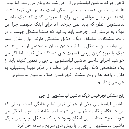
گاهی چرخه ماشین لباسشویی ال جی شما به پایان می ‌رسد، اما لباس
‌ها هنوز خیس هستند و حتی ممکن است به درستی تمیز نشده
باشند. در چنین مواقعی، می ‌توان با اطمینان گفت که دیگ ماشین
لباسشویی آنطور که باید نمی چرخد. اما برای اینکه بفهمید چرا این
دیگ به درستی نمی چرخد، باید بدانید که منشا مشکل چیست. در
واقع، مشکلات مختلف دیگ، دلایل متفاوتی دارند. برای مثال، شما
می توانید این مشکل را با قرار دادن میزان مشخصی از لباس ها در
دیگ یا تمیز کردن برخی قسمت های دستگاه حل کنید. اما اگر می‌
خواهید اجزای داخلی ماشین لباسشویی ال جی را تعمیر کنید، باید از
یک متخصص کمک بگیرید. در این مطلب از مرکز دییبا پشتیبان، به
علل و راهکارهای رفع مشکل نچرخیدن دیگ ماشین لباسشویی ال
جی می‌ پردازیم.
رفع مشکل نچرخیدن دیگ ماشین لباسشویی ال جی
ماشین لباسشویی یکی از حیاتی ترین لوازم خانگی است. زمانی که
این دستگاه پرکاربرد خراب می شود، امور خانه نیز دچار اخلال می‌
شوند. خوشبختانه، این امکان وجود دارد که مشکل نچرخیدن دیگ
ماشین لباسشویی ال جی ​​را با روش های سریع و ساده حل کرد.