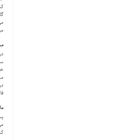
کش
گا
می
می
مس
در
سا
خو
مس
در
فا
ما
پس
می
کش