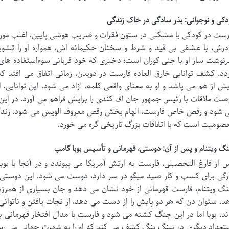
دکی و نوجوانی: بذر سادگی در خاک زندگی
رست در کودکی با مشکلی در ستون فقرات و ضریب هوشی پایین، اغلب مورد 
درش، با عشقی بی قید و شرط و سخنان حکیمانه اش، همواره او را تشوی
نوشت ساز او با جنی کوران است؛ دختری که خود قربانی سوءاستفاده های 
دد. کشف توانایی خارق العاده فارست در دویدن، زمانی اتفاق می افتد که 
یش از هم می پاشد و او به معنای واقعی کلمه، آزاد می شود. این توانایی، او 
صت ملاقات با رئیس جمهور جان اف کندی را برایش فراهم می آورد. در این س
 شود و رقص خاص فارست، الهام بخش رقص معروف الویس می شود. زندگی فا
صومیت است که با اتفاقات بزرگ تاریخی گره می خورد.
گ ویتنام و پس از آن: دوستی، قهرمانی و تأسیس بوبا گامپ
 از فارغ التحصیلی، فارست به ارتش آمریکا می پیوندد و در آنجا با بو
رگی برای کسب و کار صید میگو در سر دارد، دوست می شود. این دوستی، ن
گ ویتنام، فارست قهرمانی از خود نشان می دهد و جان بسیاری از همرزما
د. ستوان دن که هر دو پایش را از دست می دهد، از نجات یافتن و ناتو
ند. بوبا اما در این جنگ کشته می شود و فارست با مدال افتخار قهرمانی ب
تعداد دیگری در پینگ پنگ کشف می کند که او را به شهرت جهانی می رسان