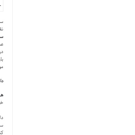
ج
ست
نق
سی
عم
در
با
مو
دا
هش
خو
دا
سا
کن