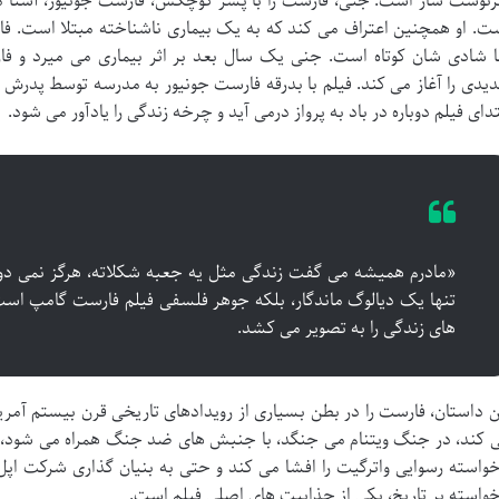
نوشت ساز است: جنی، فارست را با پسر کوچکش، فارست جونیور، آشنا می
ت. او همچنین اعتراف می کند که به یک بیماری ناشناخته مبتلا است. فا
ا شادی شان کوتاه است. جنی یک سال بعد بر اثر بیماری می میرد و فا
یدی را آغاز می کند. فیلم با بدرقه فارست جونیور به مدرسه توسط پدرش ب
تدای فیلم دوباره در باد به پرواز درمی آید و چرخه زندگی را یادآور می شود.
«مادرم همیشه می گفت زندگی مثل یه جعبه شکلاته، هرگز نمی دو
تنها یک دیالوگ ماندگار، بلکه جوهر فلسفی فیلم فارست گامپ است
های زندگی را به تصویر می کشد.
ن داستان، فارست را در بطن بسیاری از رویدادهای تاریخی قرن بیستم آمریک
 کند، در جنگ ویتنام می جنگد، با جنبش های ضد جنگ همراه می شود، در
خواسته رسوایی واترگیت را افشا می کند و حتی به بنیان گذاری شرکت اپل 
خواسته بر تاریخ، یکی از جذابیت های اصلی فیلم است.