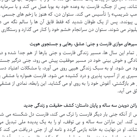
اند. پس از جنگ، فارست به وعده خود به بوبا عمل می کند و با سرمایه 
مپ شریمپ» را تأسیس می کند. ستوان دن، که هنوز با زخم های جسمی و 
 پیوندد. پس از یک طوفان شدید که فقط قایق آن ها را سالم نگه می دا
لیونر می شوند. ستوان دن سرانجام خشم خود را کنار می گذارد و رستگاری ر
یرهای موازی فارست و جنی: عشق، رهایی و جستجوی هویت
 تمام این سال ها، مسیر زندگی فارست و جنی بارها از هم جدا شده و دو
دگی و خوش بینی خود در مسیر موفقیت پیش می رود، جنی درگیر جستجوی
د می شود. او به سبک زندگی هیپی روی می آورد، با مشکلات اعتیاد دست
یری پر از آسیب پذیری و درد کشیده می شود. فارست همواره با عشقی پا
 هر بازگشتی، آغوش خود را به روی او می گشاید. این رابطه، نمادی از عش
ئق می آید.
راتن دویدن سه ساله و پایان داستان: کشف حقیقت و زندگی جدید
 از آنکه جنی بار دیگر فارست را ترک می کند، فارست دل شکسته می شو
 کند. این ماراتن سه ساله و بی توقف، او را به یک پدیده ملی تبدیل م
اند. او در نهایت به خانه بازمی گردد و نامه ای از جنی دریافت می کند که