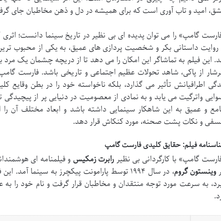
ق، امید و تاب آوری است که برای همیشه در دل و ذهن مخاطبان جای گرف
ارست گامپ» را می توان پدیده ای بی نظیر در تاریخ سینما دانست؛ اثری 
روایت داستانی بکر و شخصیت پردازی های عمیق، به یکی از محبوب ترین و 
. این فیلم به تماشاگر این امکان را می دهد تا از دریچه چشمان یک مرد 
شار از پاکی، شاهد تحولات عظیم اجتماعی و تاریخی باشد. فارست گامپ 
دگی اطرافیانش تأثیر می گذارد، بلکه ناخواسته خود را در بطن وقایع ک
وایی واترگیت می یابد و به نمادی از معصومیت در دنیایی پر از پیچیدگی ت
مع و عمیق به این شاهکار سینمایی داشته باشد و ابعاد مختلف آن را ا
سفی و نکات پشت صحنه، مورد کنکاش قرار دهد.
اسنامه فیلم: حقایق کلیدی فارست گامپ
ارست گامپ» با کارگردانی بی نظیر
رابرت زمکیس
و فیلمنامه ای هوشمندان
ر
وینستون گروم
، در سال ۱۹۹۴ توسط پارامونت پیکچرز به سینما آمد
رد، به سرعت مورد توجه منتقدان و مخاطبان قرار گرفت و نام خود را به ع
د.