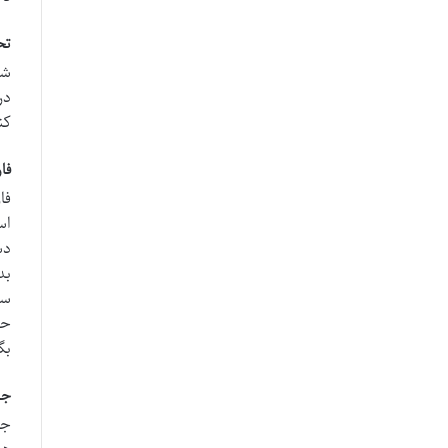
تح
شخ
در
کن
فا
فا
اس
دس
بد
سو
حق
بگ
جن
جن