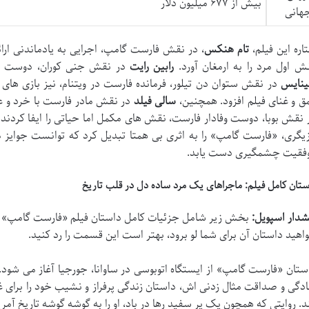
بیش از ۶۷۷ میلیون دلار
هانی
اره این فیلم،
تام هنکس
، در نقش فارست گامپ، اجرایی به یادماندنی ارائه
ش اول مرد را به ارمغان آورد.
رابین رایت
در نقش جنی کوران، دوست دو
نایس
در نقش ستوان دن تیلور، فرمانده فارست در ویتنام، نیز بازی های
ق و غنای فیلم افزود. همچنین،
سالی فیلد
در نقش مادر فارست با خرد و 
 نقش بوبا، دوست وفادار فارست، نقش های مکمل اما حیاتی را ایفا کردند. ا
زیگری، «فارست گامپ» را به اثری بی همتا تبدیل کرد که توانست جوایز م
فقیت چشمگیری دست یابد.
ستان کامل فیلم: ماجراهای یک مرد ساده دل در قلب تاریخ
دار اسپویل:
بخش زیر شامل جزئیات کامل داستان فیلم «فارست گامپ» است.
اهید داستان آن برای شما لو برود، بهتر است این قسمت را رد کنید.
ستان «فارست گامپ» از ایستگاه اتوبوسی در ساوانا، جورجیا آغاز می شود.
دگی و صداقت مثال زدنی اش، داستان زندگی پرفراز و نشیب خود را برای 
د. روایتی که همچون یک پر سفید رها در باد، او را به گوشه گوشه تاریخ آمری