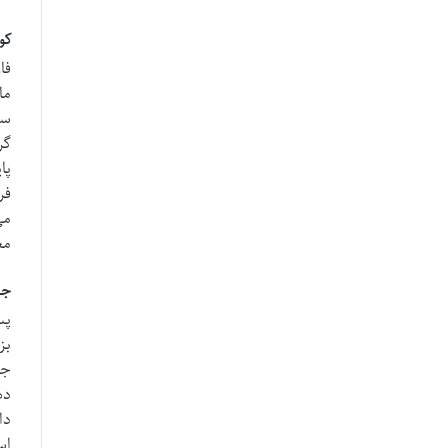
کو
فا
ما
سر
گر
پا
فر
می
مع
جن
پس
بز
جن
ده
دا
اس