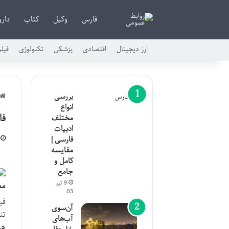
فارس
وکیل
کتاب
دارو
ارز دیجیتال
اقتصادی
پزشکی
تکنولوژی
فیل
بررسی
انواع
فارست گ
مختلف
ادبیات
فارسی |
مقایسه
کامل و
جامع
9 تیر
معر
03
آن‌سوی
تن
آب‌های
هر