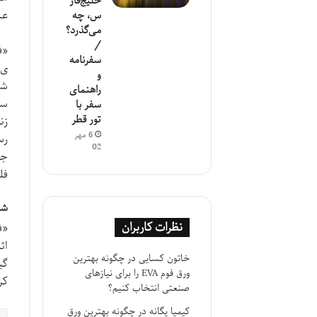
خلیج‌فار
عش
س، چه
می‌گذرد؟
/
«ف
سفرنامه
ی 
و
شد
راهنمای
سر
سفر با
تور قطر
زن
6 مهر
رس
02
جا
فل
شن
نظرات کاربران
«ف
اث
خاتون کسایی
در
چگونه بهترین
گی
ورق فوم EVA را برای نیازهای
کر
صنعتی انتخاب کنیم؟
کیمیا یگانه
در
چگونه بهترین ورق