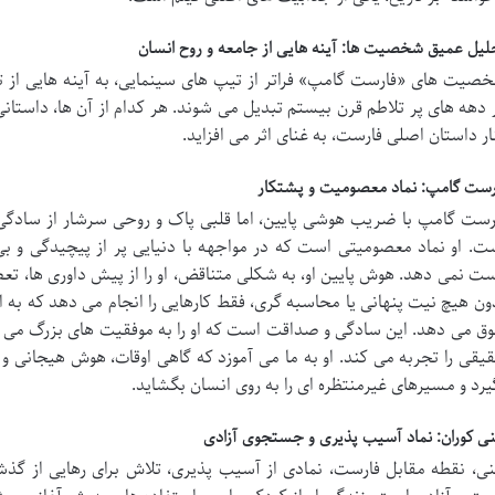
لیل عمیق شخصیت ها: آینه هایی از جامعه و روح انسان
صیت های «فارست گامپ» فراتر از تیپ های سینمایی، به آینه هایی از تج
 دهه های پر تلاطم قرن بیستم تبدیل می شوند. هر کدام از آن ها، داستانی 
ار داستان اصلی فارست، به غنای اثر می افزاید.
رست گامپ: نماد معصومیت و پشتکار
رست گامپ با ضریب هوشی پایین، اما قلبی پاک و روحی سرشار از سادگی
ت. او نماد معصومیتی است که در مواجهه با دنیایی پر از پیچیدگی و بی
ت نمی دهد. هوش پایین او، به شکلی متناقض، او را از پیش داوری ها، 
ون هیچ نیت پنهانی یا محاسبه گری، فقط کارهایی را انجام می دهد که به ا
ق می دهد. این سادگی و صداقت است که او را به موفقیت های بزرگ می رس
یقی را تجربه می کند. او به ما می آموزد که گاهی اوقات، هوش هیجانی 
یرد و مسیرهای غیرمنتظره ای را به روی انسان بگشاید.
ی کوران: نماد آسیب پذیری و جستجوی آزادی
ی، نقطه مقابل فارست، نمادی از آسیب پذیری، تلاش برای رهایی از گذش