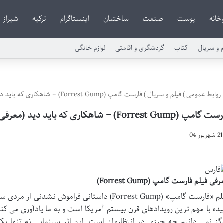
خانه
پوست
صنعت
ساختمان
اینستاگرام
ترکیه
شیراز
م و سریال
کتاب
گردشگری و اقامتی
لوازم خانگی
روابط عمومی
)
فیلم و سریال
)
فارست گامپ (Forrest Gump) – شاهکاری که باید دید (معرفی و نقد کامل)
امپ (Forrest Gump) – شاهکاری که باید دید (معرفی و نقد کامل)
21 شهریور 04
فی فیلم فارست گامپ (Forrest Gump)
فیلم «فارست گامپ» (Forrest Gump) داستانی فراموش 
یده با مهم ترین رویدادهای قرن بیستم آمریکا است و به ما یادآوری می ک
گز نمی دانیم چه چیزی در انتظارمان است. این اثر سینمایی نه تنها ی