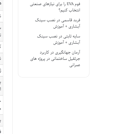
ع
فوم EVA را برای نیازهای صنعتی
انتخاب کنیم؟
ن
فربد قاسمی
در
نصب سینک
آبشاری + آموزش
س
ت
سایه ثابتی
در
نصب سینک
آبشاری + آموزش
ک
آرمان جهانگیری
در
کاربرد
ن
جرثقیل ساختمانی در پروژه های
عمرانی
ژ
ب
ا
ج
م
ب
ف