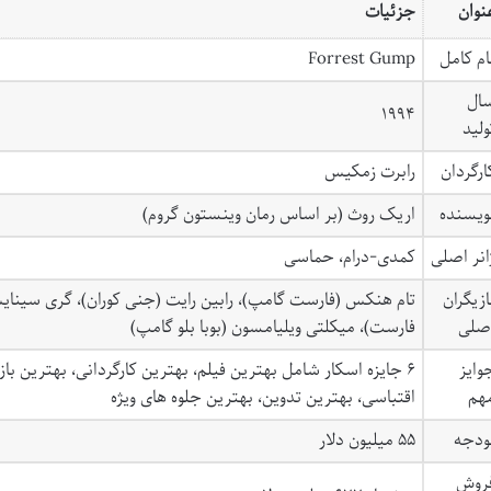
نوان
جزئیات
ام کامل
Forrest Gump
ال
۱۹۹۴
ولید
ارگردان
رابرت زمکیس
ویسنده
اریک روث (بر اساس رمان وینستون گروم)
انر اصلی
کمدی-درام، حماسی
ازیگران
تام هنکس (فارست گامپ)، رابین رایت (جنی کوران)، گری سینایس 
صلی
فارست)، میکلتی ویلیامسون (بوبا بلو گامپ)
وایز
۶ جایزه اسکار شامل بهترین فیلم، بهترین کارگردانی، بهترین با
هم
اقتباسی، بهترین تدوین، بهترین جلوه های ویژه
ودجه
۵۵ میلیون دلار
روش