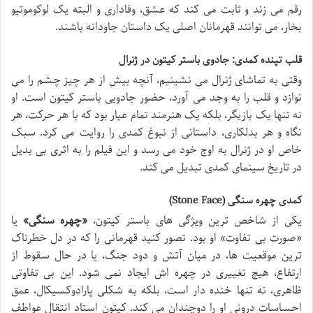
رقم می زند و ثابت می کند که عشق، وفاداری و البته یک لوکوموتیو
بخار، می توانند قهرمانان اصلی یک داستان جاودانه باشند.
قلب تپنده کمدی: جادوی باستر کیتون در ژنرال
وقتی به تماشای ژنرال می نشینیم، آنچه بیش از هر چیز چشم را می
نوازد و قلب را به وجد می آورد، حضور جادویی باستر کیتون است. او
نه تنها یک بازیگر، بلکه یک هنرمند تمام عیار بود که با هر حرکت، هر
نگاه و هر بدلکاری، داستانی از نبوغ کمدی را روایت می کرد. سبک
خاص او در ژنرال به اوج خود می رسد و این فیلم را به اثری بی بدیل
در تاریخ سینمای کمدی تبدیل می کند.
کمدی چهره سنگی (Stone Face)
یکی از شاخص ترین ویژگی های باستر کیتون،
«چهره سنگی»
یا
«صورت بی تفاوت» او بود. تصور کنید قهرمانی را که در دل خطرناک
ترین موقعیت ها، در میان آتش و دود جنگ، یا در حال سقوط از
ارتفاع، هیچ تغییری در چهره اش ایجاد نمی شود. این بی تفاوتی
ظاهری، نه تنها خنده دار است، بلکه به شکلی پارادوکسیکال، عمق
احساسات درونی او را دوچندان می کند. کیتون استاد انتقال عواطف