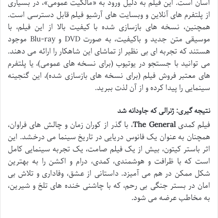
آسان است. این فیلم به دلیل ورود به «مالکیت عمومی»، در بسیاری
از پلتفرم های آنلاین و وبسایت های آرشیو فیلم قابل دسترسی است.
همچنین، نسخه های بازسازی شده با کیفیت بالا از این فیلم، با
موسیقی متن جدید و باکیفیت، به صورت DVD و Blu-ray موجود
هستند که تجربه ای بی نظیر از تماشای این شاهکار را ارائه می دهند.
می توانید با جستجو در یوتیوب (برای نسخه های عمومی)، یا پلتفرم
های معتبر فروش فیلم (برای نسخه های بازسازی شده)، این گنجینه
سینمایی را پیدا کرده و از آن لذت ببرید.
نتیجه گیری: ژنرالی که جاودانه شد
فیلم کمدی
The General
، با گذر از کوران زمان و چالش های فراوان،
همچنان به عنوان یک فانوس دریایی در تاریخ سینما می درخشد. این
اثر باستر کیتون، بیش از یک فیلم صامت، یک تجربه سینمایی کامل
است که با ظرافت و هوشمندی، کمدی، درام و اکشن را به بهترین
شکل ممکن در هم می آمیزد. داستانی از عشق، وفاداری و تلاش بی
امان در بستر جنگی بی رحم، که با چاشنی خنده های تلخ و شیرین،
به مخاطب عرضه می شود.