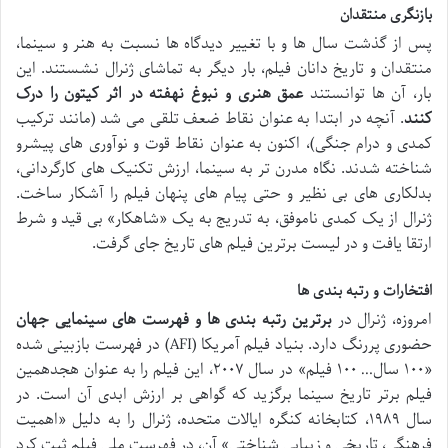
بازنگری منتقدان
پس از گذشت سال ها و با تغییر دیدگاه ها نسبت به هنر و سینما،
منتقدان و تاریخ دانان فیلم، بار دیگر به تماشای ژنرال نشستند. این
بار، آن ها توانستند
عمق هنری و نبوغ نهفته در اثر کیتون را درک
کنند
. آنچه در ابتدا به عنوان نقاط ضعف تلقی می شد (مانند ترکیب
کمدی و درام جنگی)، اکنون به عنوان نقاط قوت و نوآوری های پیشرو
شناخته شدند. نگاه مدرن تر به سینما، ارزش تکنیک های کارگردانی،
بدلکاری های بی نظیر و حتی پیام های پنهان فیلم را آشکار ساخت.
ژنرال از یک کمدی ناموفق، به تدریج به یک «شاهکار» بی قید و شرط
ارتقا یافت و در لیست برترین فیلم های تاریخ جای گرفت.
افتخارات و رتبه بندی ها
امروزه، ژنرال در
برترین رتبه بندی ها و فهرست های سینمایی جهان
حضوری پررنگ دارد. بنیاد فیلم آمریکا (AFI) در فهرست بازبینی شده
«۱۰۰ سال… ۱۰۰ فیلم» در سال ۲۰۰۷، این فیلم را به عنوان هجدهمین
فیلم برتر تاریخ سینما برگزید که گواهی بر ارزش ابدی آن است. در
سال ۱۹۸۹، کتابخانه کنگره ایالات متحده، ژنرال را به دلیل «اهمیت
فرهنگی، تاریخی و زیبایی شناختی» آن، در فهرست ملی فیلم ثبت کرد