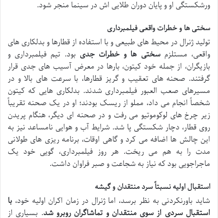
ورشکستگی او و پایان دوران طلایی اش در سینما منجر شود.
سختی ها و خطرات واقعی فیلمبرداری
تولید ژنرال در محیط های طبیعی و با استفاده از قطارها و بدلکاری های
واقعی، مستلزم
سختی ها و خطرات جدی
بود. تیم فیلمبرداری و
بازیگران، از جمله خود کیتون، بارها در معرض آسیب های جدی قرار
گرفتند. صحنه های تعقیب و گریز قطارها، با سرعت های بالا و در
مسیرهای صعب العبور فیلمبرداری شدند. بدلکاری هایی که کیتون
شخصاً انجام می داد، مملو از ریسک بودند؛ او در یک صحنه تقریباً
زیر چرخ های لوکوموتیو می رفت و در صحنه ای دیگر، هنگام پریدن
روی قطار، دچار شکستگی پا شد. شرایط آب و هوایی نامساعد نیز به
این چالش ها اضافه می کرد و گاهی اوقات، برنامه ریزی های طولانی
مدت را به هم می ریخت. هر روز فیلمبرداری، گویی خود یک
ماجراجویی بود که نیاز به شجاعت و صبر فراوان داشت.
استقبال اولیه نسبتاً سرد منتقدان و گیشه
شاید باورنکردنی به نظر برسد، اما ژنرال در زمان اکران اولیه خود،
با
استقبال سردی از سوی منتقدان و تماشاگران روبرو شد
. بسیاری از