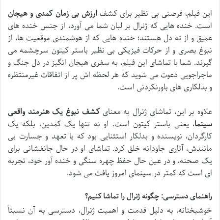
این فیلم، فرصتی بی نظیر برای کشف
ارزش بی زمان کمدی و هیجان
است. خنده هایی که ژنرال بر لبان شما می آورد، از جنس خنده های
عمیق و از ته دل هستند؛ خنده هایی که از هوشمندی موقعیت ها، از
نبوغ بصری و از حرکات فیزیکی بی نظیر باستر کیتون سرچشمه می
گیرند. شما با تماشای این فیلم، به سفری هیجان انگیز در دل جنگ و
ماجراجویی دعوت می شوید که هر لحظه اش پر از اتفاقات غیرمنتظره
و بدلکاری های باورنکردنی است.
علاوه بر این، تماشای ژنرال به معنای
کشف نبوغ یک هنرمند واقعی
سینما
، یعنی باستر کیتون است. او نه تنها یک کمدین، بلکه یک
کارگردان، نویسنده و بدلکار استثنایی بود که با تعهد و جسارت بی
مانندش، آثاری جاودانه خلق کرد. تماشای او در حال جانفشانی برای
یک صحنه، و در عین حال حفظ چهره سنگی و خنده آور خود، تجربه
ای است که کمتر در سینمای امروز یافت می شود.
راهنمای دسترسی: چگونه ژنرال را تماشا کنیم؟
خوشبختانه، به دلیل قدمت و اهمیت ژنرال، دسترسی به آن نسبتاً