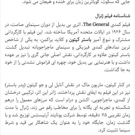
جایی که سکوت، گویاترین زبان برای خنده و هیجان می شود.
شناسنامه فیلم ژنرال
فیلم کمدی
The General
، اثری بی بدیل از دوران سینمای صامت، در
سال ۱۹۲۶ در ایالات متحده آمریکا ساخته شد. این فیلم با کارگردانی
مشترک و نبوغ آمیز
باستر کیتون
و کلاید براکمن، به یکی از شاخص
ترین نمادهای کمدی فیزیکی و سینمای ماجراجویانه تبدیل گشت.
باستر کیتون علاوه بر کارگردانی، نقش اصلی جانی گری را نیز بر عهده
داشت و با هنرنمایی بی بدیل خود، چهره ای فراموش نشدنی را از خود
به جا گذاشت.
در کنار کیتون، ماریون ماک در نقش آنابل لی و جو کیتون (پدر باستر)
نیز در این فیلم به ایفای نقش پرداختند. ژانر این اثر، ترکیبی درخشان
از کمدی، ماجراجویی، اکشن و درام است که مرزهای معمول را درهم
شکسته و تجربه ای یگانه را برای مخاطب رقم می زند. ژنرال با مدت
زمان تقریبی ۷۵ دقیقه، توسط شرکت یونایتد آرتیستس توزیع شد و با
گذشت زمان، جایگاه خود را به عنوان یک شاهکار بی قید و شرط
سینما تثبیت کرد.