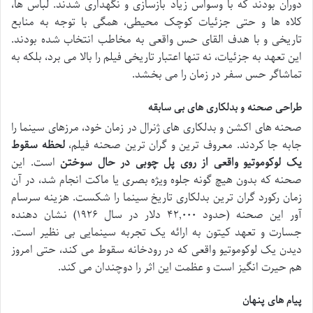
دوران بودند که با وسواس زیاد بازسازی و نگهداری شدند. لباس ها،
کلاه ها و حتی جزئیات کوچک محیطی، همگی با توجه به منابع
تاریخی و با هدف القای حس واقعی به مخاطب انتخاب شده بودند.
این تعهد به جزئیات، نه تنها اعتبار تاریخی فیلم را بالا می برد، بلکه به
تماشاگر حس سفر در زمان را می بخشد.
طراحی صحنه و بدلکاری های بی سابقه
صحنه های اکشن و بدلکاری های ژنرال در زمان خود، مرزهای سینما را
جابه جا کردند. معروف ترین و گران ترین صحنه فیلم،
لحظه سقوط
یک لوکوموتیو واقعی از روی پل چوبی در حال سوختن
است. این
صحنه که بدون هیچ گونه جلوه ویژه بصری یا ماکت انجام شد، در آن
زمان رکورد گران ترین بدلکاری تاریخ سینما را شکست. هزینه سرسام
آور این صحنه (حدود ۴۲,۰۰۰ دلار در سال ۱۹۲۶) نشان دهنده
جسارت و تعهد کیتون به ارائه یک تجربه سینمایی بی نظیر است.
دیدن یک لوکوموتیو واقعی که در رودخانه سقوط می کند، حتی امروز
هم حیرت انگیز است و عظمت این اثر را دوچندان می کند.
پیام های پنهان