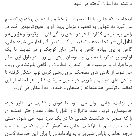
داشته، به اسارت گرفته می شود.
اینجاست که جانی، با قلب سرشار از خشم و اراده ای پولادین، تصمیم
می گیرد به تنهایی به تعقیب دزدان برود. او بی هیچ تردیدی، قدم در
راهی پرخطر می گذارد تا هر دو عشق زندگی اش –
لوکوموتیو «ژنرال» و
آنابل لی
– را نجات دهد. تعقیب و گریز نفس گیر آغاز می شود؛ جانی،
گاهی با پای پیاده، گاهی با واگن های کوچک و در نهایت با یک
لوکوموتیو دیگر، پا به پای جاسوسان پیش می رود. در طول این سفر
پرماجرا، او با موقعیت های کمدی، خطرناک و گاهی باورنکردنی روبرو
می شود. از تلاش های مضحک برای روشن کردن توپ جنگی گرفته تا
چالش های عجیب و غریب در تامین سوخت قطار، هر لحظه از این
تعقیب، ترکیبی هنرمندانه از هیجان و خنده را به ارمغان می آورد.
در نهایت، جانی موفق می شود با هوش و ذکاوت بی نظیر خود،
جاسوسان را فریب دهد، «ژنرال» و آنابل را نجات دهد و حتی نقشه ای
را که منجر به شکست شمالی ها در یک نبرد مهم می شود، خنثی
کند. پایان فیلم با بازگشت جانی به آغوش آنابل و کسب احترام و
درجه نظامی، پایانی شیرین و به یادماندنی را برای این حماسه کمدی