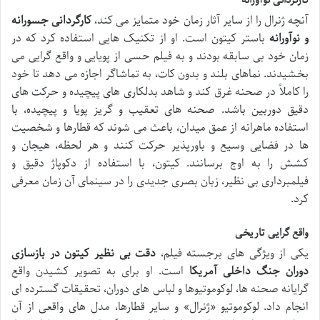
آنچه ژنرال را از سایر آثار زمان خود متمایز می کند،
کارگردانی جسورانه
و نوآورانه
باستر کیتون است. او از تکنیک هایی استفاده کرد که در
زمان خود بی سابقه بودند و به فیلم حسی از پویایی و واقع گرایی می
بخشیدند. نماهای بلند و بدون کات، به تماشاگر اجازه می دهد تا خود
را کاملاً در صحنه غرق کند و شاهد بدلکاری های پیچیده و حرکت های
دقیق دوربین باشد. صحنه های تعقیب و گریز پویا و پیچیده، با
استفاده ماهرانه از عمق میدان، باعث می شوند که قطارها و شخصیت
ها در فضایی وسیع و باورپذیر حرکت کنند و هر لحظه، هیجان و
کشش را به اوج برسانند. کیتون، با استفاده از دکوپاژ دقیق و
فیلمبرداری بی نظیر، زبان بصری جدیدی را در سینمای آن زمان معرفی
کرد.
واقع گرایی تاریخی
یکی از ویژگی های برجسته فیلم،
دقت بی نظیر کیتون در بازسازی
دوران جنگ داخلی آمریکا
است. او برای به تصویر کشیدن واقع
گرایانه صحنه ها، لوکوموتیوها و لباس های دوران، تحقیقات گسترده ای
انجام داد. لوکوموتیو «ژنرال» و سایر قطارها، مدل های واقعی از آن