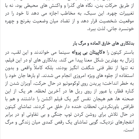
از طریق حرکات بدن، نگاه های گذرا و واکنش های محیطی بود، نه با
تغییرات چهره. این سبک، به مخاطب اجازه می دهد تا خود را در
موقعیت شخصیت قرار دهد و از تضاد میان وضعیت بغرنج و چهره
خونسرد جانی، لذت ببرد.
بدلکاری های خارق العاده و مرگ بار
باستر کیتون را
«کاپیتان بی پروا»
سینما می خواندند و این لقب، در
ژنرال به بهترین شکل معنا پیدا می کند. بدلکاری های او در این فیلم،
نه تنها از نظر فنی شگفت انگیز بودند، بلکه کاملاً واقعی و بدون
استفاده از جلوه های ویژه امروزی انجام می شدند. او بارها جان خود را
به خطر انداخت؛ پریدن روی لوکوموتیو در حال حرکت، آویزان شدن از
کناره قطار، یا عبور از روی ریل ها در آخرین لحظه. هر یک از این
صحنه ها، هم هیجان نفس گیر یک فیلم اکشن را داشتند و هم با
ظرافتی باورنکردنی، لحظات خنده دار خلق می کردند. تماشای کیتون
در حال تلاش برای روشن کردن توپ جنگی و بی تفاوتی او در برابر
انفجارهای نزدیک، گویی تماشای یک رقص کمدی میان زندگی و مرگ
است.