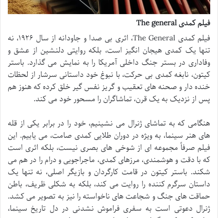
فیلم کمدی The general
فیلم کمدی The General، اثری بی صدا و جاودانه از سال ۱۹۲۶، نه
تنها یک کمدی هیجان انگیز است، بلکه روایتی دلنشین از عشق و
وفاداری در بستر جنگ داخلی آمریکا را به نمایش می گذارد. باستر
کیتون، نابغه کمدی بی حرکت، با نبوغ خود داستانی سرشار از لحظات
خنده دار و صحنه های تعقیب و گریز نفس گیر خلق کرده که هنوز هم
پس از نزدیک به یک قرن، تماشاگران را مسحور خود می کند.
هنگامی که به تماشای ژنرال می نشینیم، خود را در برابر یکی از قله
های هنر سینما، به ویژه در دوران طلایی کمدی صامت، می یابیم. این
فیلم صرفاً مجموعه ای از شوخی های بصری نیست، بلکه اثری است
که با دقت و هوشمندی، مرزهای کمدی، ماجراجویی و درام را در هم می
شکند. باستر کیتون در قامت کارگردان و بازیگر اصلی، نه تنها یک
داستان سرگرم کننده را روایت می کند، بلکه به شکلی ظریف، باطن
حماقت های جنگ و شجاعت های ناخواسته را نیز به تصویر می کشد.
ژنرال دعوتی است به سفری فراموش نشدنی در دل تاریخ سینما،