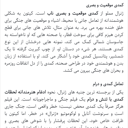
کمدی موقعیت و بصری
ژنرال مملو از
کمدی موقعیت و بصری ناب
است. کیتون به شکلی
هوشمندانه از تعامل جانی با محیط، اشیاء و موقعیت های جنگی برای
خلق خنده بهره می برد. به عنوان مثال، تلاش های جانی برای قطع
کردن هیزم کافی برای سوخت قطار، یا صحنه هایی که او ناخواسته به
جاسوسان شمالی کمک می کند، نمونه هایی درخشان از این نوع
کمدی هستند. هر شیء در دستان او، از چوب کبریت گرفته تا یک
شمشیر، پتانسیل کمدی خود را آشکار می کند. او با استفاده از زبان
بدن و هوشمندی خود در طراحی صحنه، کمدی را از دل اتفاقات روزمره
و بحران های جنگی بیرون می کشد.
تعامل کمدی و درام
یکی از برجسته ترین جنبه های ژنرال، نحوه
ادغام هنرمندانه لحظات
کمدی با تنش و درام
یک فیلم جنگی و ماجراجویانه است. این فیلم
هرگز صرفاً یک کمدی محض نیست؛ خطر واقعی است، جنگ جاری
است و سرنوشت آنابل و لوکوموتیو «ژنرال» در خطر. اما کیتون با
ظرافت خاص خود، این لحظات پرفشار را با شوخی های بصری و
موقعیت های خنده دار آمیخته می کند، بدون اینکه اعتبار یا جدیت