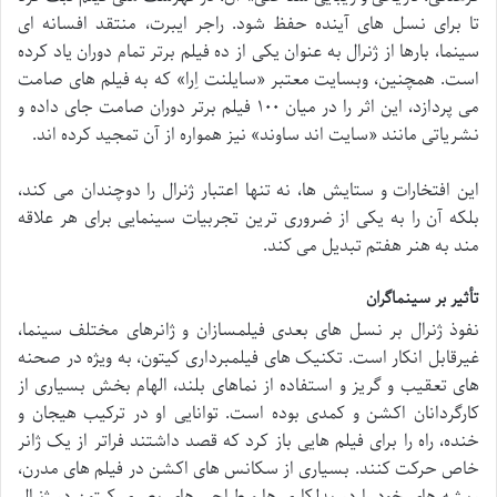
تا برای نسل های آینده حفظ شود. راجر ایبرت، منتقد افسانه ای
سینما، بارها از ژنرال به عنوان یکی از ده فیلم برتر تمام دوران یاد کرده
است. همچنین، وبسایت معتبر «سایلنت اِرا» که به فیلم های صامت
می پردازد، این اثر را در میان ۱۰۰ فیلم برتر دوران صامت جای داده و
نشریاتی مانند «سایت اند ساوند» نیز همواره از آن تمجید کرده اند.
این افتخارات و ستایش ها، نه تنها اعتبار ژنرال را دوچندان می کند،
بلکه آن را به یکی از ضروری ترین تجربیات سینمایی برای هر علاقه
مند به هنر هفتم تبدیل می کند.
تأثیر بر سینماگران
نفوذ ژنرال بر نسل های بعدی فیلمسازان و ژانرهای مختلف سینما،
غیرقابل انکار است. تکنیک های فیلمبرداری کیتون، به ویژه در صحنه
های تعقیب و گریز و استفاده از نماهای بلند، الهام بخش بسیاری از
کارگردانان اکشن و کمدی بوده است. توانایی او در ترکیب هیجان و
خنده، راه را برای فیلم هایی باز کرد که قصد داشتند فراتر از یک ژانر
خاص حرکت کنند. بسیاری از سکانس های اکشن در فیلم های مدرن،
ریشه های خود را در بدلکاری ها و طراحی های بصری کیتون در ژنرال