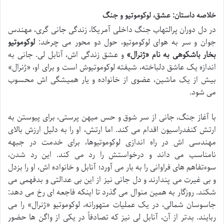
خلاصه داستان: عشق، لوکوموتیو و جنگ
در دل دوران پرالتهاب جنگ داخلی آمریکا، زندگی جانی گری، مهندس
جوان و سر به هوای لوکوموتیو، حول دو محور می چرخد:
لوکوموتیو
بخار باشکوهی به نام «ژنرال»
و عشق زندگی اش، آنابل لی. جانی به
اندازه یک عاشق دلباخته، شیفته لوکوموتیوش است و برای او، «ژنرال»
بیش از یک ماشین، عضوی از خانواده و یار همیشگی اش محسوب
می شود.
با آغاز جنگ، جانی از سر شوق و حس میهن پرستی، برای پیوستن به
ارتش کنفدراسیون اقدام می کند. اما ارتش، او را به دلیل ارزش بالای
مهندسی اش در راه اندازی لوکوموتیوها، برای خدمت در جبهه
نامناسب می داند و درخواستش را رد می کند. این رد شدن،
سوءتفاهم های فراوانی را به بار می آورد؛ آنابل و خانواده اش، او را بزدل
و بی غیرت می پندارند و دل جانی نیز از این بی عدالتی و بدفهمی می
شکند. روزگار به همین منوال می گذرد تا اینکه فاجعه ای رخ می دهد:
جاسوسان شمالی، در یک عملیات متهورانه، لوکوموتیو «ژنرال» را می
ربایند. بدتر از آن، آنابل لی نیز که تصادفاً در یکی از واگن ها حضور